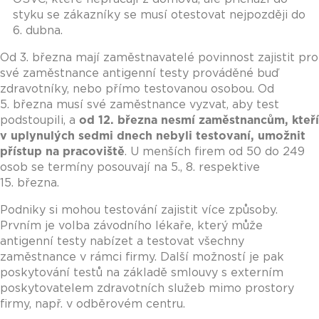
styku se zákazníky se musí otestovat nejpozději do
6. dubna.
Od 3. března mají zaměstnavatelé povinnost zajistit pro
své zaměstnance antigenní testy prováděné buď
zdravotníky, nebo přímo testovanou osobou. Od
5. března musí své zaměstnance vyzvat, aby test
podstoupili, a
od 12. března nesmí zaměstnancům, kteří
v uplynulých sedmi dnech nebyli testovaní, umožnit
přístup na pracoviště
. U menších firem od 50 do 249
osob se termíny posouvají na 5., 8. respektive
15. března.
Podniky si mohou testování zajistit více způsoby.
Prvním je volba závodního lékaře, který může
antigenní testy nabízet a testovat všechny
zaměstnance v rámci firmy. Další možností je pak
poskytování testů na základě smlouvy s externím
poskytovatelem zdravotních služeb mimo prostory
firmy, např. v odběrovém centru.