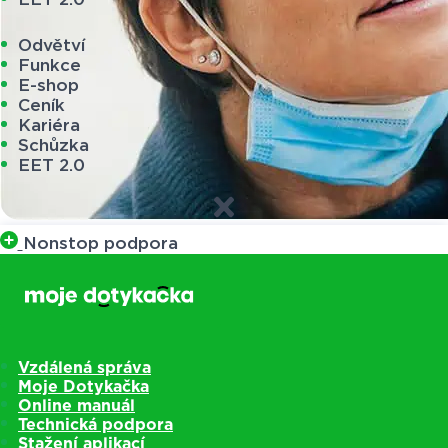
Odvětví
Funkce
E-shop
Ceník
Kariéra
Schůzka
EET 2.0
Nonstop podpora
Vzdálená správa
Moje Dotykačka
Online manuál
Technická podpora
Stažení aplikací