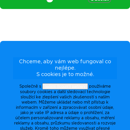
Chceme, aby vám web fungoval co
nejlépe.
S cookies je to možné.
našimi {{count}} partnery
Společně s
používáme
soubory cookies a další sledovací technologie
sloužící ke zlepšení vašich zkušeností s naším
webem. Můžeme ukládat nebo mít přístup k
informacím v zařízení a zpracovávat osobní údaje,
jako je vaše IP adresa a údaje o prohlížení, za
účelem personalizované reklamy a obsahu, měření
reklamy a obsahu, průzkumu sledovanosti a rozvoje
služeb. Kromě toho můžeme využívat přesné