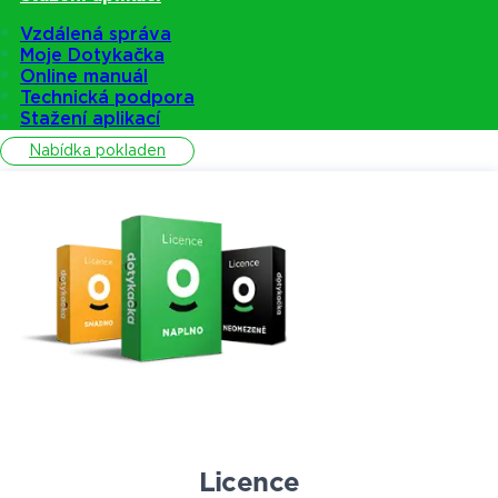
Vzdálená správa
Moje Dotykačka
Pokladny
Online manuál
Technická podpora
Stažení aplikací
Nabídka pokladen
Licence