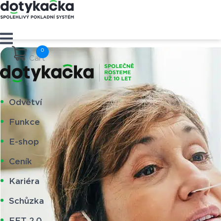
Cart
Odvětví
Funkce
E-shop
Ceník
Kariéra
Schůzka
EET 2.0