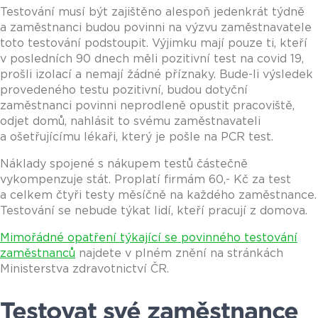
Testování musí být zajištěno alespoň jedenkrát týdně
a zaměstnanci budou povinni na výzvu zaměstnavatele
toto testování podstoupit. Výjimku mají pouze ti, kteří
v posledních 90 dnech měli pozitivní test na covid 19,
prošli izolací a nemají žádné příznaky. Bude-li výsledek
provedeného testu pozitivní, budou dotyční
zaměstnanci povinni neprodleně opustit pracoviště,
odjet domů, nahlásit to svému zaměstnavateli
a ošetřujícímu lékaři, který je pošle na PCR test.
Náklady spojené s nákupem testů částečně
vykompenzuje stát. Proplatí firmám 60,- Kč za test
a celkem čtyři testy měsíčně na každého zaměstnance.
Testování se nebude týkat lidí, kteří pracují z domova.
Mimořádné opatření týkající se povinného testování
zaměstnanců
najdete v plném znění na stránkách
Ministerstva zdravotnictví ČR.
Testovat své zaměstnance