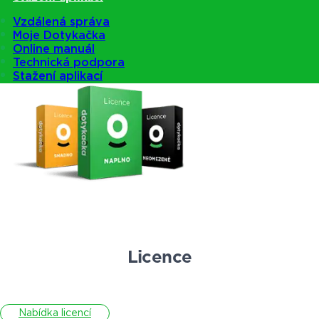
Vzdálená správa
Moje Dotykačka
Nabídka pokladen
Online manuál
Technická podpora
Stažení aplikací
Licence
Nabídka licencí