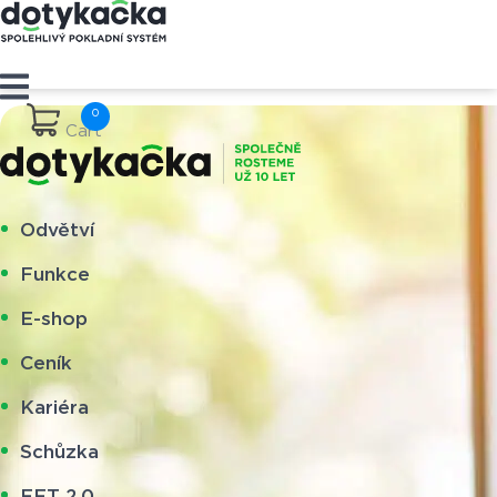
Cart
Odvětví
Funkce
E-shop
Ceník
Kariéra
Schůzka
EET 2.0