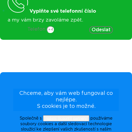
Vyplňte své telefonní číslo
a my vám brzy zavoláme zpět.
Telefon
Odeslat
Chceme, aby vám web fungoval co
nejlépe.
S cookies je to možné.
našimi {{count}} partnery
Společně s
používáme
soubory cookies a další sledovací technologie
sloužící ke zlepšení vašich zkušeností s naším