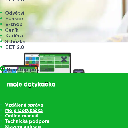
Odvětví
Funkce
E-shop
Ceník
Kariéra
Schůzka
EET 2.0
Nonstop podpora
Vzdálená správa
Moje Dotykačka
Online manuál
Technická podpora
Pokladny
Stažení aplikací