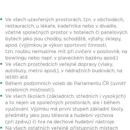
Ve všech uzavřených prostorách, tzn. v obchodech,
restauracích, u lékaře, kadeřníka nebo v divadle,
včetně společných prostor v hotelech či panelových
bytech jako jsou chodby, schodiště, výtahy, sklepy,
apod. (výjimkou je výkon sportovní činnosti,
tzn. roušku nemusíme mít při cvičení v posilovně, na
bowlingu nebo např. v plaveckém bazénu apod.)
Ve všech prostředcích veřejné dopravy (vlaky,
autobusy, metro apod.), v nádražních budovách, na
letišti atd.
Během podzimních voleb do Parlamentu ČR (uvnitř
volebních místností).
Ve všech školách (základních, středních i vysokých)
a to nejen ve společných prostorách, ale i během
vyučování. Výjimku má první stupeň základní školy,
předměty jako jsou tělesná a hudební výchova
(při zpěvu) či hra na dechové hudební nástroje.
Na všech ostatních veřejně přístupných místech