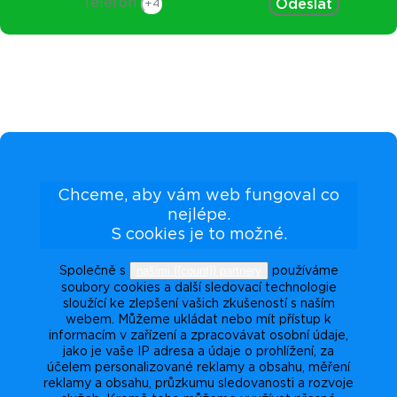
Telefon
Odeslat
Chceme, aby vám web fungoval co
nejlépe.
S cookies je to možné.
našimi {{count}} partnery
Společně s
používáme
soubory cookies a další sledovací technologie
sloužící ke zlepšení vašich zkušeností s naším
webem. Můžeme ukládat nebo mít přístup k
informacím v zařízení a zpracovávat osobní údaje,
jako je vaše IP adresa a údaje o prohlížení, za
účelem personalizované reklamy a obsahu, měření
reklamy a obsahu, průzkumu sledovanosti a rozvoje