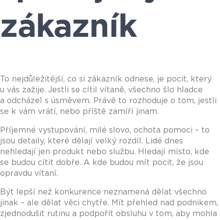
zákazník
To nejdůležitější, co si zákazník odnese, je pocit, který
u vás zažije. Jestli se cítil vítaně, všechno šlo hladce
a odcházel s úsměvem. Právě to rozhoduje o tom, jestli
se k vám vrátí, nebo příště zamíří jinam.
Příjemné vystupování, milé slovo, ochota pomoci – to
jsou detaily, které dělají velký rozdíl. Lidé dnes
nehledají jen produkt nebo službu. Hledají místo, kde
se budou cítit dobře. A kde budou mít pocit, že jsou
opravdu vítaní.
Být lepší než konkurence neznamená dělat všechno
jinak – ale dělat věci chytře. Mít přehled nad podnikem,
zjednodušit rutinu a podpořit obsluhu v tom, aby mohla