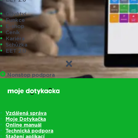
Odvětví
Funkce
E-shop
Ceník
Kariéra
Schůzka
EET 2.0
Nonstop podpora
Vzdálená správa
Moje Dotykačka
Online manuál
Technická podpora
Stažení aplikací