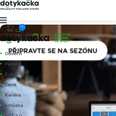
Cart
Odvětví
Funkce
E-shop
Ceník
Kariéra
Schůzka
EET 2.0