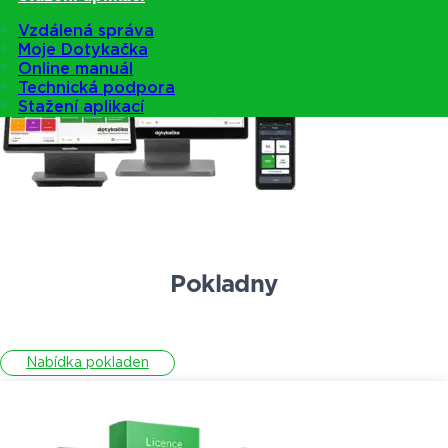
Vzdálená správa
Moje Dotykačka
Online manuál
Technická podpora
Stažení aplikací
Pokladny
Nabídka pokladen