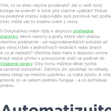
Víte, co se dnes nejvíce prodávalo? Jak si vedl nový
kolega na směně? A kolik jste vlastně vydělali? Pokud
na podobné otázky odpovídáte spíš pocitově než podle
čísel, může vás to snadno svést z cesty.
S Dotykačkou máte vždy k dispozici
přehledné
statistiky
, denní reporty a grafy, které vám ukážou
všechno podstatné – od nejprodávanějších položek až
po vývoj tržeb v jednotlivých hodinách nebo dnech.
A co je nejlepší? Všechna data máte k dispozici online.
Když nejste přímo v provozovně, stačí se podívat do
Vzdálené správy
. Díky tomu můžete dělat rychlá
a správná rozhodnutí. Zatímco jiní spoléhají na odhady
nebo čekají na měsíční uzávěrku, vy máte jistotu. A víte
přesně, co ve vašem podniku funguje – a co potřebuje
změnu.