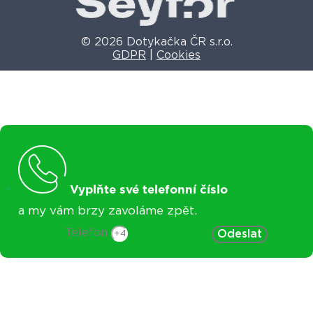
© 2026 Dotykačka ČR s.r.o.
GDPR
|
Cookies
Vyplňte své telefonní číslo
a my vám brzy zavoláme zpět.
Telefon
Odeslat