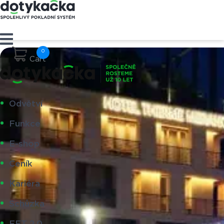
Cart
Odvětví
Funkce
E-shop
Ceník
Kariéra
Schůzka
EET 2.0