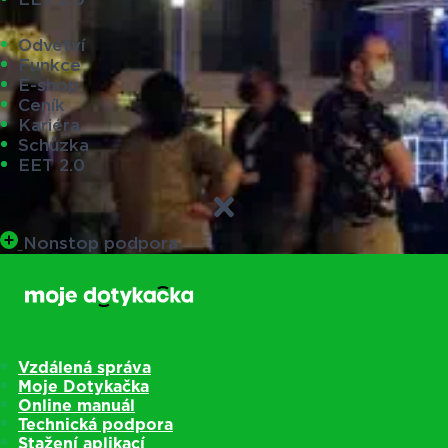
Odvětví
Funkce
E-shop
Ceník
Kariéra
Schůzka
EET 2.0
Nonstop podpora
Vzdálená správa
Moje Dotykačka
Online manuál
Technická podpora
Stažení aplikací