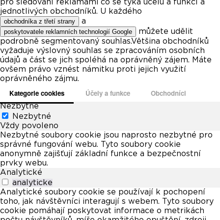
pro sledování reklamami co se týká účelů a funkcí a
jednotlivých obchodníků. U každého
a
obchodníka z třetí strany
můžete udělit
poskytovatele reklamních technologií Google
podrobně segmentovaný souhlas.Většina obchodníků
vyžaduje výslovný souhlas se zpracováním osobních
údajů a část se jich spoléhá na oprávněný zájem. Máte
ovšem právo vznést námitku proti jejich využití
oprávněného zájmu.
Kategorie cookies
Účely a funkce
Obchodníci
Nezbytné
Nezbytné
Vždy povoleno
Nezbytné soubory cookie jsou naprosto nezbytné pro
správné fungování webu. Tyto soubory cookie
anonymně zajišťují základní funkce a bezpečnostní
prvky webu.
Analytické
analyticke
Analytické soubory cookie se používají k pochopení
toho, jak návštěvníci interagují s webem. Tyto soubory
cookie pomáhají poskytovat informace o metrikách
počtu návštěvníků, míře okamžitého opuštění, zdroji