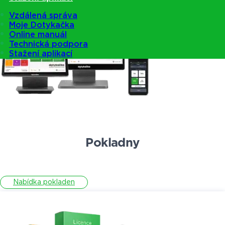
Vzdálená správa
Moje Dotykačka
Online manuál
Technická podpora
Stažení aplikací
Pokladny
Nabídka pokladen