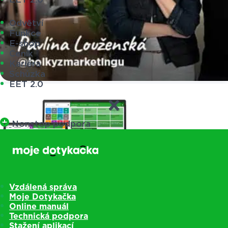
Odvětví
Funkce
E-shop
Ceník
Kariéra
Schůzka
EET 2.0
Nonstop podpora
Vzdálená správa
Moje Dotykačka
Online manuál
Technická podpora
Pokladny
Stažení aplikací