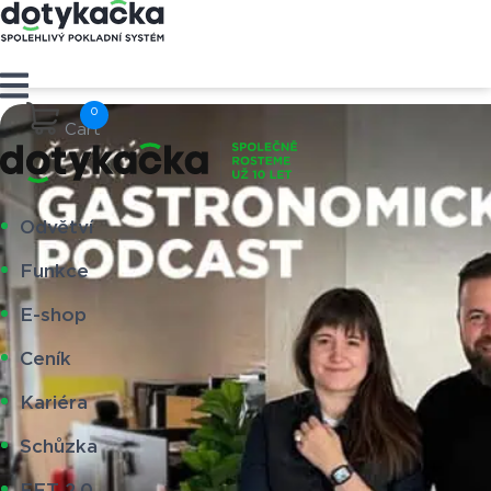
Cart
Odvětví
Funkce
E-shop
Ceník
Kariéra
Schůzka
EET 2.0