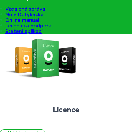
Vzdálená správa
Moje Dotykačka
Online manuál
Nabídka pokladen
Technická podpora
Stažení aplikací
Licence