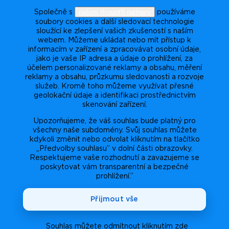
našimi {{count}} partnery
Společně s
používáme
soubory cookies a další sledovací technologie
sloužící ke zlepšení vašich zkušeností s naším
webem. Můžeme ukládat nebo mít přístup k
informacím v zařízení a zpracovávat osobní údaje,
jako je vaše IP adresa a údaje o prohlížení, za
účelem personalizované reklamy a obsahu, měření
reklamy a obsahu, průzkumu sledovanosti a rozvoje
služeb. Kromě toho můžeme využívat přesné
geolokační údaje a identifikaci prostřednictvím
skenování zařízení.
Upozorňujeme, že váš souhlas bude platný pro
všechny naše subdomény. Svůj souhlas můžete
kdykoli změnit nebo odvolat kliknutím na tlačítko
„Předvolby souhlasu” v dolní části obrazovky.
Respektujeme vaše rozhodnutí a zavazujeme se
poskytovat vám transparentní a bezpečné
prohlížení.”
Přijmout vše
Souhlas můžete odmítnout kliknutím zde