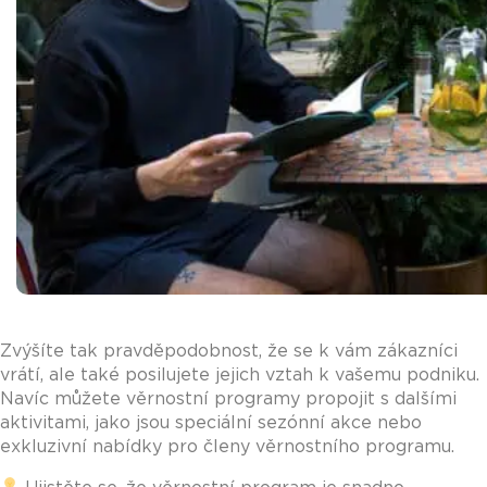
Zvýšíte tak pravděpodobnost, že se k vám zákazníci
vrátí, ale také posilujete jejich vztah k vašemu podniku.
Navíc můžete věrnostní programy propojit s dalšími
aktivitami, jako jsou speciální sezónní akce nebo
exkluzivní nabídky pro členy věrnostního programu.