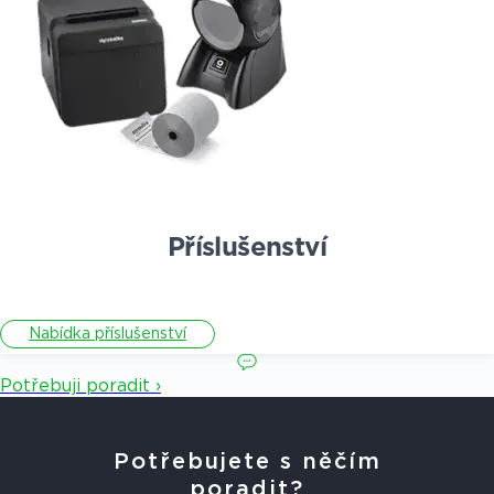
Příslušenství
Nabídka příslušenství
Potřebuji poradit ›
Potřebujete s něčím
poradit?