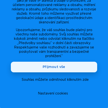
jako je vaše IP adresa a údaje o prohlížení, za
účelem personalizované reklamy a obsahu, měření
reklamy a obsahu, průzkumu sledovanosti a rozvoje
služeb. Kromě toho můžeme využívat přesné
geolokační údaje a identifikaci prostřednictvím
skenování zařízení.
Upozorňujeme, že váš souhlas bude platný pro
všechny naše subdomény. Svůj souhlas můžete
kdykoli změnit nebo odvolat kliknutím na tlačítko
„Předvolby souhlasu” v dolní části obrazovky.
Respektujeme vaše rozhodnutí a zavazujeme se
poskytovat vám transparentní a bezpečné
prohlížení.”
Přijmout vše
Souhlas můžete odmítnout kliknutím zde
Nastavení cookies