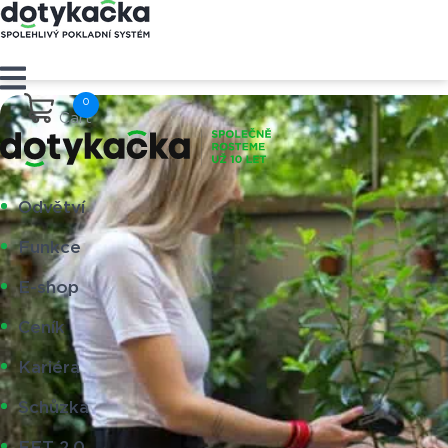
Cart
Odvětví
Funkce
E-shop
Ceník
Kariéra
Schůzka
EET 2.0