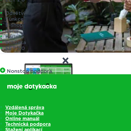
Odvětví
Funkce
E-shop
Ceník
Kariéra
Schůzka
EET 2.0
Nonstop podpora
Vzdálená správa
Moje Dotykačka
Online manuál
Technická podpora
Stažení aplikací