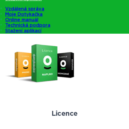
Pokladny
Vzdálená správa
Moje Dotykačka
Online manuál
Technická podpora
Nabídka pokladen
Stažení aplikací
Licence