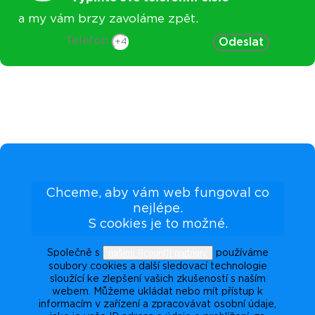
a my vám brzy zavoláme zpět.
Telefon
Odeslat
Chceme, aby vám web fungoval co
nejlépe.
S cookies je to možné.
našimi {{count}} partnery
Společně s
používáme
soubory cookies a další sledovací technologie
sloužící ke zlepšení vašich zkušeností s naším
webem. Můžeme ukládat nebo mít přístup k
informacím v zařízení a zpracovávat osobní údaje,