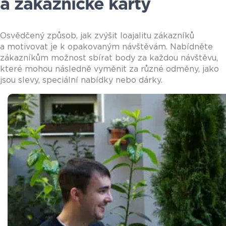
a zákaznické karty
Osvědčený způsob, jak zvýšit loajalitu zákazníků
a motivovat je k opakovaným návštěvám. Nabídněte
zákazníkům možnost sbírat body za každou návštěvu,
které mohou následně vyměnit za různé odměny, jako
jsou slevy, speciální nabídky nebo dárky.