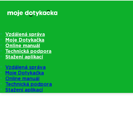
Vzdálená správa
Moje Dotykačka
Online manuál
Technická podpora
Stažení aplikací
Vzdálená správa
Moje Dotykačka
Online manuál
Technická podpora
Stažení aplikací