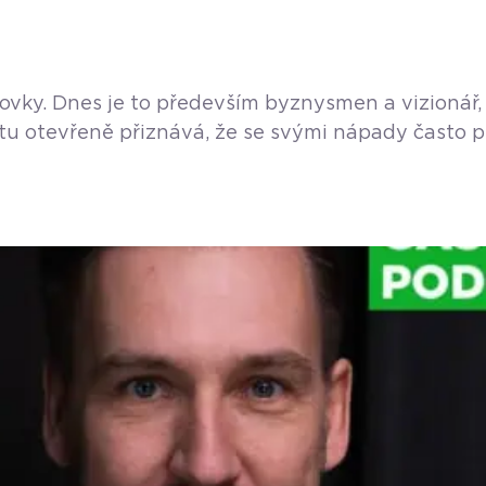
razovky. Dnes je to především byznysmen a vizionář
stu otevřeně přiznává, že se svými nápady často p
oderního stravování trefují přesně do potřeb trhu.