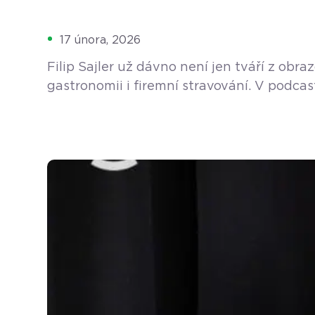
17 února, 2026
Filip Sajler už dávno není jen tváří z ob
gastronomii i firemní stravování. V podca
mnoho sil i peněz. Dnes se ale jeho vize m