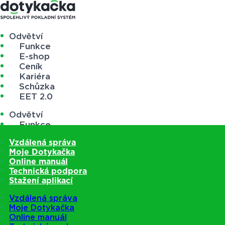
Odvětví
Funkce
E-shop
Ceník
Kariéra
Schůzka
EET 2.0
Odvětví
Funkce
E-shop
Vzdálená správa
Ceník
Moje Dotykačka
Kariéra
Online manuál
Schůzka
Technická podpora
EET 2.0
Stažení aplikací
Vzdálená správa
Moje Dotykačka
Online manuál