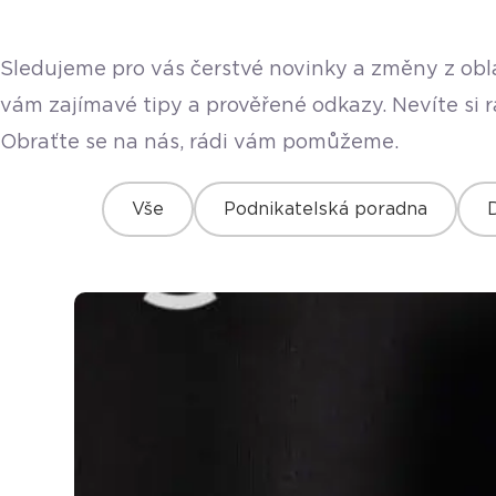
Sledujeme pro vás čerstvé novinky a změny z obla
vám zajímavé tipy a prověřené odkazy. Nevíte si 
Obraťte se na nás, rádi vám pomůžeme.
Vše
Podnikatelská poradna