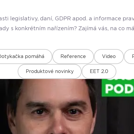
sti legislativy, daní, GDPR apod. a informace pr
rady s konkrétním nařízením? Zajímá vás, na co má
Dotykačka pomáhá
Reference
Video
Produktové novinky
EET 2.0