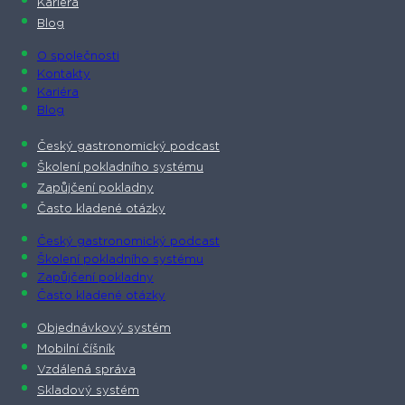
Kariéra
Blog
O společnosti​
Kontakty
Kariéra
Blog
Český gastronomický podcast​
Školení pokladního systému
Zapůjčení pokladny
Často kladené otázky
Český gastronomický podcast​
Školení pokladního systému
Zapůjčení pokladny
Často kladené otázky
Objednávkový systém
Mobilní číšník
Vzdálená správa
Skladový systém