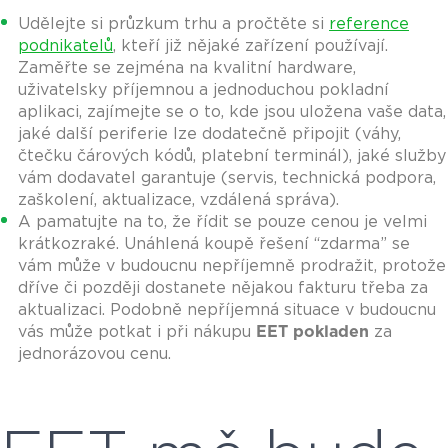
Udělejte si průzkum trhu a pročtěte si
reference
podnikatelů
, kteří již nějaké zařízení používají.
Zaměřte se zejména na kvalitní hardware,
uživatelsky příjemnou a jednoduchou pokladní
aplikaci, zajímejte se o to, kde jsou uložena vaše data,
jaké další periferie lze dodatečně připojit (váhy,
čtečku čárových kódů, platební terminál), jaké služby
vám dodavatel garantuje (servis, technická podpora,
zaškolení, aktualizace, vzdálená správa).
A pamatujte na to, že řídit se pouze cenou je velmi
krátkozraké. Unáhlená koupě řešení “zdarma” se
vám může v budoucnu nepříjemně prodražit, protože
dříve či později dostanete nějakou fakturu třeba za
aktualizaci. Podobně nepříjemná situace v budoucnu
vás může potkat i při nákupu
EET pokladen
za
jednorázovou cenu.