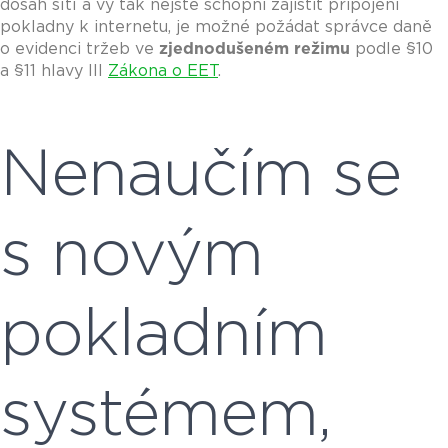
dosah sítí a vy tak nejste schopni zajistit připojení
pokladny k internetu, je možné požádat správce daně
o evidenci tržeb ve
zjednodušeném režimu
podle §10
a §11 hlavy III
Zákona o EET
.
Nenaučím se
s novým
pokladním
systémem,