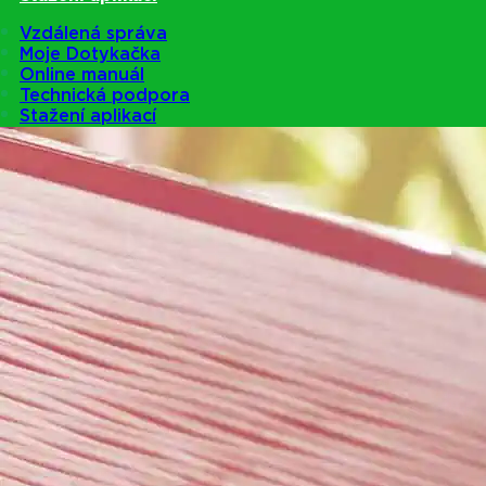
Vzdálená správa
Moje Dotykačka
Online manuál
Technická podpora
Stažení aplikací