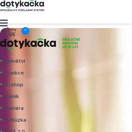
Cart
Odvětví
Funkce
E-shop
Ceník
Kariéra
Schůzka
EET 2.0