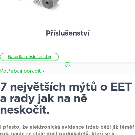
Příslušenství
Nabídka příslušenství
Potřebuji poradit ›
7 největších mýtů o EET
a rady jak na ně
neskočit.
I přesto, že elektronická evidence tržeb běží již téměř
rok, najde se stále dost podnikatelů, kteří se jí