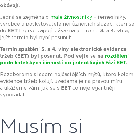
obávají.
Jedná se zejména o
malé živnostníky
– řemeslníky,
výrobce a poskytovatele nejrůznějších služeb, kteří se
do
EET
teprve zapojí. Závazná je pro ně
3. a 4. vlna,
jejíž termín byl nyní posunut.
Termín spuštění 3. a 4. vlny elektronické evidence
tržeb (EET) byl posunut.
Podívejte se na
rozdělení
podnikatelských činností do jednotlivých fází EET
.
Rozebereme si sedm nejčastějších mýtů, které kolem
evidence tržeb kolují, uvedeme je na pravou míru
a ukážeme vám, jak se s
EET
co nejelegantněji
vypořádat.
Musím si