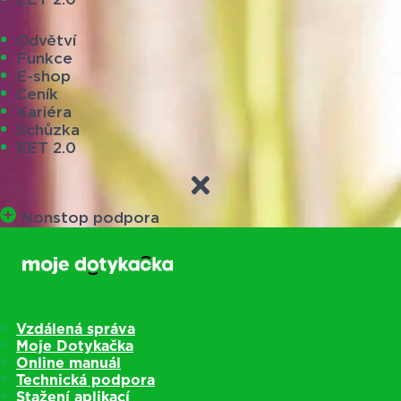
Odvětví
Funkce
E-shop
Ceník
Kariéra
Schůzka
EET 2.0
Nonstop podpora
Vzdálená správa
Moje Dotykačka
Online manuál
Technická podpora
Stažení aplikací