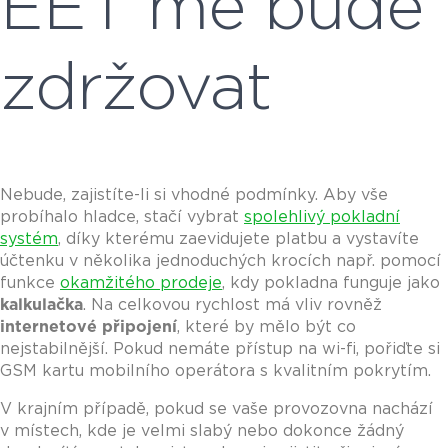
EET mě bude
zdržovat
Nebude, zajistíte-li si vhodné podmínky. Aby vše
probíhalo hladce, stačí vybrat
spolehlivý pokladní
systém
, díky kterému zaevidujete platbu a vystavíte
účtenku v několika jednoduchých krocích např. pomocí
funkce
okamžitého prodeje
, kdy pokladna funguje jako
kalkulačka
. Na celkovou rychlost má vliv rovněž
internetové připojení
, které by mělo být co
nejstabilnější. Pokud nemáte přístup na wi-fi, pořiďte si
GSM kartu mobilního operátora s kvalitním pokrytím.
V krajním případě, pokud se vaše provozovna nachází
v místech, kde je velmi slabý nebo dokonce žádný