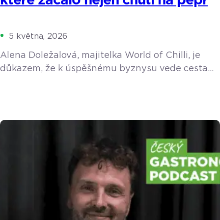
které začalo nejen chutí na pepř
5 května, 2026
Alena Doležalová, majitelka World of Chilli, je
důkazem, že k úspěšnému byznysu vede cesta
přes vlastní vášeň. Se svým týmem ročně
vypěstuje a ručně zpracuje tuny chilli papriček.
Ačkoliv o sobě tvrdí, že je deníčkový typ
a s technologiemi bojuje, při řízení dvou
kamenných prodejen a e-shopu nedá dopustit na
chytrý pokladní systém.
https://youtu.be/fDUy0WWmehM Vášeň, která
přežila cigarety Impuls k podnikání byl poměrně
[…]