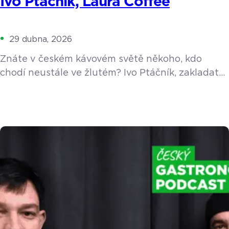
Ivo Ptáčník, Laura Coffee
29 dubna, 2026
Znáte v českém kávovém světě někoho, kdo
chodí neustále ve žlutém? Ivo Ptáčník, zakladatel
pražírny Laura Coffee a oblíbeného festivalu
Barista Cup Ostrava, obléká barvu slunce už
sedm let jako symbol pozitivního přístupu
k životu. V nové epizodě podcastu nás Ivo vzal na
cestu do doby, kdy si domů pořídil profesionální
kávovar La Marzocco a jako nadšenec poučoval
okolí, […]