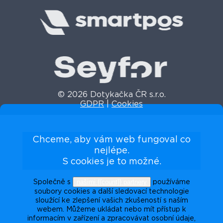
© 2026 Dotykačka ČR s.r.o.
GDPR
|
Cookies
Chceme, aby vám web fungoval co
nejlépe.
S cookies je to možné.
našimi {{count}} partnery
Společně s
používáme
soubory cookies a další sledovací technologie
sloužící ke zlepšení vašich zkušeností s naším
webem. Můžeme ukládat nebo mít přístup k
informacím v zařízení a zpracovávat osobní údaje,