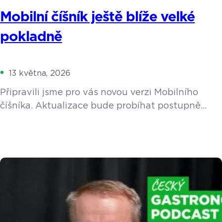
Mobilní číšník ještě blíže velké
pokladně
13 května, 2026
Připravili jsme pro vás novou verzi Mobilního
číšníka. Aktualizace bude probíhat postupně
v průběhu května a začátkem června. Navrhli
jsme ho tak, aby vám v největším shonu
skutečně uvolnil ruce a nabídl stejný komfort
a funkce, na které jste zvyklí z velké pokladny. Co
to znamená pro váš provoz v praxi? Personál
ušetří zbytečné kroky a hosté nebudou muset na
nic čekat. Kvůli […]