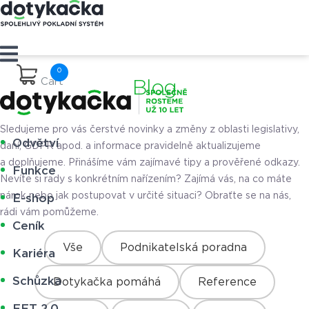
Cart
Blog
Sledujeme pro vás čerstvé novinky a změny z oblasti legislativy,
Odvětví
daní, GDPR apod. a informace pravidelně aktualizujeme
a doplňujeme. Přinášíme vám zajímavé tipy a prověřené odkazy.
Funkce
Nevíte si rady s konkrétním nařízením? Zajímá vás, na co máte
nárok nebo jak postupovat v určité situaci? Obraťte se na nás,
E-shop
rádi vám pomůžeme.
Ceník
Vše
Podnikatelská poradna
Kariéra
Schůzka
Dotykačka pomáhá
Reference
EET 2.0