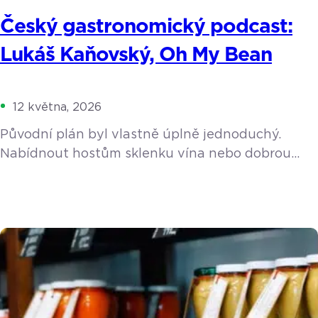
Český gastronomický podcast:
Lukáš Kaňovský, Oh My Bean
12 května, 2026
Původní plán byl vlastně úplně jednoduchý.
Nabídnout hostům sklenku vína nebo dobrou
kávu, když si přijdou vybrat do rodinného
showroomu keramiku. Z nevinného nápadu se
ale stala životní posedlost. Lukáš Kaňovský
postupně propadl kouzlu pražení, spadl do
pomyslné kávové králičí nory a vybudoval
v Luhačovicích koncept, který dalece přesahuje
hranice malého města. Během rozhovoru jsme
prošli jeho cestu […]