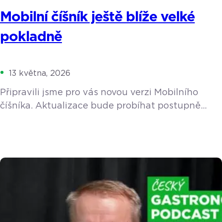
Mobilní číšník ještě blíže velké
pokladně
13 května, 2026
Připravili jsme pro vás novou verzi Mobilního
číšníka. Aktualizace bude probíhat postupně
v průběhu května a začátkem června. Navrhli
jsme ho tak, aby vám v největším shonu
skutečně uvolnil ruce a nabídl stejný komfort
a funkce, na které jste zvyklí z velké pokladny. Co
to znamená pro váš provoz v praxi? Personál
ušetří zbytečné kroky a hosté nebudou muset na
nic čekat. Kvůli […]