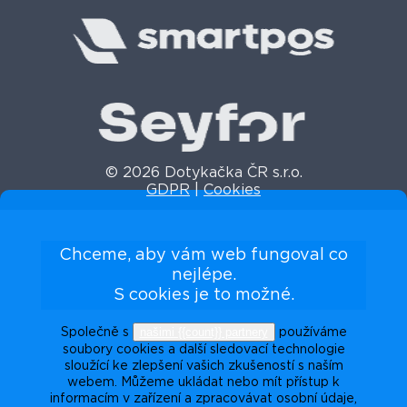
© 2026 Dotykačka ČR s.r.o.
GDPR
|
Cookies
Chceme, aby vám web fungoval co
nejlépe.
S cookies je to možné.
našimi {{count}} partnery
Společně s
používáme
soubory cookies a další sledovací technologie
sloužící ke zlepšení vašich zkušeností s naším
webem. Můžeme ukládat nebo mít přístup k
informacím v zařízení a zpracovávat osobní údaje,