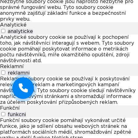
Nezbytné soubory cookie jsou naprosto nezbytné pro
správné fungování webu. Tyto soubory cookie
anonymně zajišťují základní funkce a bezpečnostní
prvky webu.
Analytické
analyticke
Analytické soubory cookie se používají k pochopení
toho, jak návštěvníci interagují s webem. Tyto soubory
cookie pomáhají poskytovat informace o metrikách
počtu návštěvníků, míře okamžitého opuštění, zdroji
návštěvnosti atd.
Reklamní
reklamni
Reklamní soubory cookie se používají k poskytování
relevantních reklam a marketingových kampaní
návštěvníkům. Tyto soubory cookie sledují návštěvníky
napříč webovými stránkami a shromažďují informace
za účelem poskytování přizpůsobených reklam.
Funkční
funkcni
Funkční soubory cookie pomáhají vykonávat určité
funkce, jako je sdílení obsahu webových stránek na
platformách sociálních médií, shromažďování zpětné