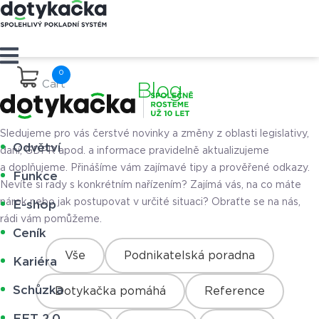
Cart
Blog
Sledujeme pro vás čerstvé novinky a změny z oblasti legislativy,
Odvětví
daní, GDPR apod. a informace pravidelně aktualizujeme
a doplňujeme. Přinášíme vám zajímavé tipy a prověřené odkazy.
Funkce
Nevíte si rady s konkrétním nařízením? Zajímá vás, na co máte
nárok nebo jak postupovat v určité situaci? Obraťte se na nás,
E-shop
rádi vám pomůžeme.
Ceník
Vše
Podnikatelská poradna
Kariéra
Schůzka
Dotykačka pomáhá
Reference
EET 2.0