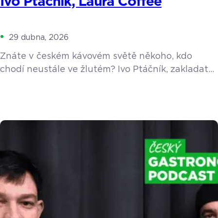
Ivo Ptáčník, Laura Coffee
29 dubna, 2026
Znáte v českém kávovém světě někoho, kdo
chodí neustále ve žlutém? Ivo Ptáčník, zakladatel
pražírny Laura Coffee a oblíbeného festivalu
Barista Cup Ostrava, obléká barvu slunce už
sedm let jako symbol pozitivního přístupu
k životu. V nové epizodě podcastu nás Ivo vzal na
cestu do doby, kdy si domů pořídil profesionální
kávovar La Marzocco a jako nadšenec poučoval
okolí, […]