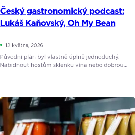
Český gastronomický podcast:
Lukáš Kaňovský, Oh My Bean
12 května, 2026
Původní plán byl vlastně úplně jednoduchý.
Nabídnout hostům sklenku vína nebo dobrou
kávu, když si přijdou vybrat do rodinného
showroomu keramiku. Z nevinného nápadu se
ale stala životní posedlost. Lukáš Kaňovský
postupně propadl kouzlu pražení, spadl do
pomyslné kávové králičí nory a vybudoval
v Luhačovicích koncept, který dalece přesahuje
hranice malého města. Během rozhovoru jsme
prošli jeho cestu […]