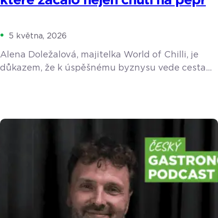
které začalo nejen chutí na pepř
5 května, 2026
Alena Doležalová, majitelka World of Chilli, je
důkazem, že k úspěšnému byznysu vede cesta
přes vlastní vášeň. Se svým týmem ročně
vypěstuje a ručně zpracuje tuny chilli papriček.
Ačkoliv o sobě tvrdí, že je deníčkový typ
a s technologiemi bojuje, při řízení dvou
kamenných prodejen a e-shopu nedá dopustit na
chytrý pokladní systém.
https://youtu.be/fDUy0WWmehM Vášeň, která
přežila cigarety Impuls k podnikání byl poměrně
[…]