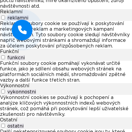
počtu návštěvníků, míře okamžitého opuštění, zdroji
návštěvnosti atd.
Reklamní
reklamni
Reklamní soubory cookie se používají k poskytování
relevantních reklam a marketingových kampaní
návštěvníkům. Tyto soubory cookie sledují návštěvníky
napříč webovými stránkami a shromažďují informace
za účelem poskytování přizpůsobených reklam.
Funkční
funkcni
Funkční soubory cookie pomáhají vykonávat určité
funkce, jako je sdílení obsahu webových stránek na
platformách sociálních médií, shromažďování zpětné
vazby a další funkce třetích stran.
Výkonnostní
vykonnostni
Výkonnostní cookies se používají k pochopení a
analýze klíčových výkonnostních indexů webových
stránek, což pomáhá při poskytování lepší uživatelské
zkušenosti pro návštěvníky.
Ostatní
ostatni
Další nekategorizované soubory cookie jsou ty, které