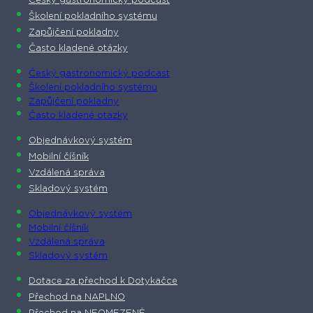
Český gastronomický podcast​
Školení pokladního systému
Zapůjčení pokladny
Často kladené otázky
Český gastronomický podcast​
Školení pokladního systému
Zapůjčení pokladny
Často kladené otázky
Objednávkový systém
Mobilní číšník
Vzdálená správa
Skladový systém
Objednávkový systém
Mobilní číšník
Vzdálená správa
Skladový systém
Dotace za přechod k Dotykačce
Přechod na NAPLNO