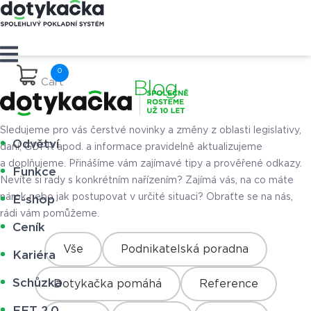
Cart
Blog
Sledujeme pro vás čerstvé novinky a změny z oblasti legislativy,
Odvětví
daní, GDPR apod. a informace pravidelně aktualizujeme
a doplňujeme. Přinášíme vám zajímavé tipy a prověřené odkazy.
Funkce
Nevíte si rady s konkrétním nařízením? Zajímá vás, na co máte
nárok nebo jak postupovat v určité situaci? Obraťte se na nás,
E-shop
rádi vám pomůžeme.
Ceník
Vše
Podnikatelská poradna
Kariéra
Schůzka
Dotykačka pomáhá
Reference
EET 2.0