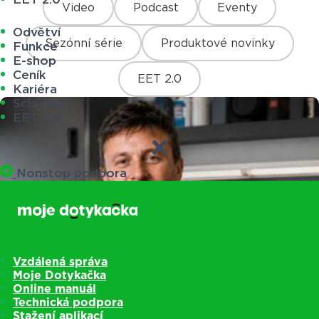
Video
Podcast
Eventy
Odvětví
Sezónní série
Produktové novinky
Funkce
E-shop
Ceník
EET 2.0
Kariéra
Schůzka
EET 2.0
Nonstop podpora
Vzdálená správa
Moje Dotykačka
Online manuál
Technická podpora
Stažení aplikací