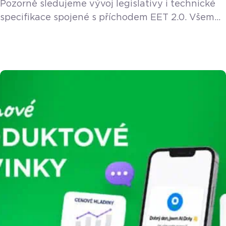
Pozorně sledujeme vývoj legislativy i technické
specifikace spojené s příchodem EET 2.0. Všem
stávajícím a novým zákazníkům poskytneme EET
2.0 funkci v rámci licence zdarma. Vláda v květnu
2026 schválila návrh nového zákona o evidenci
tržeb, který do podnikatelského světa přichází
pod názvem EET 2.0. Pokud provozujete řemeslo
– ať už jste instalatér, elektrikář, truhlář, zedník
nebo malíř – zbystřete. Nový […]