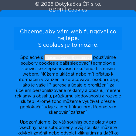
© 2026 Dotykačka ČR s.r.o.
GDPR
|
Cookies
Chceme, aby vám web fungoval co
nejlépe.
S cookies je to možné.
našimi {{count}} partnery
Společně s
používáme
soubory cookies a další sledovací technologie
sloužící ke zlepšení vašich zkušeností s naším
webem. Můžeme ukládat nebo mít přístup k
informacím v zařízení a zpracovávat osobní údaje,
jako je vaše IP adresa a údaje o prohlížení, za
účelem personalizované reklamy a obsahu, měření
reklamy a obsahu, průzkumu sledovanosti a rozvoje
služeb. Kromě toho můžeme využívat přesné
geolokační údaje a identifikaci prostřednictvím
skenování zařízení.
Upozorňujeme, že váš souhlas bude platný pro
všechny naše subdomény. Svůj souhlas můžete
kdykoli změnit nebo odvolat kliknutím na tlačítko