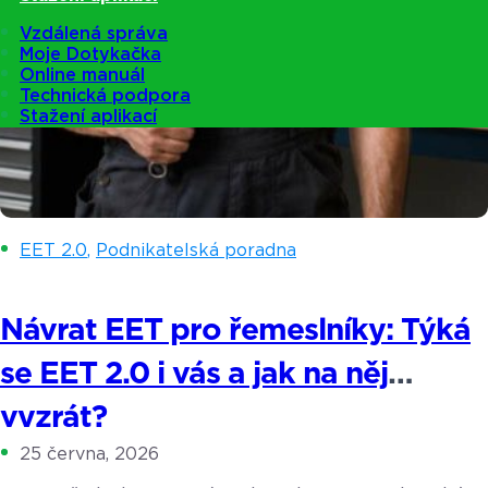
Vzdálená správa
Moje Dotykačka
Online manuál
Technická podpora
Stažení aplikací
EET 2.0
,
Podnikatelská poradna
Návrat EET pro řemeslníky: Týká
se EET 2.0 i vás a jak na něj
vyzrát?
25 června, 2026