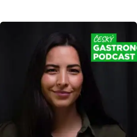
evidence tržeb 2.0 znamená pro vaše podnikání,
jaký je přesný časový plán státu a jak se můžete
na všechny změny připravit bez zbytečného
stresu. Harmonogram elektronické evidence
tržeb 2.0 Abychom vám usnadnili orientaci
v nadcházejících legislativních krocích, připravili
jsme […]