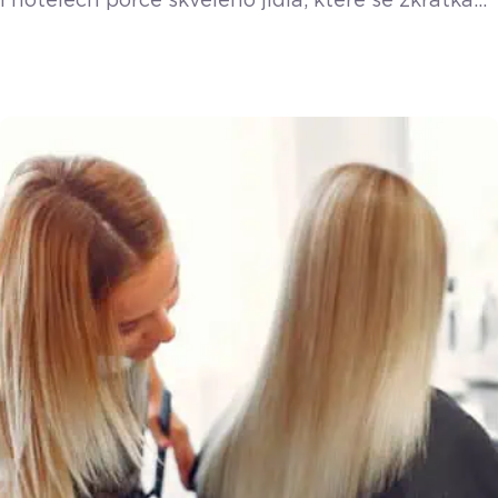
i hotelech porce skvělého jídla, které se zkrátka
nestihnou prodat. Platforma Nesnězeno vzala
tento problém do vlastních rukou a přišla
s řešením, ze kterého těží všichni. O detailech
fungování aplikace i o nákupním chování českých
strávníků jsme si povídali s Filipem Matuškem.
Koncept je jednoduchý, ale nesmírně efektivní.
Podniky nabídnou své neprodané zboží formou
balíčku s překvapením a minimálně […]