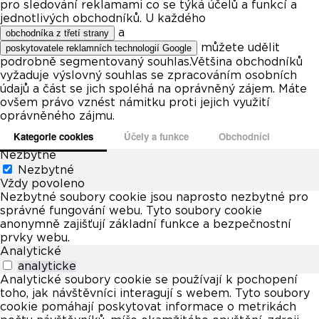
pro sledování reklamami co se týká účelů a funkcí a
jednotlivých obchodníků. U každého
a
obchodníka z třetí strany
můžete udělit
poskytovatele reklamních technologií Google
podrobně segmentovaný souhlas.Většina obchodníků
vyžaduje výslovný souhlas se zpracováním osobních
údajů a část se jich spoléhá na oprávněný zájem. Máte
ovšem právo vznést námitku proti jejich využití
oprávněného zájmu.
Kategorie cookies
Účely a funkce
Obchodníci
Nezbytné
Nezbytné
Vždy povoleno
Nezbytné soubory cookie jsou naprosto nezbytné pro
správné fungování webu. Tyto soubory cookie
anonymně zajišťují základní funkce a bezpečnostní
prvky webu.
Analytické
analyticke
Analytické soubory cookie se používají k pochopení
toho, jak návštěvníci interagují s webem. Tyto soubory
cookie pomáhají poskytovat informace o metrikách