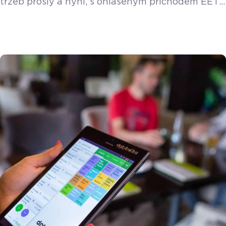
tržeb prošly a nyní, s ohlášeným příchodem EET
2.0, začínají mnozí podnikatelé opět řešit, co
nová povinnost přinese. Zatímco někteří trnou
hrůzou, ti připravení zůstávají v klidu. Patří k nim
i kadeřnice Alžběta ze Středočeského kraje, která
musela řešit povinnost evidovat platby již ve
druhé vlně EET, kvůli doplňkovému prodeji
vlasových produktů. Zatímco […]