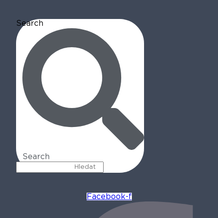
Search
Search
Facebook-f