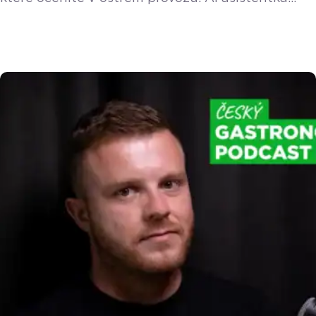
Doty v telefonu, Mobilní číšník ještě blíž velké
pokladně, upgrade cenových hladin a vylepšená
správa viditelnosti produktů na různých
pokladnách. Přečtěte si kompletní přehled. Nová
AI Doty na desktopu i v mobilu
Vylepšení AI
asistentka Doty mění vzhled a nově funguje
v online adminu (vzdálené správě) i na mobilních
[…]