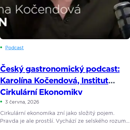
Podcast
Český gastronomický podcast:
Karolína Kočendová, Institut
Cirkulární Ekonomiky
3 června, 2026
Cirkulární ekonomika zní jako složitý pojem.
Pravda je ale prostší. Vychází ze selského rozumu
a z toho, co dělaly už naše babičky. Její