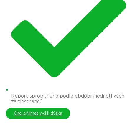
Report spropitného podle období i jednotlivých
zaměstnanců
Chci přijímat vyšší dýška