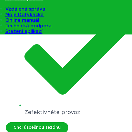
Vzdálená správa
Moje Dotykačka
Online manuál
Technická podpora
Stažení aplikací
Zefektivněte provoz
Chci úspěšnou sezónu