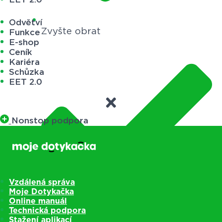
Odvětví
Zvyšte obrat
Funkce
E-shop
Ceník
Kariéra
Schůzka
EET 2.0
Nonstop podpora
Vzdálená správa
Moje Dotykačka
Online manuál
Technická podpora
Stažení aplikací
Ušetřete čas