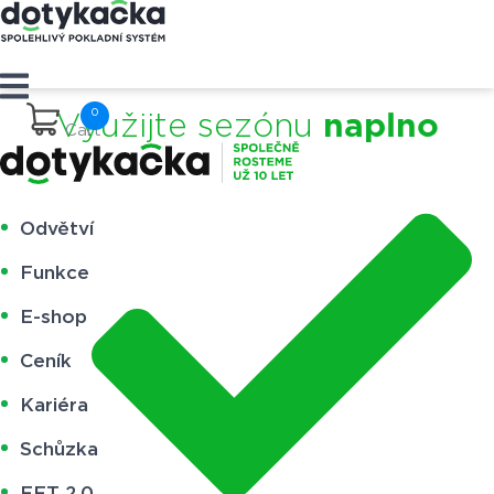
Využijte sezónu
naplno
Cart
Odvětví
Funkce
E-shop
Ceník
Kariéra
Schůzka
EET 2.0