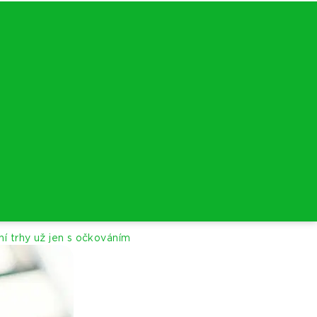
í trhy už jen s očkováním