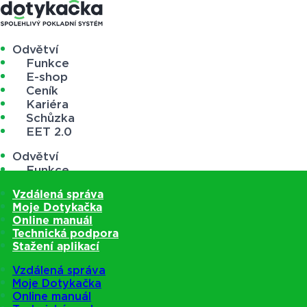
Odvětví
Funkce
E-shop
Ceník
Kariéra
Schůzka
EET 2.0
Odvětví
Funkce
E-shop
Vzdálená správa
Ceník
Moje Dotykačka
Kariéra
Online manuál
Schůzka
Technická podpora
EET 2.0
Stažení aplikací
Vzdálená správa
Moje Dotykačka
Online manuál