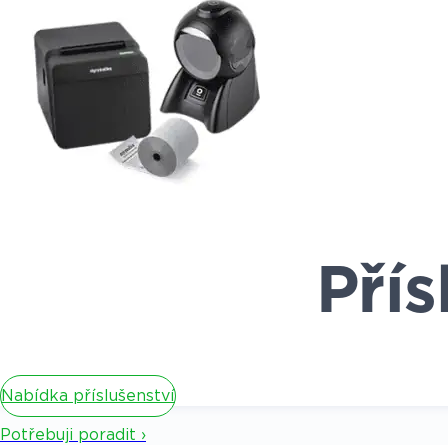
Přís
Nabídka příslušenství
Potřebuji poradit ›