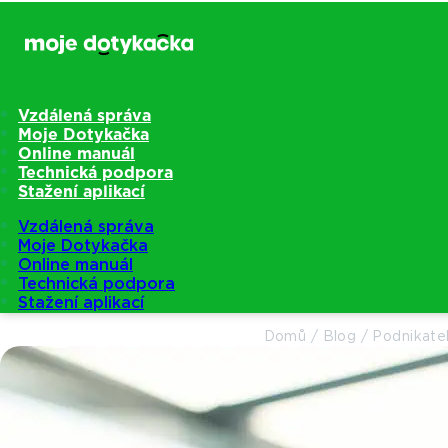
Vzdálená správa
Moje Dotykačka
Online manuál
Technická podpora
Stažení aplikací
Vzdálená správa
Moje Dotykačka
Online manuál
Technická podpora
Stažení aplikací
Domů
/
Blog
/
Podnikate