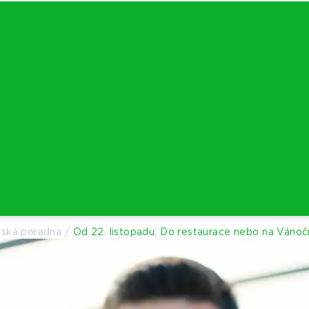
lská poradna
/
Od 22. listopadu: Do restaurace nebo na Vánočn