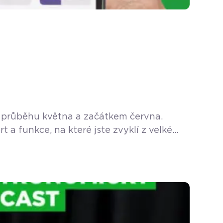
 v průběhu května a začátkem června.
 a funkce, na které jste zvyklí z velké
budou muset na nic čekat. Kvůli […]