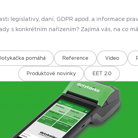
sti legislativy, daní, GDPR apod. a informace pr
rady s konkrétním nařízením? Zajímá vás, na co má
Dotykačka pomáhá
Reference
Video
Produktové novinky
EET 2.0