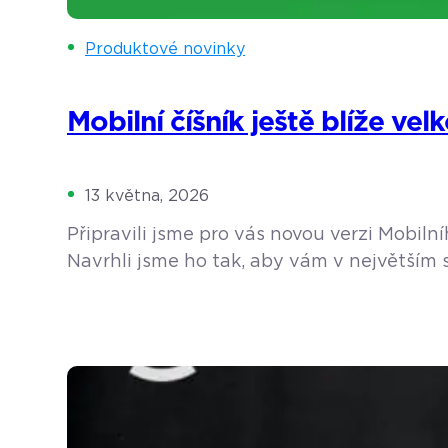
Produktové novinky
Mobilní číšník ještě blíže ve
13 května, 2026
Připravili jsme pro vás novou verzi Mobil
Navrhli jsme ho tak, aby vám v největším s
pokladny. Co to znamená pro váš provoz v 