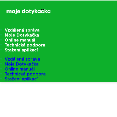
Vzdálená správa
Moje Dotykačka
Online manuál
Technická podpora
Stažení aplikací
Vzdálená správa
Moje Dotykačka
Online manuál
Technická podpora
Stažení aplikací