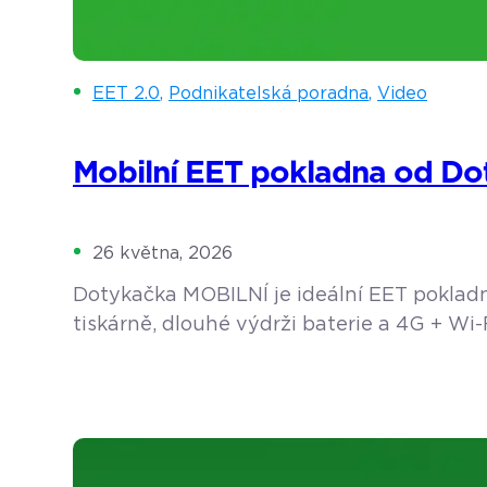
EET 2.0
,
Podnikatelská poradna
,
Video
Mobilní EET pokladna od Do
26 května, 2026
Dotykačka MOBILNÍ je ideální EET pokladna
tiskárně, dlouhé výdrži baterie a 4G + Wi-
dobu na nohou nebo u zákazníka. https:
a původní vlny evidence tržeb byly nahra