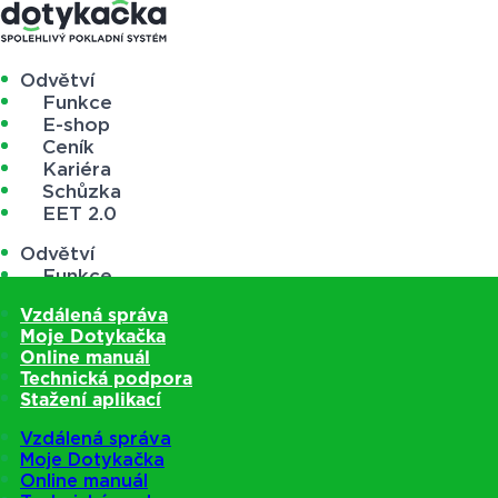
Odvětví
Funkce
E-shop
Ceník
Kariéra
Schůzka
EET 2.0
Odvětví
Funkce
E-shop
Vzdálená správa
Ceník
Moje Dotykačka
Kariéra
Online manuál
Schůzka
Technická podpora
EET 2.0
Stažení aplikací
Vzdálená správa
Moje Dotykačka
Online manuál