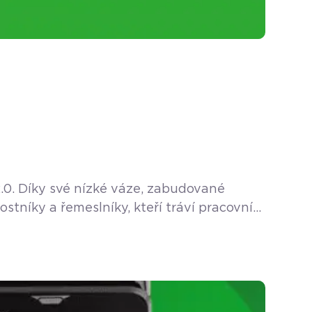
.0. Díky své nízké váze, zabudované
stníky a řemeslníky, kteří tráví pracovní
e plány státu v průběhu let měnily