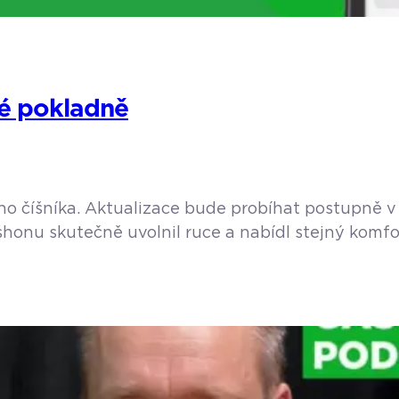
lké pokladně
ního číšníka. Aktualizace bude probíhat postupně
honu skutečně uvolnil ruce a nabídl stejný komfort
praxi? Personál ušetří zbytečné kroky a hosté ne