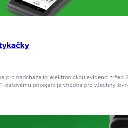
tykačky
 pro nadcházející elektronickou evidenci tržeb 2
Fi datovému připojení je vhodná pro všechny živno
//www.youtube.com/watch?v=bFUbcWhG1f4 I když s
zeny […]