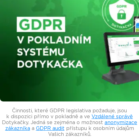
Činnosti, které GDPR legislativa požaduje, jsou
k dispozici přímo v pokladně a ve
Vzdálené správě
Dotykačky. Jedná se zejména o možnost
anonymizace
zákazníka
a
GDPR audit
přístupu k osobním údajům
Vašich zákazníků.