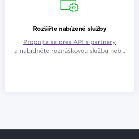
Rozšiřte nabízené služby
Propojte se přes API s partnery
a nabídněte roznáškovou službu nebo
prodeje přes e-shop.