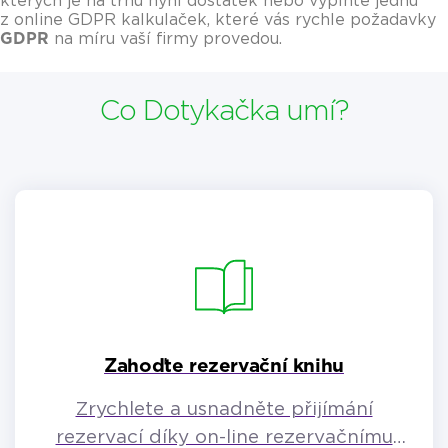
kterých je na trhu nyní dostatek nebo vyplňte jednu
z online GDPR kalkulaček, které vás rychle požadavky
GDPR
na míru vaší firmy provedou.
Co Dotykačka umí?
Zahoďte rezervační knihu
Zrychlete a usnadněte přijímání
rezervací díky on-line rezervačnímu