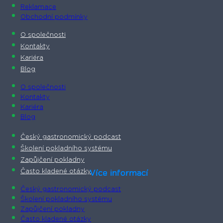
Reklamace
Obchodní podmínky
O společnosti​
Kontakty
Kariéra
Blog
O společnosti​
Kontakty
Kariéra
Blog
Český gastronomický podcast​
Školení pokladního systému
Zapůjčení pokladny
Často kladené otázky
Více informací
Více informací
Více informací
Více informací
Více informací
Více informací
Více informací
Více informací
Český gastronomický podcast​
Školení pokladního systému
Zapůjčení pokladny
Často kladené otázky