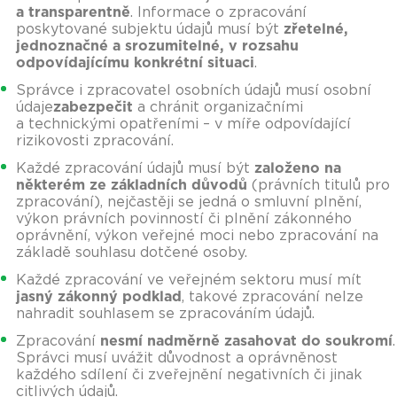
a transparentně
. Informace o zpracování
poskytované subjektu údajů musí být
zřetelné,
jednoznačné a srozumitelné, v rozsahu
odpovídajícímu konkrétní situaci
.
Správce i zpracovatel osobních údajů musí osobní
údaje
zabezpečit
a chránit organizačními
a technickými opatřeními – v míře odpovídající
rizikovosti zpracování.
Každé zpracování údajů musí být
založeno na
některém ze základních důvodů
(právních titulů pro
zpracování), nejčastěji se jedná o smluvní plnění,
výkon právních povinností či plnění zákonného
oprávnění, výkon veřejné moci nebo zpracování na
základě souhlasu dotčené osoby.
Každé zpracování ve veřejném sektoru musí mít
jasný zákonný podklad
, takové zpracování nelze
nahradit souhlasem se zpracováním údajů.
Zpracování
nesmí nadměrně zasahovat do soukromí
.
Správci musí uvážit důvodnost a oprávněnost
každého sdílení či zveřejnění negativních či jinak
citlivých údajů.