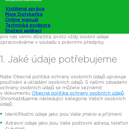
oznámení zjistíte všechny důležité informace.
Vzdálená správa
Prohlédněte si také GDPR funkce v Dotykačce.
Moje Dotykačka
Online manuál
Společnost Dotykačka ČR s.r.o. je správcem a také
Technická podpora
zpracovatelem osobních údajů, které nám Vy, jako
Stažení aplikací
subjekt údajů poskytnete. Ochrana osobních údajů je
pro nás velmi důležitá, proto vždy osobní údaje
zpracováváme v souladu s právními předpisy.
1. Jaké údaje potřebujeme
Naše Obecná politika ochrany osobních údajů upravuje
používání a ukládání osobních údajů. S našimi zásadami
ochrany osobních údajů se můžete seznámit
v dokumentu
Obecná politika ochrany osobních údajů
.
Shromažďujeme následující kategorie Vašich osobních
údajů:
Identifikační údaje jako jsou Vaše jméno a příjmení
Adresní údaje jako jsou Vaše poštovní adresa, telefon
či e-mail