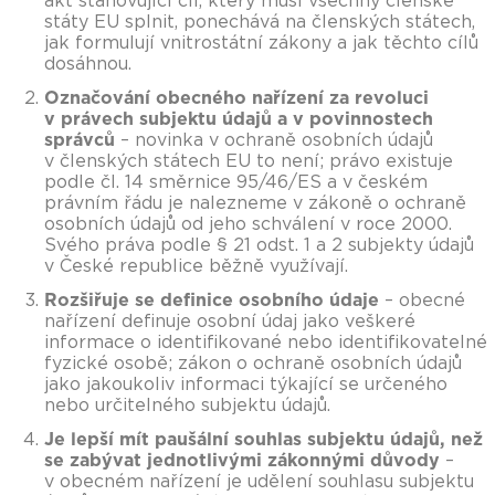
akt stanovující cíl, který musí všechny členské
státy EU splnit, ponechává na členských státech,
jak formulují vnitrostátní zákony a jak těchto cílů
dosáhnou.
Označování obecného nařízení za revoluci
v právech subjektu údajů a v povinnostech
správců
– novinka v ochraně osobních údajů
v členských státech EU to není; právo existuje
podle čl. 14 směrnice 95/46/ES a v českém
právním řádu je nalezneme v zákoně o ochraně
osobních údajů od jeho schválení v roce 2000.
Svého práva podle § 21 odst. 1 a 2 subjekty údajů
v České republice běžně využívají.
Rozšiřuje se definice osobního údaje
– obecné
nařízení definuje osobní údaj jako veškeré
informace o identifikované nebo identifikovatelné
fyzické osobě; zákon o ochraně osobních údajů
jako jakoukoliv informaci týkající se určeného
nebo určitelného subjektu údajů.
Je lepší mít paušální souhlas subjektu údajů, než
se zabývat jednotlivými zákonnými důvody
–
v obecném nařízení je udělení souhlasu subjektu