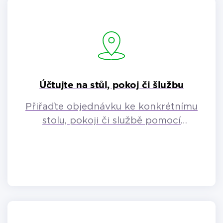
Účtujte na stůl, pokoj či šlužbu
Přiřaďte objednávku ke konkrétnímu
stolu, pokoji či službě pomocí
parkování účtů.