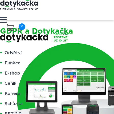
GDPR a Dotykačka​
Cart
Odvětví
Funkce
E-shop
Ceník
Kariéra
Schůzka
EET 2.0