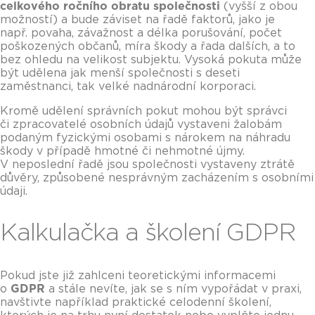
celkového ročního obratu společnosti
(vyšší z obou
možností) a bude záviset na řadě faktorů, jako je
např. povaha, závažnost a délka porušování, počet
poškozených občanů, míra škody a řada dalších, a to
bez ohledu na velikost subjektu. Vysoká pokuta může
být udělena jak menší společnosti s deseti
zaměstnanci, tak velké nadnárodní korporaci.
Kromě udělení správních pokut mohou být správci
či zpracovatelé osobních údajů vystaveni žalobám
podaným fyzickými osobami s nárokem na náhradu
škody v případě hmotné či nehmotné újmy.
V neposlední řadě jsou společnosti vystaveny ztrátě
důvěry, způsobené nesprávným zacházením s osobními
údaji.
Kalkulačka a školení GDPR
Pokud jste již zahlceni teoretickými informacemi
o
GDPR
a stále nevíte, jak se s ním vypořádat v praxi,
navštivte například praktické celodenní školení,