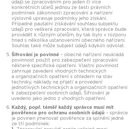
údajů se zpracováním pro jeden či více
konkrétních účelů jednou ze šesti právních
podmínek zákonnosti zpracování a nařízení
výslovně upravuje podmínky jeho získání.
Případné paušální získávání souhlasu subjektu
údajů pro veškerá zpracování, která správce bude
provádět k různým účelům, by tak bylo v rozporu
hned s několika ustanoveními obecného nařízení.
Souhlas také může subjekt údajů kdykoli odvolat.
Šifrování je povinné
– obecné nařízení neukládá
povinnost použít pro zabezpečení zpracování
některé specifické opatření. Vlastní povinnost
zahrnuje zavedení vhodných technických
a organizačních opatření s ohledem na stav
techniky, náklady na přijetí a provedení
jednotlivých technických a organizačních opatření
k zabezpečení osobních údajů. Šifrování je
uvedeno jako jedno z vhodných opatření.
Každý, popř. téměř každý správce musí mít
pověřence pro ochranu osobních údajů
– správce
je povinen jmenovat pověřence za splnění jedné
ze tří podmínek: