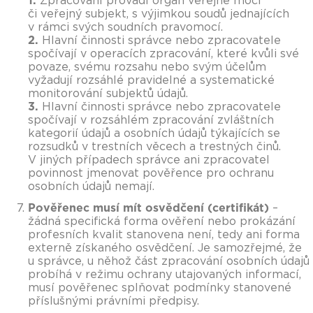
1.
Zpracování provádí orgán veřejné moci
či veřejný subjekt, s výjimkou soudů jednajících
v rámci svých soudních pravomocí.
2.
Hlavní činnosti správce nebo zpracovatele
spočívají v operacích zpracování, které kvůli své
povaze, svému rozsahu nebo svým účelům
vyžadují rozsáhlé pravidelné a systematické
monitorování subjektů údajů.
3.
Hlavní činnosti správce nebo zpracovatele
spočívají v rozsáhlém zpracování zvláštních
kategorií údajů a osobních údajů týkajících se
rozsudků v trestních věcech a trestných činů.
V jiných případech správce ani zpracovatel
povinnost jmenovat pověřence pro ochranu
osobních údajů nemají.
Pověřenec musí mít osvědčení (certifikát)
–
žádná specifická forma ověření nebo prokázání
profesních kvalit stanovena není, tedy ani forma
externě získaného osvědčení. Je samozřejmé, že
u správce, u něhož část zpracování osobních údajů
probíhá v režimu ochrany utajovaných informací,
musí pověřenec splňovat podmínky stanovené
příslušnými právními předpisy.