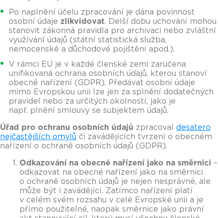
Po naplnění účelu zpracování je dána povinnost
osobní údaje
zlikvidovat
. Delší dobu uchování mohou
stanovit zákonná pravidla pro archivaci nebo zvláštní
využívání údajů (státní statistická služba,
nemocenské a důchodové pojištění apod.).
V rámci EU je v každé členské zemi zaručena
unifikovaná ochrana osobních údajů, kterou stanoví
obecné nařízení (GDPR). Předávat osobní údaje
mimo Evropskou unii lze jen za splnění dodatečných
pravidel nebo za určitých okolností, jako je
např. plnění smlouvy se subjektem údajů.
Úřad pro ochranu osobních údajů
zpracoval
desatero
nejčastějších omylů
či zavádějících tvrzení o obecném
nařízení o ochraně osobních údajů (GDPR).
Odkazování na obecné nařízení jako na směrnici
–
odkazovat na obecné nařízení jako na směrnici
o ochraně osobních údajů je nejen nesprávné, ale
může být i zavádějící. Zatímco nařízení platí
v celém svém rozsahu v celé Evropské unii a je
přímo použitelné, naopak směrnice jako právní