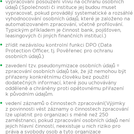
vypracování posouzení vlivu na ochranu osobních
údajů (Společnosti či instituce jej budou muset
vypracovat, pokud provádějí systematické a rozsáhlé
vyhodnocování osobních údajů, které je založeno na
automatizovaném zpracování, včetně profilování.
Typickým příkladem je činnost bank, pojišťoven,
leasingových či jiných finančních institucí.)
zřídit nezávislou kontrolní funkci DPO (Data
Protection Officer, tj. Pověřenec pro ochranu
osobních údajů.)
zavedení tzv. pseudonymizace osobních údajů =
zpracování osobních údajů tak, že již nemohou být
přiřazeny konkrétnímu člověku bez použití
dodatečných informací, které jsou uchovávány
odděleně a chráněny proti opětovnému přiřazení
k původním údajům.
vedení záznamů o činnostech zpracování(Výjimky
z povinnosti vést záznamy o činnostech zpracování
lze uplatnit pro organizaci s méně než 250
zaměstnanci, pokud zpracování osobních údajů není
jejich hlavní činností, neexistuje u nich riziko pro
práva a svobody osob a tyto organizace