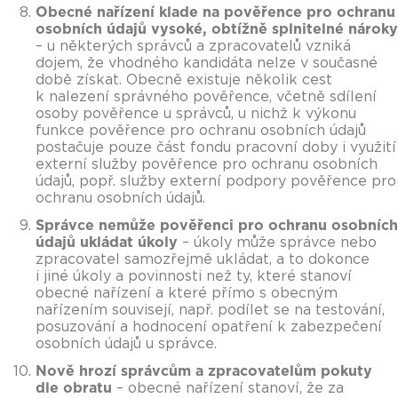
Obecné nařízení klade na pověřence pro ochranu
osobních údajů vysoké, obtížně splnitelné nároky
– u některých správců a zpracovatelů vzniká
dojem, že vhodného kandidáta nelze v současné
době získat. Obecně existuje několik cest
k nalezení správného pověřence, včetně sdílení
osoby pověřence u správců, u nichž k výkonu
funkce pověřence pro ochranu osobních údajů
postačuje pouze část fondu pracovní doby i využití
externí služby pověřence pro ochranu osobních
údajů, popř. služby externí podpory pověřence pro
ochranu osobních údajů.
Správce nemůže pověřenci pro ochranu osobních
údajů ukládat úkoly
– úkoly může správce nebo
zpracovatel samozřejmě ukládat, a to dokonce
i jiné úkoly a povinnosti než ty, které stanoví
obecné nařízení a které přímo s obecným
nařízením souvisejí, např. podílet se na testování,
posuzování a hodnocení opatření k zabezpečení
osobních údajů u správce.
Nově hrozí správcům a zpracovatelům pokuty
dle obratu
– obecné nařízení stanoví, že za