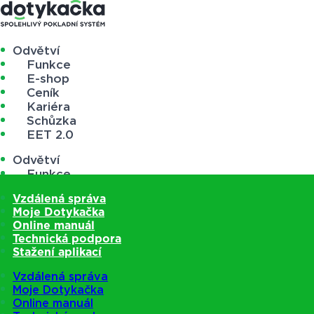
Odvětví
Funkce
E-shop
Ceník
Kariéra
Schůzka
EET 2.0
Odvětví
Funkce
E-shop
Vzdálená správa
Ceník
Moje Dotykačka
Kariéra
Online manuál
Schůzka
Technická podpora
EET 2.0
Stažení aplikací
Vzdálená správa
Moje Dotykačka
Online manuál