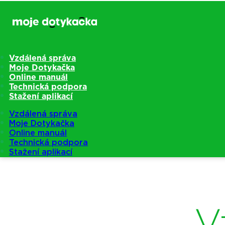
Vzdálená správa
Moje Dotykačka
Online manuál
Technická podpora
Stažení aplikací
Vzdálená správa
Moje Dotykačka
Online manuál
Technická podpora
Stažení aplikací
V