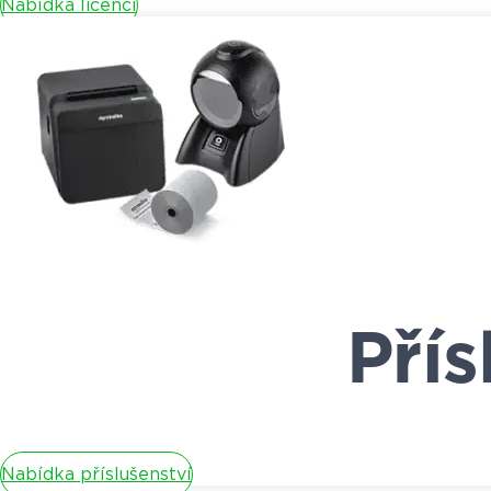
Nabídka licencí
Přís
Nabídka příslušenství