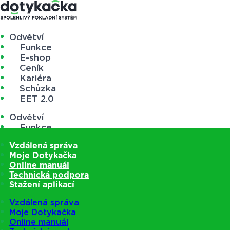
Odvětví
Funkce
E-shop
Ceník
Kariéra
Schůzka
EET 2.0
Odvětví
Funkce
E-shop
Vzdálená správa
Ceník
Moje Dotykačka
Kariéra
Online manuál
Schůzka
Technická podpora
EET 2.0
Stažení aplikací
Vzdálená správa
Moje Dotykačka
Online manuál