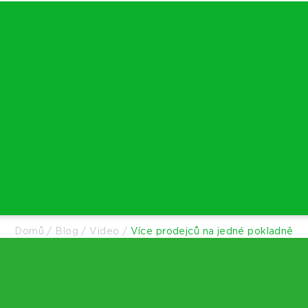
Domů
/
Blog
/
Video
/
Více prodejců na jedné pokladně