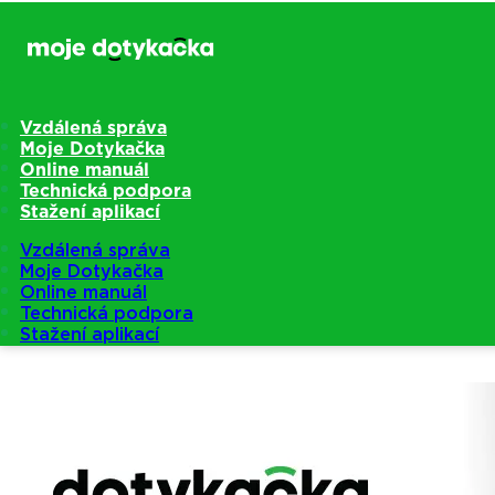
Vzdálená správa
Moje Dotykačka
Online manuál
Technická podpora
Stažení aplikací
Vzdálená správa
Moje Dotykačka
Online manuál
Technická podpora
Stažení aplikací