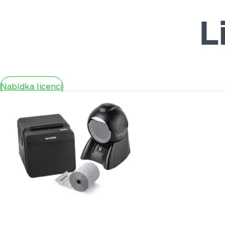
L
Nabídka licencí