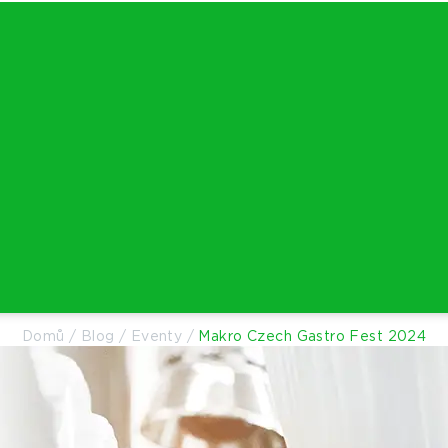
Domů
/
Blog
/
Eventy
/
Makro Czech Gastro Fest 2024