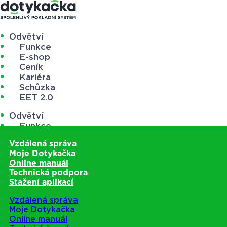
Odvětví
Funkce
E-shop
Ceník
Kariéra
Schůzka
EET 2.0
Odvětví
Funkce
E-shop
Vzdálená správa
Ceník
Moje Dotykačka
Kariéra
Online manuál
Schůzka
Technická podpora
EET 2.0
Stažení aplikací
Vzdálená správa
Moje Dotykačka
Online manuál