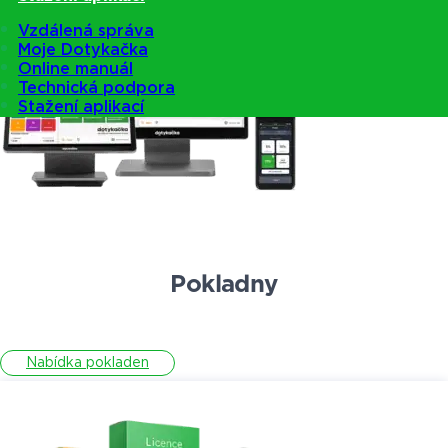
Vzdálená správa
Moje Dotykačka
Online manuál
Technická podpora
Stažení aplikací
Pokladny
Nabídka pokladen