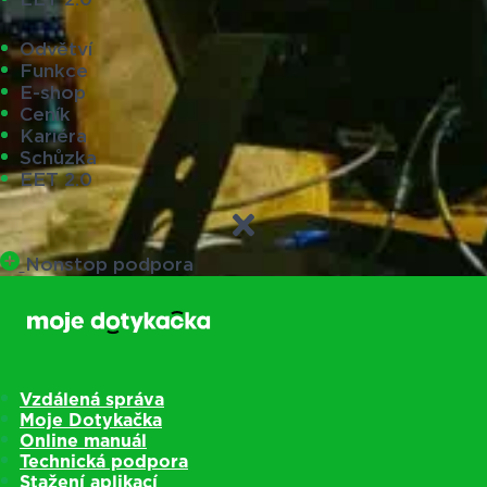
Odvětví
Funkce
E-shop
Ceník
Kariéra
Schůzka
EET 2.0
Nonstop podpora
Vzdálená správa
Moje Dotykačka
Online manuál
Technická podpora
Stažení aplikací