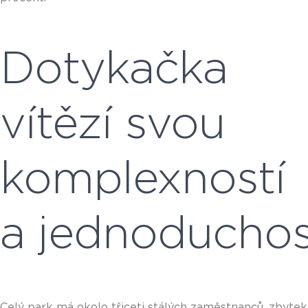
Dotykačka
vítězí svou
komplexností
a jednoduchos
Celý park má okolo třiceti stálých zaměstnanců, zbytek