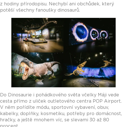
z hodiny přírodopisu. Nechybí ani obchůdek, který
potěší všechny fanoušky dinosaurů.
Do Dinosaurie i pohádkového světa včelky Máji vede
cesta přímo z uliček outletového centra POP Airport.
V něm pořídíte módu, sportovní vybavení, obuv,
kabelky, doplňky, kosmetiku, potřeby pro domácnost,
hračky, a ještě mnohem víc, se slevami 30 až 80
procent.