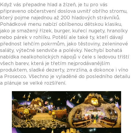
Když vás přepadne hlad a žízeň, je tu pro vás
připraveno občerstvení doslova uvnitř obřího stromu,
který pojme najednou až 200 hladových strávníků.
Pohádkové menu nabízí oblíbenou dětskou klasiku,
jako je smažený řízek, burger, kuřecí nugety, hranolky
nebo párek v rohlíku. Potěší ale také ty, kteří dávají
přednost lehčím pokrmům, jako těstoviny, zeleninové
saláty, výtečné sendviče a polévky. Nechybí bohatá
nabídka nealkoholických nápojů v čele s ledovou tříští
všech barev, která je třetím nejprodávanějším
produktem, sladké dezerty, zmrzlina, a dokonce i víno
a Prosecco. Všechno je vyladěné do posledního detailu
a plánuje se velké rozšíření.