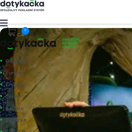
Cart
Odvětví
Funkce
E-shop
Ceník
Kariéra
Schůzka
EET 2.0