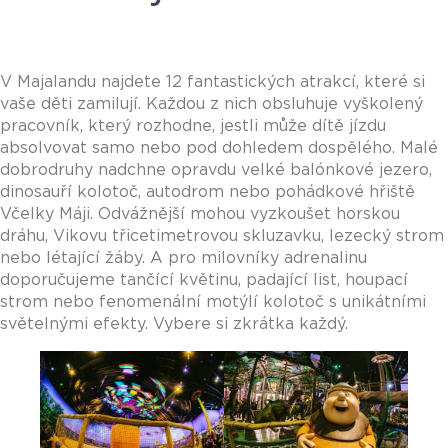
V Majalandu najdete 12 fantastických atrakcí, které si
vaše děti zamilují. Každou z nich obsluhuje vyškolený
pracovník, který rozhodne, jestli může dítě jízdu
absolvovat samo nebo pod dohledem dospělého. Malé
dobrodruhy nadchne opravdu velké balónkové jezero,
dinosauří kolotoč, autodrom nebo pohádkové hřiště
Včelky Máji. Odvážnější mohou vyzkoušet horskou
dráhu, Vikovu třicetimetrovou skluzavku, lezecký strom
nebo létající žáby. A pro milovníky adrenalinu
doporučujeme tančící květinu, padající list, houpací
strom nebo fenomenální motýlí kolotoč s unikátními
světelnými efekty. Vybere si zkrátka každý.