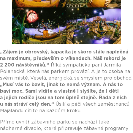
„Zájem je obrovský, kapacita je skoro stále naplněná
na maximum, především o víkendech. Náš rekord je
2 200 návštěvníků.“
Říká sympatická paní Jarmila
Polanecká, která nás parkem provází. A je to osoba na
svém místě. Veselá, energická, se smyslem pro obchod.
„Musí vás to bavit, jinak to nemá význam. A nás to
baví moc. Sami vidíte a vlastně i slyšíte, že i děti
a jejich rodiče jsou na tom úplně stejně. Řada z nich
u nás stráví celý den.“
Úsilí a péči všech zaměstnanců
Majalandu cítíte na každém kroku.
Přímo uvnitř zábavního parku se nachází také
nádherné divadlo, které připravuje zábavné programy