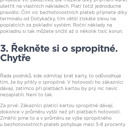
ušetřit na vlastních nákladech. Platí totiž jednoduché
pravidlo: Čím víc bezhotovostních plateb přijmete díky
terminálu od Dotykačky, tím větší získáte slevu na
poplatcích za pokladní systém. Roční náklady na
pokladnu si tak můžete snížit až o několik tisíc korun.
3. Řekněte si o spropitné.
Chytře
Řada podniků, kde odmítají brát karty, to odůvodňuje
tím, že by přišly o spropitné. V hotovosti ho zákazníci
dávají, zatímco při platbách kartou by prý nic navíc
nezaplatili. Není to tak.
Za prvé: Zákazníci platící kartou spropitné dávají,
dokonce v průměru vyšší než při platbách hotovostí.
Změřili jsme to a v průměru se výše spropitného
u bezhotovostních plateb pohybuje mezi 5-8 procenty