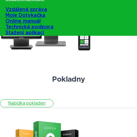
Vzdálená správa
Moje Dotykačka
Online manuál
Technická podpora
Stažení aplikací
Pokladny
Nabídka pokladen