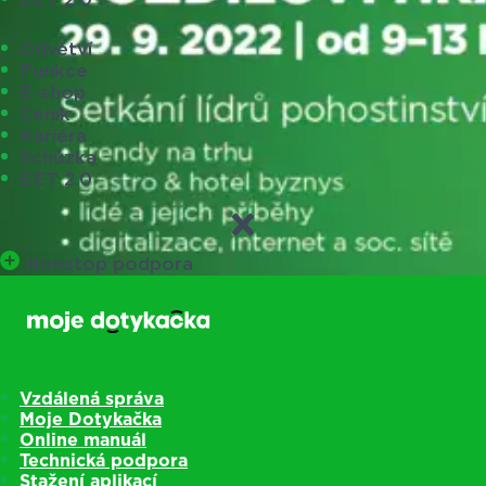
Odvětví
Funkce
E-shop
Ceník
Kariéra
Schůzka
EET 2.0
Nonstop podpora
Vzdálená správa
Moje Dotykačka
Online manuál
Technická podpora
Stažení aplikací