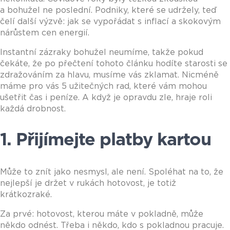
a bohužel ne poslední. Podniky, které se udržely, teď
čelí další výzvě: jak se vypořádat s inflací a skokovým
nárůstem cen energií.
Instantní zázraky bohužel neumíme, takže pokud
čekáte, že po přečtení tohoto článku hodíte starosti se
zdražováním za hlavu, musíme vás zklamat. Nicméně
máme pro vás 5 užitečných rad, které vám mohou
ušetřit čas i peníze. A když je opravdu zle, hraje roli
každá drobnost.
1. Přijímejte platby kartou
Může to znít jako nesmysl, ale není. Spoléhat na to, že
nejlepší je držet v rukách hotovost, je totiž
krátkozraké.
Za prvé: hotovost, kterou máte v pokladně, může
někdo odnést. Třeba i někdo, kdo s pokladnou pracuje.