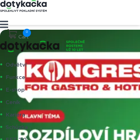
Cart
Odvětví
Funkce
E-shop
Ceník
Kariéra
Schůzka
EET 2.0