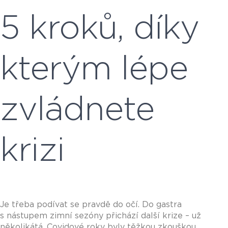
5 kroků, díky
kterým lépe
zvládnete
krizi
Je třeba podívat se pravdě do očí. Do gastra
s nástupem zimní sezóny přichází další krize – už
několikátá. Covidové roky byly těžkou zkouškou