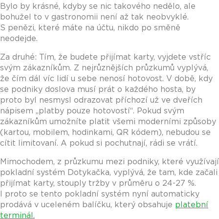
Bylo by krásné, kdyby se nic takového nedělo, ale
bohužel to v gastronomii není až tak neobvyklé.
S penězi, které máte na účtu, nikdo po směně
neodejde.
Za druhé: Tím, že budete přijímat karty, vyjdete vstříc
svým zákazníkům. Z nejrůznějších průzkumů vyplývá,
že čím dál víc lidí u sebe nenosí hotovost. V době, kdy
se podniky doslova musí prát o každého hosta, by
proto byl nesmysl odrazovat příchozí už ve dveřích
nápisem „platby pouze hotovostí“. Pokud svým
zákazníkům umožníte platit všemi moderními způsoby
(kartou, mobilem, hodinkami, QR kódem), nebudou se
cítit limitovaní. A pokud si pochutnají, rádi se vrátí.
Mimochodem, z průzkumu mezi podniky, které využívají
pokladní systém Dotykačka, vyplývá, že tam, kde začali
přijímat karty, stouply tržby v průměru o 24-27 %.
I proto se tento pokladní systém nyní automaticky
prodává v uceleném balíčku, který obsahuje
platební
terminál.