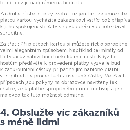
tržeb, což je nadprůměrná hodnota.
Za druhé: Čistě logicky vzato – už jen tím, že umožníte
platbu kartou, vycházíte zákazníkovi vstříc, což přispívá
k jeho spokojenosti. A ta se pak odráží v ochotě dávat
spropitné.
Za třetí: Při platbách kartou si můžete říct o spropitné
velmi elegantním způsobem. Například terminály od
Dotykačky nabízí hned několik možností. Když ho
hostům předáváte k provedení platby, vyzve je buď
k zaokrouhlení částky, případně jim nabídne platbu
spropitného v procentech z uvedené částky. Ve všech
případech jsou pokyny na obrazovce navrženy tak
chytře, že k platbě spropitného přímo motivují a jen
málokdo tak tuto možnost odmítne.
4.
Obslužte víc zákazníků
s méně lidmi