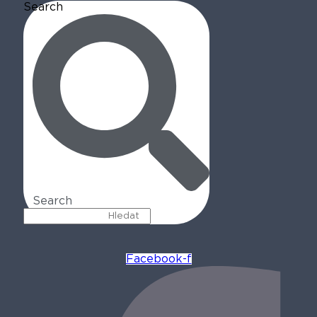
Search
Search
Facebook-f