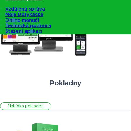
Vzdálená správa
Moje Dotykačka
Online manuál
Technická podpora
Stažení aplikací
Pokladny
Nabídka pokladen