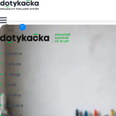
Cart
Odvětví
Funkce
E-shop
Ceník
Kariéra
Schůzka
EET 2.0