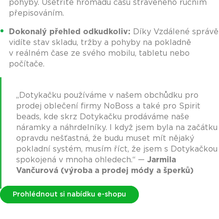
pohyby. Ušetříte hromadu času stráveného ručním
přepisováním.
Dokonalý přehled odkudkoliv:
Díky Vzdálené správě
vidíte stav skladu, tržby a pohyby na pokladně
v reálném čase ze svého mobilu, tabletu nebo
počítače.
„Dotykačku používáme v našem obchůdku pro
prodej oblečení firmy NoBoss a také pro Spirit
beads, kde skrz Dotykačku prodáváme naše
náramky a náhrdelníky. I když jsem byla na začátku
opravdu nešťastná, že budu muset mít nějaký
pokladní systém, musím říct, že jsem s Dotykačkou
spokojená v mnoha ohledech.“ —
Jarmila
Vančurová
(výroba a prodej módy a šperků)
Prohlédnout si nabídku e-shopu