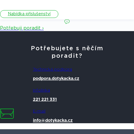
Nabídka příslušenství
Potřebuji poradit ›
Potřebujete s něčím
poradit?
Technická podpora
podpora.dotykacka.cz
Infolinka
221 221 331
E-mail
info@dotykacka.cz