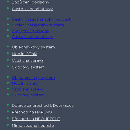
Zapůjčení pokladny
Často kladené otázky
Český gastronomický podcast​
Školení pokladního systému
Zapůjčení pokladny
Často kladené otázky
Objednávkový systém
Mobilní číšník
Vzdálená správa
Skladový systém
Objednávkový systém
Mobilní číšník
Vzdálená správa
Skladový systém
Dotace za přechod k Dotykačce
Přechod na NAPLNO
Přechod na NEOMEZENĚ
Mimo sezónu neplaťte