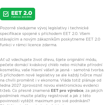
Pozorně sledujeme vývoj legislativy i technické
specifikace spojené s příchodem EET 2.0. Všem
stávajícím a novým zákazníkům poskytneme EET 2.0
funkci v rámci licence zdarma.
Ať už vdechujete život dřevu, šijete originální módu,
pečete domácí kváskový chléb nebo mícháte přírodní
kosmetiku, vaše hlavní vášeň je jasná – samotná tvorba.
S příchodem nové legislativy se ale každý tvůrce musí
na chvíli proměnit i v ekonoma. Vláda totiž plánuje od
ledna 2027 zprovoznit novou elektronickou evidenci
tržeb. Co přesně znamená
EET pro výrobce
, za jakých
podmínek musíte platby registrovat a jak z této
povinnosti vytěžit maximum pro své podnikání?