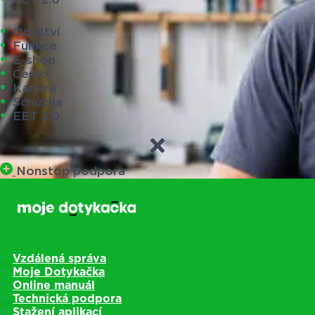
Odvětví
Funkce
E-shop
Ceník
Kariéra
Schůzka
EET 2.0
Nonstop podpora
Vzdálená správa
Moje Dotykačka
Online manuál
Technická podpora
Stažení aplikací