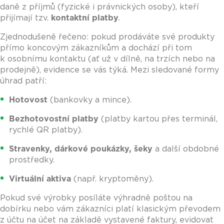
daně z příjmů (fyzické i právnických osoby), kteří
přijímají tzv.
kontaktní platby
.
Zjednodušeně řečeno: pokud prodáváte své produkty
přímo koncovým zákazníkům a dochází při tom
k osobnímu kontaktu (ať už v dílně, na trzích nebo na
prodejně), evidence se vás týká. Mezi sledované formy
úhrad patří:
Hotovost
(bankovky a mince).
Bezhotovostní platby
(platby kartou přes terminál,
rychlé QR platby).
Stravenky, dárkové poukázky, šeky
a další obdobné
prostředky.
Virtuální aktiva
(např. kryptoměny).
Pokud své výrobky posíláte výhradně poštou na
dobírku nebo vám zákazníci platí klasickým převodem
z účtu na účet na základě vystavené faktury, evidovat