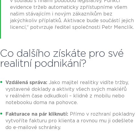
v souladu s finální podobou legislativy. Funkci
evidence tržeb automaticky zpřístupníme všem
našim stávajícím i novým zákazníkům bez
jakýchkoliv příplatků. Aktivace bude součástí jejich
licencí,“ potvrzuje ředitel společnosti Petr Menclík.
Co dalšího získáte pro své
realitní podnikání?
Vzdálená správa:
Jako majitel realitky vidíte tržby,
vystavené doklady a aktivity všech svých makléřů
v reálném čase odkudkoli – klidně z mobilu nebo
notebooku doma na pohovce.
Fakturace na pár kliknutí:
Přímo v rozhraní pokladny
vytvoříte fakturu pro klienta a rovnou mu ji odešlete
do e-mailové schránky.