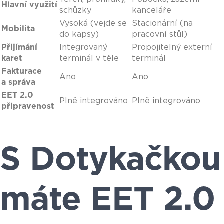
Hlavní využití
schůzky
kanceláře
Vysoká (vejde se
Stacionární (na
Mobilita
do kapsy)
pracovní stůl)
Přijímání
Integrovaný
Propojitelný externí
karet
terminál v těle
terminál
Fakturace
Ano
Ano
a správa
EET 2.0
Plně integrováno
Plně integrováno
připravenost
S Dotykačkou
máte EET 2.0