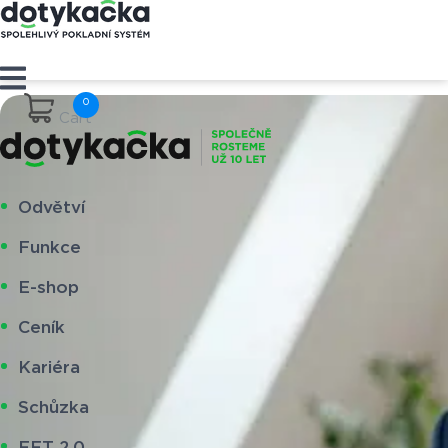
Cart
Odvětví
Funkce
E-shop
Ceník
Kariéra
Schůzka
EET 2.0