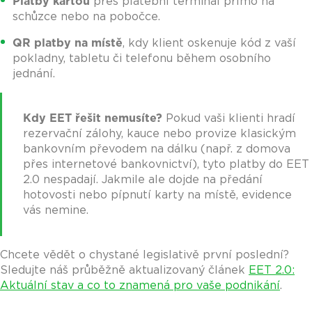
Platby kartou
přes platební terminál přímo na
schůzce nebo na pobočce.
QR platby na místě
, kdy klient oskenuje kód z vaší
pokladny, tabletu či telefonu během osobního
jednání.
Kdy EET řešit nemusíte?
Pokud vaši klienti hradí
rezervační zálohy, kauce nebo provize klasickým
bankovním převodem na dálku (např. z domova
přes internetové bankovnictví), tyto platby do EET
2.0 nespadají. Jakmile ale dojde na předání
hotovosti nebo pípnutí karty na místě, evidence
vás nemine.
Chcete vědět o chystané legislativě první poslední?
Sledujte náš průběžně aktualizovaný článek
EET 2.0:
Aktuální stav a co to znamená pro vaše podnikání
.