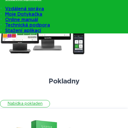
Vzdálená správa
Moje Dotykačka
Online manuál
Technická podpora
Stažení aplikací
Pokladny
Nabídka pokladen