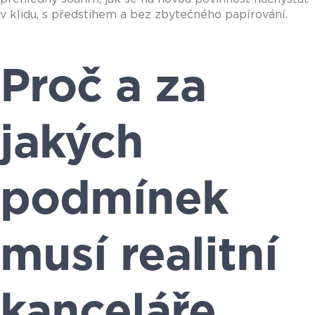
v klidu, s předstihem a bez zbytečného papírování.
Proč a za
jakých
podmínek
musí realitní
kanceláře