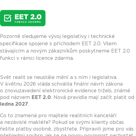
Pozorně sledujeme vývoj legislativy i technické
specifikace spojené s příchodem EET 2.0. Všem
stávajícím a novým zákazníkům poskytneme EET 2.0
funkci v rámci licence zdarma.
Svět realit se neustále mění a s ním i legislativa.
V květnu 2026 vláda schválila finální návrh zákona
o znovuzavedení elektronické evidence tržeb, známé
pod názvem
EET 2.0
. Nová pravidla mají začít platit od
ledna 2027
.
Co to znamená pro majitele realitních kanceláří
a nezávislé makléře? Pokud se svými klienty občas
řešíte platby osobně, zbystřete. Připravili jsme pro vás
přehledný souhrn, jak se na novou povinnost nachystat