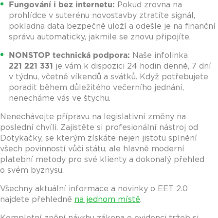
Fungování i bez internetu:
Pokud zrovna na
prohlídce v suterénu novostavby ztratíte signál,
pokladna data bezpečně uloží a odešle je na finanční
správu automaticky, jakmile se znovu připojíte.
NONSTOP technická podpora:
Naše infolinka
221 221 331
je vám k dispozici 24 hodin denně, 7 dní
v týdnu, včetně víkendů a svátků. Když potřebujete
poradit během důležitého večerního jednání,
nenecháme vás ve štychu.
Nenechávejte přípravu na legislativní změny na
poslední chvíli. Zajistěte si profesionální nástroj od
Dotykačky, se kterým získáte nejen jistotu splnění
všech povinností vůči státu, ale hlavně moderní
platební metody pro své klienty a dokonalý přehled
o svém byznysu.
Všechny aktuální informace a novinky o EET 2.0
najdete přehledně
na jednom místě
.
Kompletní znění návrhu zákona o evidenci tržeb si