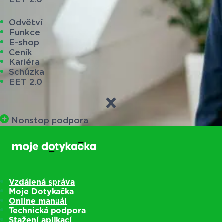
Odvětví
Funkce
E-shop
Ceník
Kariéra
Schůzka
EET 2.0
Nonstop podpora
Vzdálená správa
Moje Dotykačka
Online manuál
Technická podpora
Stažení aplikací