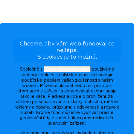
Chceme, aby vám web fungoval co
nejlépe.
S cookies je to možné.
našimi {{count}} partnery
Společně s
používáme
soubory cookies a další sledovací technologie
sloužící ke zlepšení vašich zkušeností s naším
webem. Můžeme ukládat nebo mít přístup k
informacím v zařízení a zpracovávat osobní údaje,
jako je vaše IP adresa a údaje o prohlížení, za
účelem personalizované reklamy a obsahu, měření
reklamy a obsahu, průzkumu sledovanosti a rozvoje
služeb. Kromě toho můžeme využívat přesné
geolokační údaje a identifikaci prostřednictvím
skenování zařízení.
Upozorňujeme, že váš souhlas bude platný pro