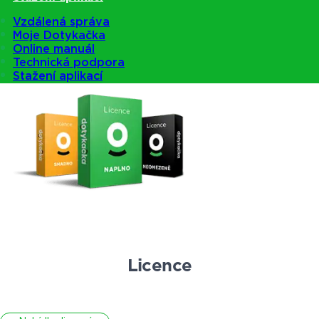
Vzdálená správa
Moje Dotykačka
Online manuál
Nabídka pokladen
Technická podpora
Stažení aplikací
Licence