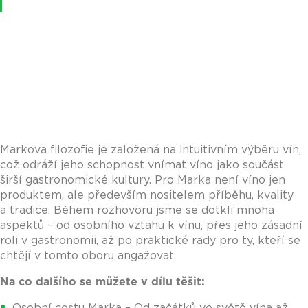
Markova filozofie je založená na intuitivním výběru vín,
což odráží jeho schopnost vnímat víno jako součást
širší gastronomické kultury. Pro Marka není víno jen
produktem, ale především nositelem příběhu, kvality
a tradice. Během rozhovoru jsme se dotkli mnoha
aspektů – od osobního vztahu k vínu, přes jeho zásadní
roli v gastronomii, až po praktické rady pro ty, kteří se
chtějí v tomto oboru angažovat.
Na co dalšího se můžete v dílu těšit:
Osobní cestu Marka – Od začátků ve světě vína až