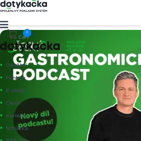
Cart
Odvětví
Funkce
E-shop
Ceník
Kariéra
Schůzka
EET 2.0