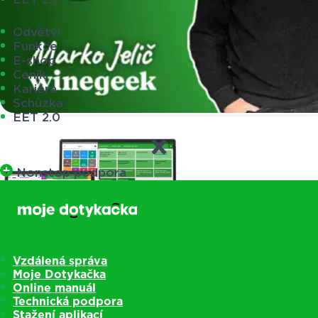
Odvětví
Funkce
E-shop
Ceník
Kariéra
Schůzka
EET 2.0
Nonstop podpora
Vzdálená správa
Moje Dotykačka
Online manuál
Technická podpora
Pokladny
Stažení aplikací