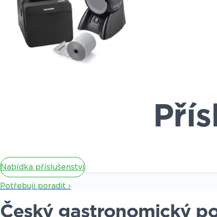
Přís
Nabídka příslušenství
Potřebuji poradit ›
Český gastronomický po