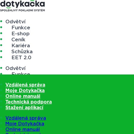
Odvětví
Funkce
E-shop
Ceník
Kariéra
Schůzka
EET 2.0
Odvětví
Funkce
E-shop
Vzdálená správa
Ceník
Moje Dotykačka
Kariéra
Online manuál
Schůzka
Technická podpora
EET 2.0
Stažení aplikací
Vzdálená správa
Moje Dotykačka
Online manuál