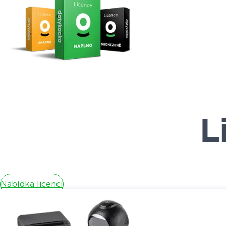
L
Nabídka licencí