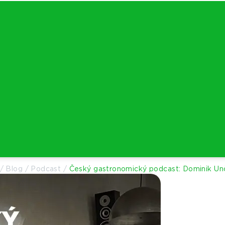
/
Blog
/
Podcast
/
Český gastronomický podcast: Dominik Un