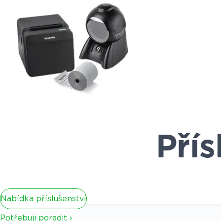
Přís
Nabídka příslušenství
Potřebuji poradit ›