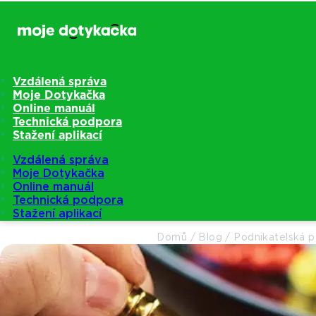
Vzdálená správa
Moje Dotykačka
Online manuál
Technická podpora
Stažení aplikací
Vzdálená správa
Moje Dotykačka
Online manuál
Technická podpora
Stažení aplikací
Domů
/
Blog
/
Podnikatelská 