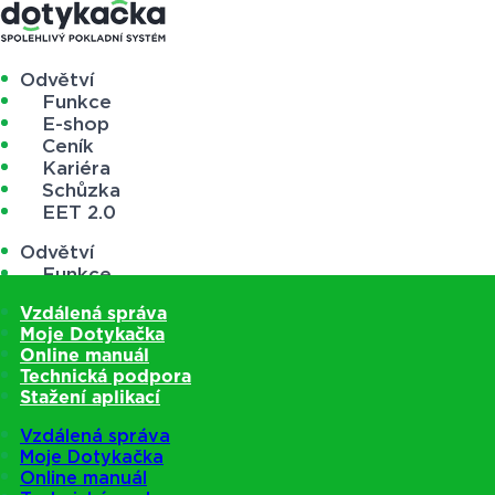
Odvětví
Funkce
E-shop
Ceník
Kariéra
Schůzka
EET 2.0
Odvětví
Funkce
E-shop
Vzdálená správa
Ceník
Moje Dotykačka
Kariéra
Online manuál
Schůzka
Technická podpora
EET 2.0
Stažení aplikací
Vzdálená správa
Moje Dotykačka
Online manuál