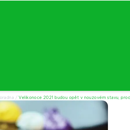
poradna
/
Velikonoce 2021 budou opět v nouzovém stavu, prod