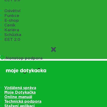
Odvětví
Funkce
E-shop
Ceník
Kariéra
Schůzka
EET 2.0
Nonstop podpora
Vzdálená správa
Moje Dotykačka
Online manuál
Technická podpora
Stažení aplikací