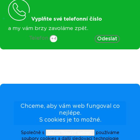
Vyplňte své telefonní číslo
a my vám brzy zavoláme zpět.
Telefon
Odeslat
Chceme, aby vám web fungoval co
nejlépe.
S cookies je to možné.
našimi {{count}} partnery
Společně s
používáme
soubory cookies a další sledovací technologie