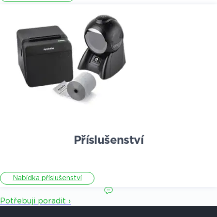
Příslušenství
Nabídka příslušenství
Potřebuji poradit ›