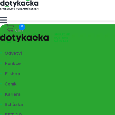
Cart
Odvětví
Funkce
E-shop
Ceník
Kariéra
Schůzka
EET 2.0