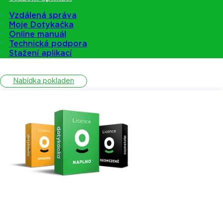
Vzdálená správa
Moje Dotykačka
Online manuál
Pokladny
Technická podpora
Stažení aplikací
Nabídka pokladen