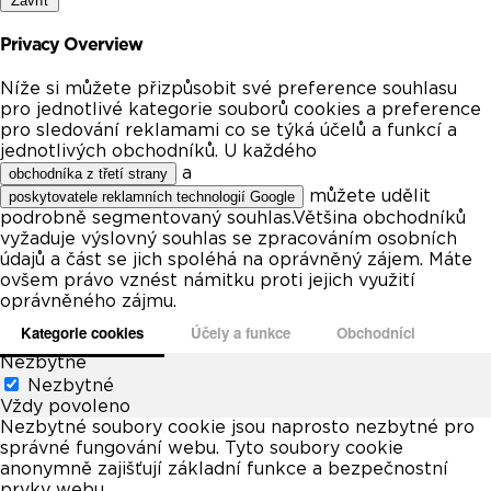
Zavřít
Privacy Overview
Níže si můžete přizpůsobit své preference souhlasu
pro jednotlivé kategorie souborů cookies a preference
pro sledování reklamami co se týká účelů a funkcí a
jednotlivých obchodníků. U každého
a
obchodníka z třetí strany
můžete udělit
poskytovatele reklamních technologií Google
podrobně segmentovaný souhlas.Většina obchodníků
vyžaduje výslovný souhlas se zpracováním osobních
údajů a část se jich spoléhá na oprávněný zájem. Máte
ovšem právo vznést námitku proti jejich využití
oprávněného zájmu.
Kategorie cookies
Účely a funkce
Obchodníci
Nezbytné
Nezbytné
Vždy povoleno
Nezbytné soubory cookie jsou naprosto nezbytné pro
správné fungování webu. Tyto soubory cookie
anonymně zajišťují základní funkce a bezpečnostní
prvky webu.