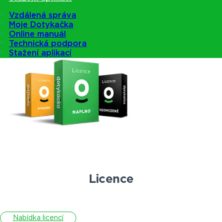
Vzdálená správa
Moje Dotykačka
Nabídka pokladen
Online manuál
Technická podpora
Stažení aplikací
Licence
Nabídka licencí