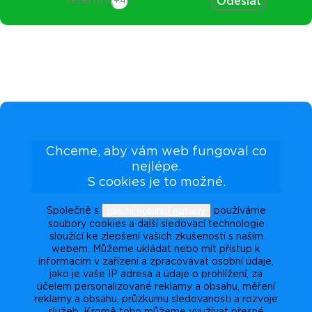
Odeslat
Chceme, aby vám web fungoval co
nejlépe.
S cookies je to možné.
našimi {{count}} partnery
Společně s
používáme
soubory cookies a další sledovací technologie
sloužící ke zlepšení vašich zkušeností s naším
webem. Můžeme ukládat nebo mít přístup k
informacím v zařízení a zpracovávat osobní údaje,
jako je vaše IP adresa a údaje o prohlížení, za
účelem personalizované reklamy a obsahu, měření
reklamy a obsahu, průzkumu sledovanosti a rozvoje
služeb. Kromě toho můžeme využívat přesné