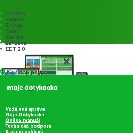
Odvětví
Funkce
E-shop
Ceník
Kariéra
Schůzka
EET 2.0
Nonstop podpora
Vzdálená správa
Moje Dotykačka
Online manuál
Technická podpora
Pokladny
Stažení aplikací