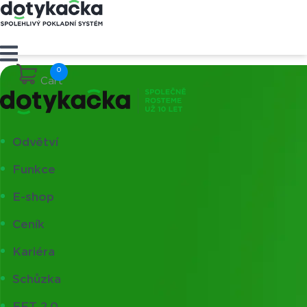
Cart
Odvětví
Funkce
E-shop
Ceník
Kariéra
Schůzka
EET 2.0