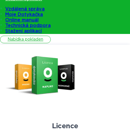
Vzdálená správa
Moje Dotykačka
Pokladny
Online manuál
Technická podpora
Stažení aplikací
Nabídka pokladen
Licence