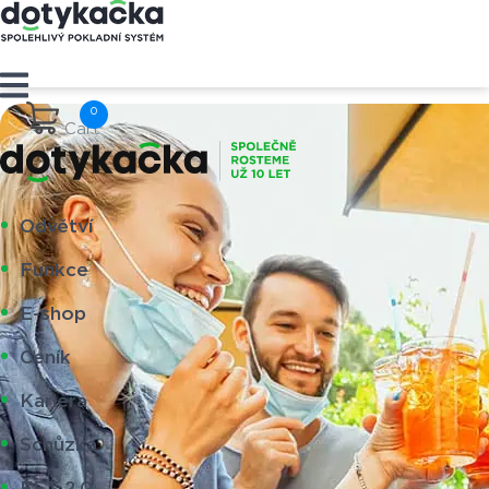
Cart
Odvětví
Funkce
E-shop
Ceník
Kariéra
Schůzka
EET 2.0