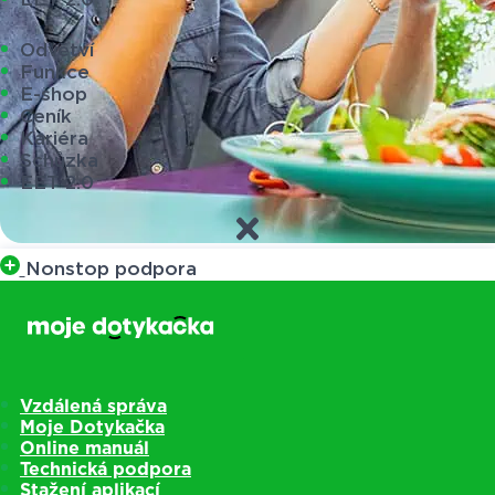
Odvětví
Funkce
E-shop
Ceník
Kariéra
Schůzka
EET 2.0
Nonstop podpora
Vzdálená správa
Moje Dotykačka
Online manuál
Technická podpora
Stažení aplikací