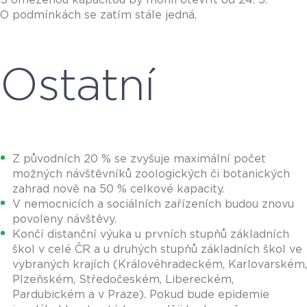
S omezenou kapacitou by mohli otevřít od 24. 5.
O podmínkách se zatím stále jedná.
Ostatní
Z původních 20 % se zvyšuje maximální počet
možných návštěvníků zoologických či botanických
zahrad nově na 50 % celkové kapacity.
V nemocnicích a sociálních zařízeních budou znovu
povoleny návštěvy.
Končí distanční výuka u prvních stupňů základních
škol v celé ČR a u druhých stupňů základních škol ve
vybraných krajích (Královéhradeckém, Karlovarském,
Plzeňském, Středočeském, Libereckém,
Pardubickém a v Praze). Pokud bude epidemie