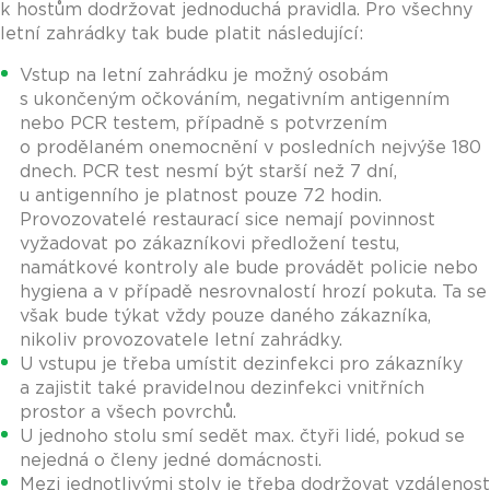
k hostům dodržovat jednoduchá pravidla. Pro všechny
letní zahrádky tak bude platit následující:
Vstup na letní zahrádku je možný osobám
s ukončeným očkováním, negativním antigenním
nebo PCR testem, případně s potvrzením
o prodělaném onemocnění v posledních nejvýše 180
dnech. PCR test nesmí být starší než 7 dní,
u antigenního je platnost pouze 72 hodin.
Provozovatelé restaurací sice nemají povinnost
vyžadovat po zákazníkovi předložení testu,
namátkové kontroly ale bude provádět policie nebo
hygiena a v případě nesrovnalostí hrozí pokuta. Ta se
však bude týkat vždy pouze daného zákazníka,
nikoliv provozovatele letní zahrádky.
U vstupu je třeba umístit dezinfekci pro zákazníky
a zajistit také pravidelnou dezinfekci vnitřních
prostor a všech povrchů.
U jednoho stolu smí sedět max. čtyři lidé, pokud se
nejedná o členy jedné domácnosti.
Mezi jednotlivými stoly je třeba dodržovat vzdálenost