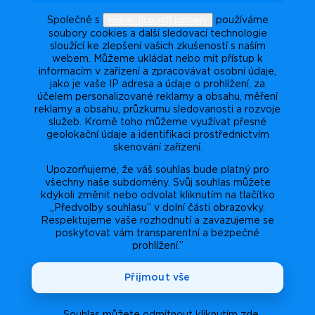
našimi {{count}} partnery
Společně s
používáme
soubory cookies a další sledovací technologie
sloužící ke zlepšení vašich zkušeností s naším
webem. Můžeme ukládat nebo mít přístup k
informacím v zařízení a zpracovávat osobní údaje,
jako je vaše IP adresa a údaje o prohlížení, za
účelem personalizované reklamy a obsahu, měření
reklamy a obsahu, průzkumu sledovanosti a rozvoje
služeb. Kromě toho můžeme využívat přesné
geolokační údaje a identifikaci prostřednictvím
skenování zařízení.
Upozorňujeme, že váš souhlas bude platný pro
všechny naše subdomény. Svůj souhlas můžete
kdykoli změnit nebo odvolat kliknutím na tlačítko
„Předvolby souhlasu” v dolní části obrazovky.
Respektujeme vaše rozhodnutí a zavazujeme se
poskytovat vám transparentní a bezpečné
prohlížení.”
Přijmout vše
Souhlas můžete odmítnout kliknutím zde