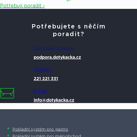
Potřebuji poradit ›
Potřebujete s něčím
poradit?
Technická podpora
podpora.dotykacka.cz
Infolinka
221 221 331
E-mail
info@dotykacka.cz
Pokladní systém pro gastro
Pokladní systém pro maloobchod