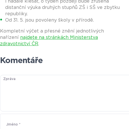
i nadále klesat, o týden později bude zrušena
distanční výuka druhých stupňů ZŠ i SŠ ve zbytku
republiky.
Od 31. 5. jsou povoleny školy v přírodě.
Kompletní výčet a přesné znění jednotlivých
nařízení
najdete na stránkách Ministerstva
zdravotnictví ČR
.
Komentáře