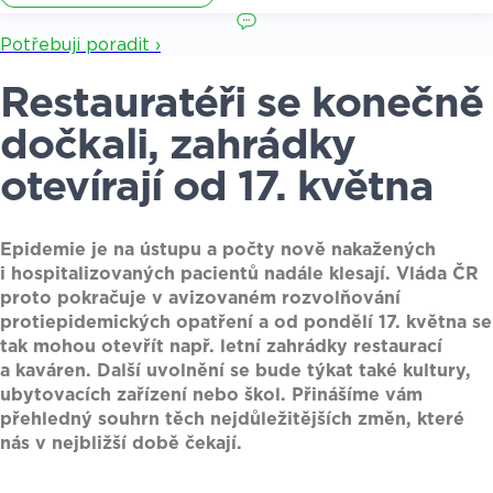
Potřebuji poradit ›
Restauratéři se konečně
dočkali, zahrádky
otevírají od 17. května
Epidemie je na ústupu a počty nově nakažených
i hospitalizovaných pacientů nadále klesají. Vláda ČR
proto pokračuje v avizovaném rozvolňování
protiepidemických opatření a od pondělí 17. května se
tak mohou otevřít např. letní zahrádky restaurací
a kaváren. Další uvolnění se bude týkat také kultury,
ubytovacích zařízení nebo škol. Přinášíme vám
přehledný souhrn těch nejdůležitějších změn, které
nás v nejbližší době čekají.