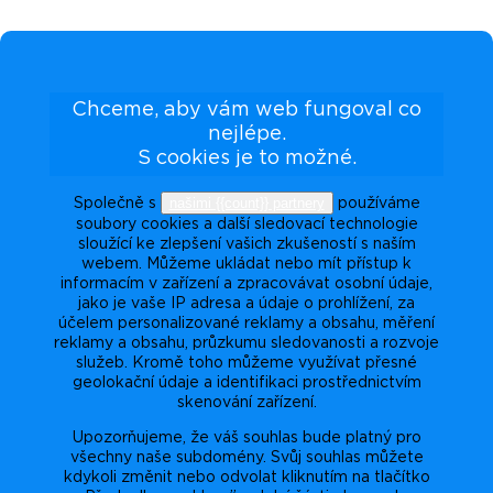
Chceme, aby vám web fungoval co
nejlépe.
S cookies je to možné.
našimi {{count}} partnery
Společně s
používáme
soubory cookies a další sledovací technologie
sloužící ke zlepšení vašich zkušeností s naším
webem. Můžeme ukládat nebo mít přístup k
informacím v zařízení a zpracovávat osobní údaje,
jako je vaše IP adresa a údaje o prohlížení, za
účelem personalizované reklamy a obsahu, měření
reklamy a obsahu, průzkumu sledovanosti a rozvoje
služeb. Kromě toho můžeme využívat přesné
geolokační údaje a identifikaci prostřednictvím
skenování zařízení.
Upozorňujeme, že váš souhlas bude platný pro
všechny naše subdomény. Svůj souhlas můžete
kdykoli změnit nebo odvolat kliknutím na tlačítko