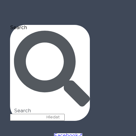
Search
Search
Facebook-f