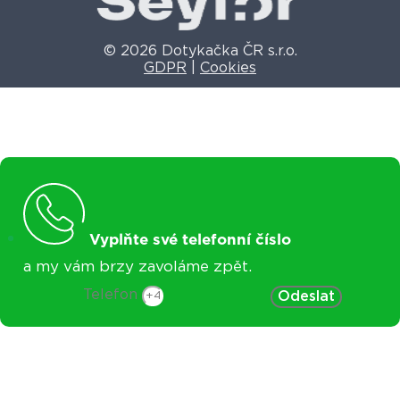
© 2026 Dotykačka ČR s.r.o.
GDPR
|
Cookies
Vyplňte své telefonní číslo
a my vám brzy zavoláme zpět.
Telefon
Odeslat