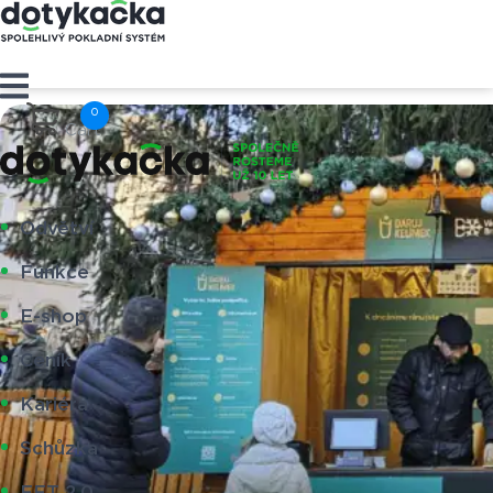
Cart
Odvětví
Funkce
E-shop
Ceník
Kariéra
Schůzka
EET 2.0