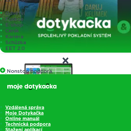
Odvětví
Funkce
E-shop
Ceník
Kariéra
Schůzka
EET 2.0
Nonstop podpora
Vzdálená správa
Moje Dotykačka
Online manuál
Technická podpora
Stažení aplikací