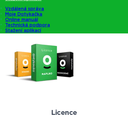
Pokladny
Vzdálená správa
Moje Dotykačka
Online manuál
Technická podpora
Nabídka pokladen
Stažení aplikací
Licence