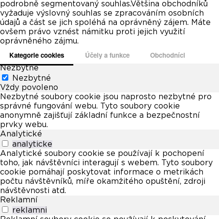
podrobně segmentovaný souhlas.Většina obchodníků
vyžaduje výslovný souhlas se zpracováním osobních
údajů a část se jich spoléhá na oprávněný zájem. Máte
ovšem právo vznést námitku proti jejich využití
oprávněného zájmu.
Kategorie cookies
Účely a funkce
Obchodníci
Nezbytné
Nezbytné
Vždy povoleno
Nezbytné soubory cookie jsou naprosto nezbytné pro
správné fungování webu. Tyto soubory cookie
anonymně zajišťují základní funkce a bezpečnostní
prvky webu.
Analytické
analyticke
Analytické soubory cookie se používají k pochopení
toho, jak návštěvníci interagují s webem. Tyto soubory
cookie pomáhají poskytovat informace o metrikách
počtu návštěvníků, míře okamžitého opuštění, zdroji
návštěvnosti atd.
Reklamní
reklamni