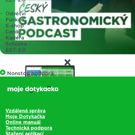
Odvětví
Funkce
E-shop
Ceník
Kariéra
Schůzka
EET 2.0
Nonstop podpora
Vzdálená správa
Moje Dotykačka
Online manuál
Technická podpora
Stažení aplikací