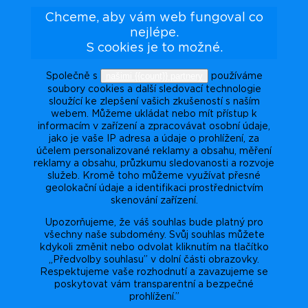
Chceme, aby vám web fungoval co
nejlépe.
S cookies je to možné.
našimi {{count}} partnery
Společně s
používáme
soubory cookies a další sledovací technologie
sloužící ke zlepšení vašich zkušeností s naším
webem. Můžeme ukládat nebo mít přístup k
informacím v zařízení a zpracovávat osobní údaje,
jako je vaše IP adresa a údaje o prohlížení, za
účelem personalizované reklamy a obsahu, měření
reklamy a obsahu, průzkumu sledovanosti a rozvoje
služeb. Kromě toho můžeme využívat přesné
geolokační údaje a identifikaci prostřednictvím
skenování zařízení.
Upozorňujeme, že váš souhlas bude platný pro
všechny naše subdomény. Svůj souhlas můžete
kdykoli změnit nebo odvolat kliknutím na tlačítko
„Předvolby souhlasu” v dolní části obrazovky.
Respektujeme vaše rozhodnutí a zavazujeme se
poskytovat vám transparentní a bezpečné
prohlížení.”