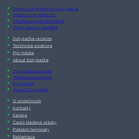
Dotace za přechod k Dotykačce
Přechod na NAPLNO
Přechod na NEOMEZENĚ
Mimo sezónu neplaťte
Dotykačka recenze
Technická podpora
Pro média
About Dotykačka
Dotykačka recenze
Technická podpora
Pro média
About Dotykačka
O společnosti
Kontakty
Kariéra
Často kladené otázky
Platební terminály
Reklamace