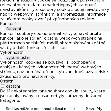
Reklamní soubory cookie se používají k poskytování
relevantních reklam a marketingových kampaní
návštěvníkům. Tyto soubory cookie sledují návštěvníky
napříč webovými stránkami a shromažďují informace
za účelem poskytování přizpůsobených reklam.
Funkční
funkcni
Funkční soubory cookie pomáhají vykonávat určité
funkce, jako je sdílení obsahu webových stránek na
platformách sociálních médií, shromažďování zpětné
vazby a další funkce třetích stran.
Výkonnostní
vykonnostni
Výkonnostní cookies se používají k pochopení a
analýze klíčových výkonnostních indexů webových
stránek, což pomáhá při poskytování lepší uživatelské
zkušenosti pro návštěvníky.
Ostatní
ostatni
Další nekategorizované soubory cookie jsou ty, které
jsou analyzovány a dosud nebyly zařazeny do žádné
kategorie.
Save My
Souhlas můžete odmítnout kliknutím zde