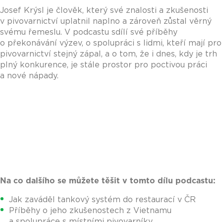
Josef Krýsl je člověk, který své znalosti a zkušenosti
v pivovarnictví uplatnil naplno a zároveň zůstal věrný
svému řemeslu. V podcastu sdílí své příběhy
o překonávání výzev, o spolupráci s lidmi, kteří mají pro
pivovarnictví stejný zápal, a o tom, že i dnes, kdy je trh
plný konkurence, je stále prostor pro poctivou práci
a nové nápady.
Na co dalšího se můžete těšit v tomto dílu podcastu:
Jak zaváděl tankový systém do restaurací v ČR
Příběhy o jeho zkušenostech z Vietnamu
a spolupráce s místními pivovarníky