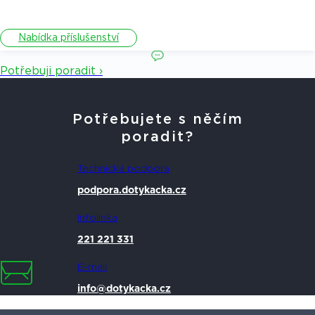
Nabídka příslušenství
Potřebuji poradit ›
Potřebujete s něčím
poradit?
Technická podpora
podpora.dotykacka.cz
Infolinka
221 221 331
E-mail
info@dotykacka.cz