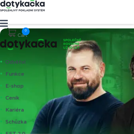
Cart
Odvětví
Funkce
E-shop
Ceník
Kariéra
Schůzka
EET 2.0