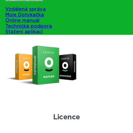
Pokladny
Vzdálená správa
Moje Dotykačka
Online manuál
Technická podpora
Nabídka pokladen
Stažení aplikací
Licence