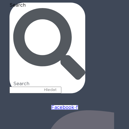
Search
Search
Facebook-f