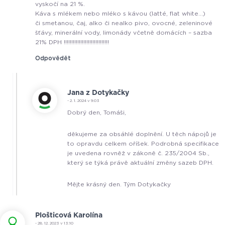
vyskočí na 21 %.
Káva s mlékem nebo mléko s kávou (latté, flat white…)
či smetanou, čaj, alko či nealko pivo, ovocné, zeleninové
šťávy, minerální vody, limonády včetně domácích – sazba
21% DPH !!!!!!!!!!!!!!!!!!!!!!!!!!!!!!
Odpovědět
Jana z Dotykačky
- 2. 1. 2024 v 9:03
Dobrý den, Tomáši,
děkujeme za obsáhlé doplnění. U těch nápojů je
to opravdu celkem oříšek. Podrobná specifikace
je uvedena rovněž v zákoně č. 235/2004 Sb.,
který se týká právě aktuální změny sazeb DPH.
Mějte krásný den. Tým Dotykačky
Plošticová Karolína
- 28. 12. 2023 v 13:10