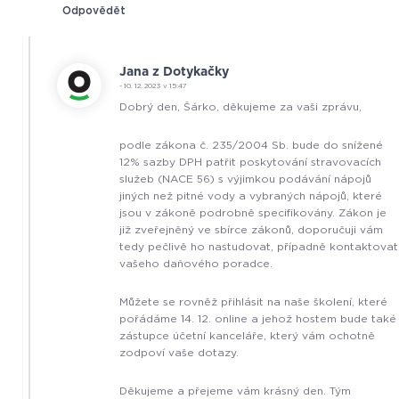
Odpovědět
Jana z Dotykačky
- 10. 12. 2023 v 15:47
Dobrý den, Šárko, děkujeme za vaši zprávu,
podle zákona č. 235/2004 Sb. bude do snížené
12% sazby DPH patřit poskytování stravovacích
služeb (NACE 56) s výjimkou podávání nápojů
jiných než pitné vody a vybraných nápojů, které
jsou v zákoně podrobně specifikovány. Zákon je
již zveřejněný ve sbírce zákonů, doporučuji vám
tedy pečlivě ho nastudovat, případně kontaktovat
vašeho daňového poradce.
Můžete se rovněž přihlásit na naše školení, které
pořádáme 14. 12. online a jehož hostem bude také
zástupce účetní kanceláře, který vám ochotně
zodpoví vaše dotazy.
Děkujeme a přejeme vám krásný den. Tým