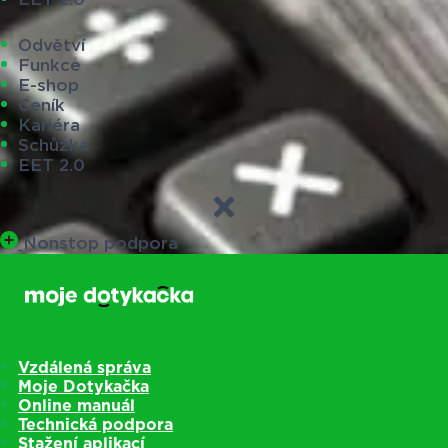
Odvětví
Funkce
E-shop
Ceník
Kariéra
Schůzka
EET 2.0
Nonstop podpora
Vzdálená správa
Moje Dotykačka
Online manuál
Technická podpora
Stažení aplikací