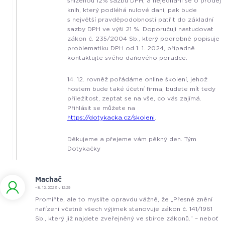
sníženou 12% sazbu DPH, a nejedná-li se o prodej
knih, který podléhá nulové dani, pak bude
s největší pravděpodobností patřit do základní
sazby DPH ve výši 21 %. Doporučuji nastudovat
zákon č. 235/2004 Sb., který podrobně popisuje
problematiku DPH od 1. 1. 2024, případně
kontaktujte svého daňového poradce.
14. 12. rovněž pořádáme online školení, jehož
hostem bude také účetní firma, budete mít tedy
příležitost, zeptat se na vše, co vás zajímá.
Přihlásit se můžete na
https://dotykacka.cz/skoleni
.
Děkujeme a přejeme vám pěkný den. Tým
Dotykačky
Machač
- 8. 12. 2023 v 12:29
Promiňte, ale to myslíte opravdu vážně, že „Přesné znění
nařízení včetně všech výjimek stanovuje zákon č. 141/1961
Sb., který již najdete zveřejněný ve sbírce zákonů.“ – neboť