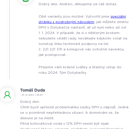
Dobrý den, Andreo, děkujeme za váš dotaz.
Obě varianty jsou možné. Vytvořili jsme
speciální
stránku s podrobným návodem
, jak můžete změnu
DPH v Dotykačce nastavit, ať už nyní nebo až od
1. 1. 2024. V případě, že si s některým krokem
nebudete vědět rady, neváhejte kdykoliv volat na
nonstop linku technické podpory na tel.
č. 221 221 331 a kolegové vás ochotně navedou,
jak postupovat.
Přejeme vám krásné svátky a šťastný vstup do
roku 2024. Tým Dotykačky
Tomáš Duda
- 25. 12. 2023 v 18:45
Dobrý den.
Chtěl bych upřesnit problematiku sazby DPH u nápojů. Jedná
se o poměrně nepřehlednou situaci. A domnívám se, že
diskuse je na místě.
Pitná kohoutková voda s 12% DPH nesmí být nijak