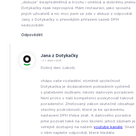
„diskuze“ bezpředmětná a trochu i směšná a dobrému jménu
Dotykačky nijak neprospívá. Mám restauraci, jako spousta
jiných uživatelů a nic moc jsem se zde v diskuzi z odpovědí
Jany z Dotykačky o přesnějším přiřazení sazeb DPH
nedozvěděl.
Odpovědět
Jana z Dotykačky
- 3. 1. 2024 v 12:05
Dobrý den, Luboši,
chápu vaše rozladění, nicméně společnost
Dotykačka je dodavatelem pokladních systémů
s platebními službami, nikoliv daňovým poradcem.
Není proto v naší kompetenci poskytovat takové
poradenství. Zmiňovaný zákon skutečně obsahuje
všechny podrobnosti, které je ke správnému
nastavení DPH třeba znát. A daňového poradce
jsme pozvali také na ono školení, jehož záznam je
veřejně dostupný na našem
youtube kanále
. Snad
v něm najdete odpovědi, které hledáte.