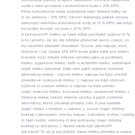
dochucená šťávou, sirupem, sladidlem, ovocem! Neperlivá
voda v lahvi prodaná v pohostinství bude s 21% DPH.
Pitná kohoutková voda ozdobená např. lístkem máty na
či do sklenice – 12% DPH. Citron? Naříznutý plátek citrónu
dekorující skleničku kohoutkové vody je 12 % DPH, ale když
ho hodím dovnitř, už jsem v 21 % DPH.
A teď pozor!!!!: mléko se také může pochlubit sazbou 12 %,
a to i přesto, že do něj můžete přimíchat skoro cokoli, co
mu nezmění základní charakter. Ovoce, jiné nápoje, med,
dokonce i čaj. Sazba 12% DPH bude platit také pro mléko
kravské, kozí, tekuté mléčné výrobky jako je podmáslí,
mléko, jogurtové mléko, kefír a acidofilní mléko, našlehané
teplé mléko samotné. Dále sem patří veškeré rostlinné
alternativy mléka – sójové mléko, nápoje na bázi ořechů
(mandlové, kokosové mléko…), nápoje na bázi obilovin
(rýžové či ovesné mléko) a nápoje na bázi semen
(např. makové mléko, konopné mléko, sezamové mléko..).
Veškerá mléka, tekuté mléčné výroby a jejich rostlinné
alternativy, které obsahují přidaný cukr či jiná sladidla
(např. mléko s medem, s cukrem..), ovoce (např. mléčný
koktejl s jahodami), ořechy, kakao, čokoládu, koření, rostliny
či část rostlin, obiloviny či jiné potraviny (např. mléčný
koktejl se zmrzlinou..). Nesmí nikde být alkohol!!!!
Ale káva? To už je jiný příběh. Káva mléko přemění a sazba