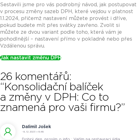
Sestavili jsme pro vás podrobný návod, jak postupovat
v procesu změny sazeb DPH, které vejdou v platnost
1.1.2024, přičemž nastavení můžete provést i dříve,
pokud budete mít přes svátky zavřeno. Zvolit si
můžete ze dvou variant podle toho, která vám je
pohodlnější – nastavení přímo v pokladně nebo přes
Vzdálenou správu.
Jak nastavit změnu DPH
26 komentářů:
“Konsolidační balíček
a změny v DPH: Co to
znamená pro vaši firmu?”
Dalimil Jošek
- 8. 12. 2023 v 8:48
Dobrý den, prosím o info : Vařím na restauraci jídla