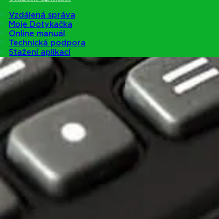
Vzdálená správa
Moje Dotykačka
Online manuál
Technická podpora
Stažení aplikací