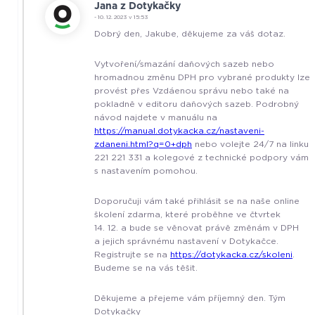
Jana z Dotykačky
- 10. 12. 2023 v 15:53
Dobrý den, Jakube, děkujeme za váš dotaz.
Vytvoření/smazání daňových sazeb nebo
hromadnou změnu DPH pro vybrané produkty lze
provést přes Vzdáenou správu nebo také na
pokladně v editoru daňových sazeb. Podrobný
návod najdete v manuálu na
https://manual.dotykacka.cz/nastaveni-
zdaneni.html?q=0+dph
nebo volejte 24/7 na linku
221 221 331 a kolegové z technické podpory vám
s nastavením pomohou.
Doporučuji vám také přihlásit se na naše online
školení zdarma, které proběhne ve čtvrtek
14. 12. a bude se věnovat právě změnám v DPH
a jejich správnému nastavení v Dotykačce.
Registrujte se na
https://dotykacka.cz/skoleni
.
Budeme se na vás těšit.
Děkujeme a přejeme vám příjemný den. Tým
Dotykačky