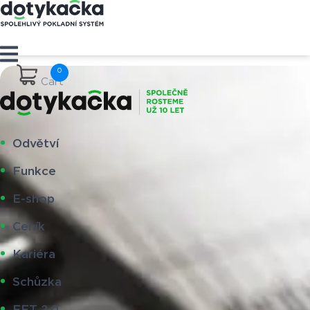
Cart
Odvětví
Funkce
E-shop
Ceník
Kariéra
Schůzka
EET 2.0