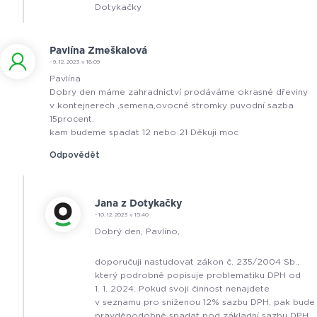
Dotykačky
Pavlína Zmeškalová
- 9. 12. 2023 v 18:09
Pavlína
Dobry den máme zahradnictví prodáváme okrasné dřeviny
v kontejnerech ,semena,ovocné stromky puvodní sazba
15procent.
kam budeme spadat 12 nebo 21 Děkuji moc
Odpovědět
Jana z Dotykačky
- 10. 12. 2023 v 15:40
Dobrý den, Pavlíno,
doporučuji nastudovat zákon č. 235/2004 Sb.,
který podrobně popisuje problematiku DPH od
1. 1. 2024. Pokud svoji činnost nenajdete
v seznamu pro sníženou 12% sazbu DPH, pak bude
pravděpodobně spadat pod základní sazbu DPH