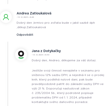
Andrea Zatloukalová
- 13. 12. 2023 v 8:49
Dobrý den ,krmivo pro zvířata bude v jaké sazbě dph
,děkuji.Zatloukalová
Odpovědět
Jana z Dotykačky
- 13. 12. 2023 v 8:53
Dobrý den, Andreo, děkujeme za váš dotaz.
Jestliže svoji činnost nenajdete v seznamu pro
sníženou 12% sazbu DPH, a nejedná-li se o prodej
knih, který podléhá nulové dani, pak bude
pravděpodobně patřit do základní sazby DPH ve
výši 21 %. Doporučuji nastudovat zákon
č. 235/2004 Sb., který podrobně popisuje
problematiku DPH od 1. 1. 2024, případně
kontaktujte svého daňového poradce.