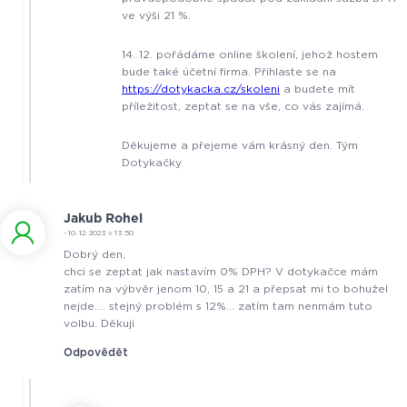
ve výši 21 %.
14. 12. pořádáme online školení, jehož hostem
bude také účetní firma. Přihlaste se na
https://dotykacka.cz/skoleni
a budete mít
příležitost, zeptat se na vše, co vás zajímá.
Děkujeme a přejeme vám krásný den. Tým
Dotykačky
Jakub Rohel
- 10. 12. 2023 v 13:50
Dobrý den,
chci se zeptat jak nastavím 0% DPH? V dotykačce mám
zatím na výbvěr jenom 10, 15 a 21 a přepsat mi to bohužel
nejde…. stejný problém s 12%… zatím tam nenmám tuto
volbu. Děkuji
Odpovědět