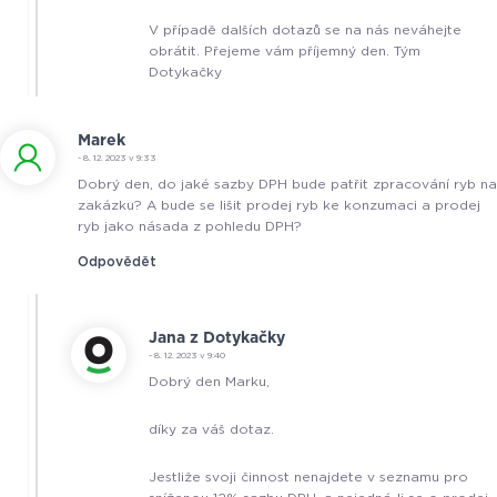
V případě dalších dotazů se na nás neváhejte
obrátit. Přejeme vám příjemný den. Tým
Dotykačky
Marek
- 8. 12. 2023 v 9:33
Dobrý den, do jaké sazby DPH bude patřit zpracování ryb na
zakázku? A bude se lišit prodej ryb ke konzumaci a prodej
ryb jako násada z pohledu DPH?
Odpovědět
Jana z Dotykačky
- 8. 12. 2023 v 9:40
Dobrý den Marku,
díky za váš dotaz.
Jestliže svoji činnost nenajdete v seznamu pro