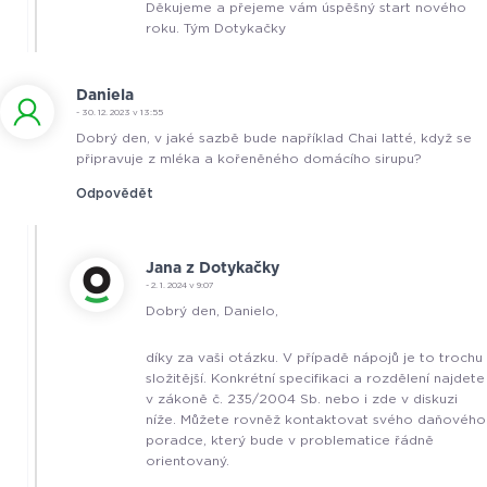
Děkujeme a přejeme vám úspěšný start nového
roku. Tým Dotykačky
Daniela
- 30. 12. 2023 v 13:55
Dobrý den, v jaké sazbě bude například Chai latté, když se
připravuje z mléka a kořeněného domácího sirupu?
Odpovědět
Jana z Dotykačky
- 2. 1. 2024 v 9:07
Dobrý den, Danielo,
díky za vaši otázku. V případě nápojů je to trochu
složitější. Konkrétní specifikaci a rozdělení najdete
v zákoně č. 235/2004 Sb. nebo i zde v diskuzi
níže. Můžete rovněž kontaktovat svého daňového
poradce, který bude v problematice řádně
orientovaný.