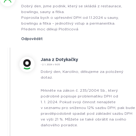
Dobrý den, jsme podnik, který se skládá z restaurace,
bowlingu, sauny a fitka.
Poprosila bych o upřesnění DPH od 1.1.2024 u sauny,
bowlingu a fitka – jednotlivý vstup a permanentka.
Předem moc děkuji Plošticová
Odpovědět
Jana z Dotykačky
- 2. 1. 2024 v 9:05
Dobrý den, Karolíno, děkujeme za položený
dotaz.
Mrkněte na zákon č. 235/2004 Sb., který
podrobně popisuje problematiku DPH od
1. 1. 2024. Pokud svoji činnost nenajdete
v seznamu pro sníženou 12% sazbu DPH, pak bude
pravděpodobně spadat pod základní sazbu DPH
ve výši 21 %. Můžete se také obrátit na svého
daňového poradce.