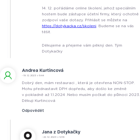
14. 12. pořádáme online školení, jehož speciálním
hostem bude zástupce účetní firmy, který ochotně
zodpoví vaše dotazy. Přihlásit se můžete na
https://dotykacka.cz/skoleni
. Budeme se na vás
těšit.
Děkujeme a přejeme vám pěkný den. Tým
Dotykačky
Andrea Kurtincová
- 19. 12. 2023 v 9:44
Dobrý den, mám restauraci , která je otevřena NON-STOP.
Mohu přednastavit DPH dopředu, aby došlo ke změně
v pokladně až 1.1.2024 .Nebo musím počkat do půlnoci 2023.
Děkuji Kurtincová
Odpovědět
Jana z Dotykačky
- 22. 12. 2023 v 12:16