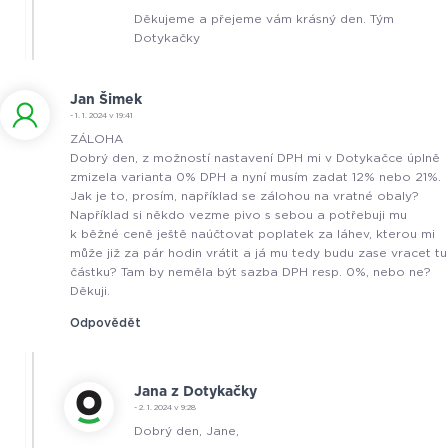
Děkujeme a přejeme vám krásný den. Tým
Dotykačky
Jan Šimek
- 1. 1. 2024 v 19:41
ZÁLOHA
Dobrý den, z možností nastavení DPH mi v Dotykačce úplně
zmizela varianta 0% DPH a nyní musím zadat 12% nebo 21%.
Jak je to, prosím, například se zálohou na vratné obaly?
Například si někdo vezme pivo s sebou a potřebuji mu
k běžné ceně ještě naúčtovat poplatek za láhev, kterou mi
může již za pár hodin vrátit a já mu tedy budu zase vracet tu
částku? Tam by neměla být sazba DPH resp. 0%, nebo ne?
Děkuji.
Odpovědět
Jana z Dotykačky
- 2. 1. 2024 v 9:28
Dobrý den, Jane,