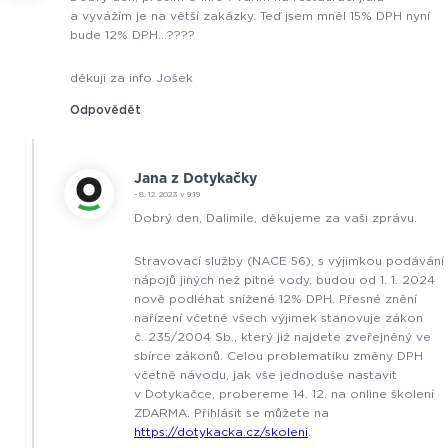
a vyvážím je na větší zakázky. Teď jsem mněl 15% DPH nyní
bude 12% DPH…????
děkuji za info Jošek
Odpovědět
Jana z Dotykačky
- 8. 12. 2023 v 9:19
Dobrý den, Dalimile, děkujeme za vaši zprávu.
Stravovací služby (NACE 56), s výjimkou podávání
nápojů jiných než pitné vody, budou od 1. 1. 2024
nově podléhat snížené 12% DPH. Přesné znění
nařízení včetně všech výjimek stanovuje zákon
č. 235/2004 Sb., který již najdete zveřejněný ve
sbírce zákonů. Celou problematiku změny DPH
včetně návodu, jak vše jednoduše nastavit
v Dotykačce, probereme 14. 12. na online školení
ZDARMA. Přihlásit se můžete na
https://dotykacka.cz/skoleni
.