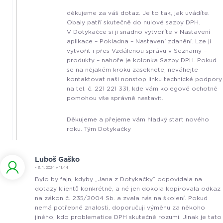
děkujeme za váš dotaz. Je to tak, jak uvádíte.
Obaly patří skutečně do nulové sazby DPH.
V Dotykačce si ji snadno vytvoříte v Nastavení
aplikace – Pokladna – Nastavení zdanění. Lze ji
vytvořit i přes Vzdálenou správu v Seznamy –
produkty – nahoře je kolonka Sazby DPH. Pokud
se na nějakém kroku zaseknete, neváhejte
kontaktovat naši nonstop linku technické podpory
na tel. č. 221 221 331, kde vám kolegové ochotně
pomohou vše správně nastavit.
Děkujeme a přejeme vám hladký start nového
roku. Tým Dotykačky
Luboš Gaško
- 3. 1. 2024 v 11:44
Bylo by fajn, kdyby „Jana z Dotykačky“ odpovídala na
dotazy klientů konkrétně, a né jen dokola kopírovala odkaz
na zákon č. 235/2004 Sb. a zvala nás na školení. Pokud
nemá potřebné znalosti, doporučuji výměnu za někoho
jiného, kdo problematice DPH skutečně rozumí. Jinak je tato