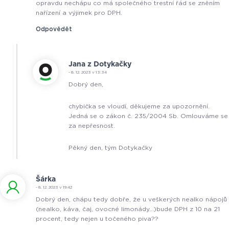
opravdu nechápu co má společného trestní řád se zněním
nařízení a výjimek pro DPH.
Odpovědět
Jana z Dotykačky
- 8. 12. 2023 v 13:34
Dobrý den,
chybička se vloudí, děkujeme za upozornění.
Jedná se o zákon č. 235/2004 Sb. Omlouváme se
za nepřesnost.
Pěkný den, tým Dotykačky
Šárka
- 8. 12. 2023 v 19:42
Dobrý den, chápu tedy dobře, že u veškerých nealko nápojů
(nealko, káva, čaj, ovocné limonády…)bude DPH z 10 na 21
procent, tedy nejen u točeného piva??