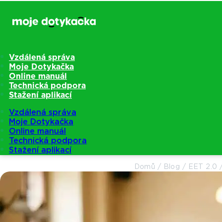
Vzdálená správa
Moje Dotykačka
Online manuál
Technická podpora
Stažení aplikací
Vzdálená správa
Moje Dotykačka
Online manuál
Technická podpora
Stažení aplikací
Domů
/
Blog
/
EET 2.0