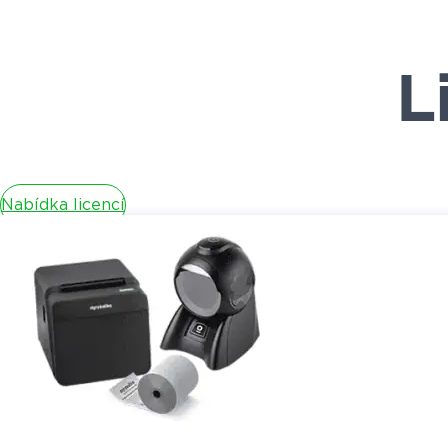
L
Nabídka licencí