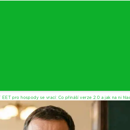
/
EET pro hospody se vrací: Co přináší verze 2.0 a jak na ni hla