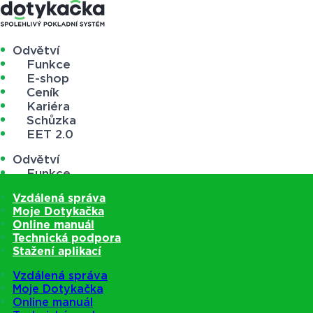
Odvětví
Funkce
E-shop
Ceník
Kariéra
Schůzka
EET 2.0
Odvětví
Funkce
E-shop
Vzdálená správa
Ceník
Moje Dotykačka
Kariéra
Online manuál
Schůzka
Technická podpora
EET 2.0
Stažení aplikací
Vzdálená správa
Moje Dotykačka
Online manuál