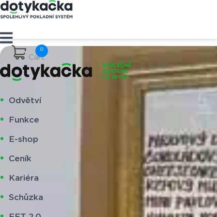
Cart
Odvětví
Funkce
E-shop
Ceník
Kariéra
Schůzka
EET 2.0