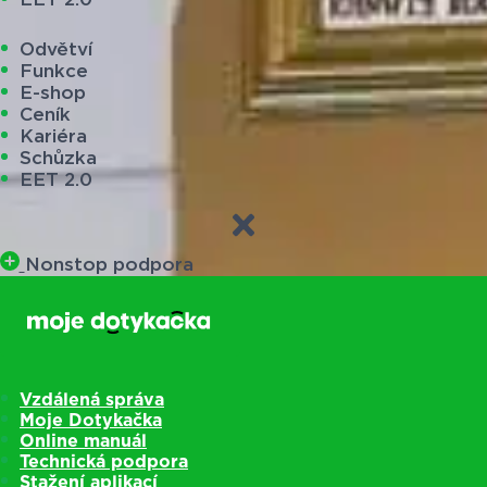
Odvětví
Funkce
E-shop
Ceník
Kariéra
Schůzka
EET 2.0
Nonstop podpora
Vzdálená správa
Moje Dotykačka
Online manuál
Technická podpora
Stažení aplikací