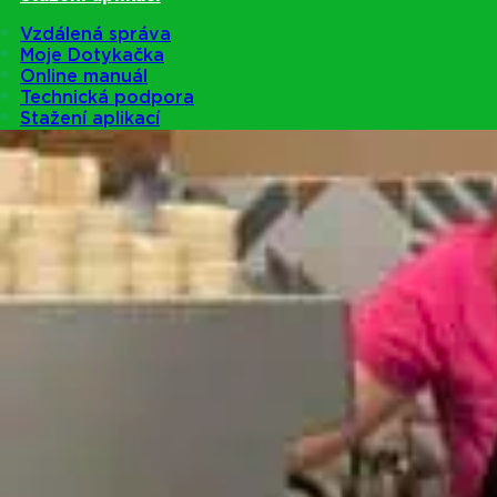
Vzdálená správa
Moje Dotykačka
Online manuál
Technická podpora
Stažení aplikací