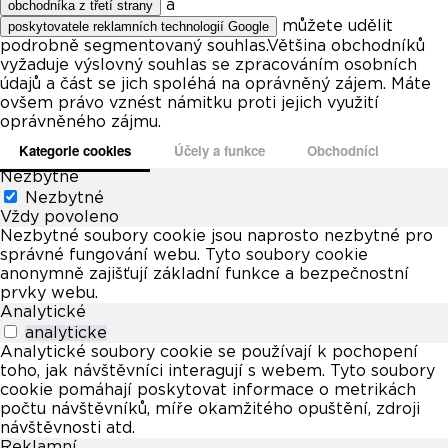
a
obchodníka z třetí strany
můžete udělit
poskytovatele reklamních technologií Google
podrobně segmentovaný souhlas.Většina obchodníků
vyžaduje výslovný souhlas se zpracováním osobních
údajů a část se jich spoléhá na oprávněný zájem. Máte
ovšem právo vznést námitku proti jejich využití
oprávněného zájmu.
Kategorie cookies
Účely a funkce
Obchodníci
Nezbytné
Nezbytné
Vždy povoleno
Nezbytné soubory cookie jsou naprosto nezbytné pro
správné fungování webu. Tyto soubory cookie
anonymně zajišťují základní funkce a bezpečnostní
prvky webu.
Analytické
analyticke
Analytické soubory cookie se používají k pochopení
toho, jak návštěvníci interagují s webem. Tyto soubory
cookie pomáhají poskytovat informace o metrikách
počtu návštěvníků, míře okamžitého opuštění, zdroji
návštěvnosti atd.
Reklamní