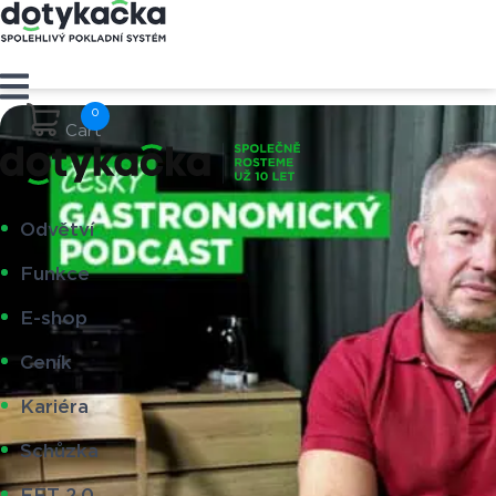
Cart
Odvětví
Funkce
E-shop
Ceník
Kariéra
Schůzka
EET 2.0