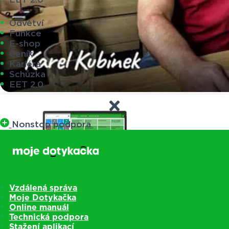
Odvětví
Funkce
E-shop
Ceník
Kariéra
Schůzka
EET 2.0
Nonstop podpora
Vzdálená správa
Moje Dotykačka
Online manuál
Technická podpora
Stažení aplikací