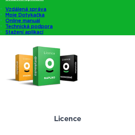
Pokladny
Vzdálená správa
Moje Dotykačka
Online manuál
Technická podpora
Nabídka pokladen
Stažení aplikací
Licence