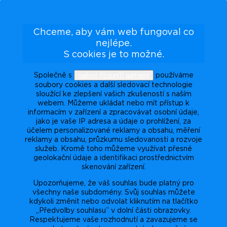
Chceme, aby vám web fungoval co
nejlépe.
S cookies je to možné.
našimi {{count}} partnery
Společně s
používáme
soubory cookies a další sledovací technologie
sloužící ke zlepšení vašich zkušeností s naším
webem. Můžeme ukládat nebo mít přístup k
informacím v zařízení a zpracovávat osobní údaje,
jako je vaše IP adresa a údaje o prohlížení, za
účelem personalizované reklamy a obsahu, měření
reklamy a obsahu, průzkumu sledovanosti a rozvoje
služeb. Kromě toho můžeme využívat přesné
geolokační údaje a identifikaci prostřednictvím
skenování zařízení.
Upozorňujeme, že váš souhlas bude platný pro
všechny naše subdomény. Svůj souhlas můžete
kdykoli změnit nebo odvolat kliknutím na tlačítko
„Předvolby souhlasu” v dolní části obrazovky.
Respektujeme vaše rozhodnutí a zavazujeme se