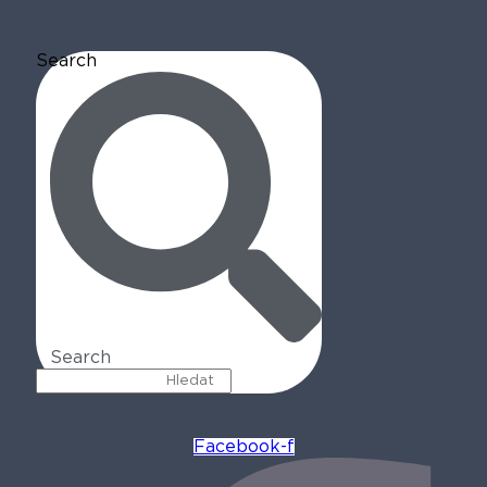
Search
Search
Facebook-f