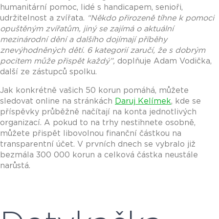
humanitární pomoc, lidé s handicapem, senioři,
udržitelnost a zvířata.
“Někdo přirozeně tíhne k pomoci
opuštěným zvířatům, jiný se zajímá o aktuální
mezinárodní dění a dalšího dojímají příběhy
znevýhodněných dětí. 6 kategorií zaručí, že s dobrým
pocitem může přispět každý”,
doplňuje Adam Vodička,
další ze zástupců spolku.
Jak konkrétně vašich 50 korun pomáhá, můžete
sledovat online na stránkách
Daruj Kelímek
, kde se
příspěvky průběžně načítají na konta jednotlivých
organizací. A pokud to na trhy nestihnete osobně,
můžete přispět libovolnou finanční částkou na
transparentní účet. V prvních dnech se vybralo již
bezmála 300 000 korun a celková částka neustále
narůstá.