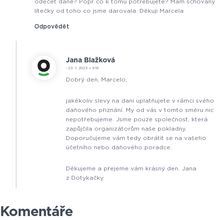
odečet daně? Popř co k tomu potřebujete? Mám schovaný
lítečky od toho co jsme darovala. Děkuji Marcela
Odpovědět
Jana Blažková
- 23. 1. 2023 v 9:16
Dobrý den, Marcelo,
jakékoliv slevy na dani uplatňujete v rámci svého
daňového přiznání. My od vás v tomto směru nic
nepotřebujeme. Jsme pouze společnost, která
zapůjčila organizátorům naše pokladny.
Doporučujeme vám tedy obrátit se na vašeho
účetního nebo daňového poradce.
Děkujeme a přejeme vám krásný den. Jana
z Dotykačky
Komentáře