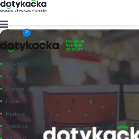
Cart
Odvětví
Funkce
E-shop
Ceník
Kariéra
Schůzka
EET 2.0