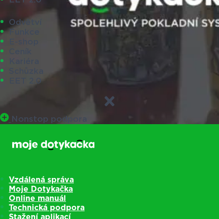
Odvětví
Funkce
E-shop
Ceník
Kariéra
Schůzka
EET 2.0
Nonstop podpora
Vzdálená správa
Moje Dotykačka
Online manuál
Technická podpora
Stažení aplikací