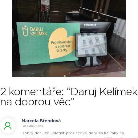
2 komentáře: “Daruj Kelímek
na dobrou věc”
Marcela Břendová
- 22. 1. 2023 v 10:16
Dobrý den, lze uplatnit prosincové dary za kelímky na