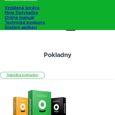
Vzdálená správa
Moje Dotykačka
Online manuál
Technická podpora
Stažení aplikací
Pokladny
Nabídka pokladen