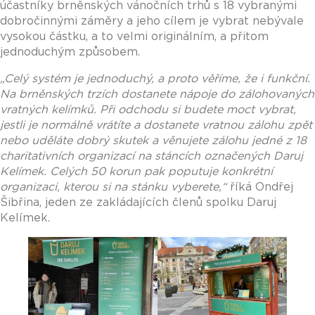
účastníky brněnských vánočních trhů s 18 vybranými
dobročinnými záměry a jeho cílem je vybrat nebývale
vysokou částku, a to velmi originálním, a přitom
jednoduchým způsobem.
„
Celý systém je jednoduchý, a proto věříme, že i funkční.
Na brněnských trzích dostanete nápoje do zálohovaných
vratných kelímků. Při odchodu si budete moct vybrat,
jestli je normálně vrátíte a dostanete vratnou zálohu zpět
nebo uděláte dobrý skutek a věnujete zálohu jedné z 18
charitativních organizací na stáncích označených Daruj
Kelímek. Celých 50 korun pak poputuje konkrétní
organizaci, kterou si na stánku vyberete,
“
říká Ondřej
Šibřina, jeden ze zakládajících členů spolku Daruj
Kelímek.