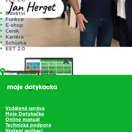
Odvětví
Funkce
E-shop
Ceník
Kariéra
Schůzka
EET 2.0
Nonstop podpora
Vzdálená správa
Moje Dotykačka
Online manuál
Technická podpora
Pokladny
Stažení aplikací