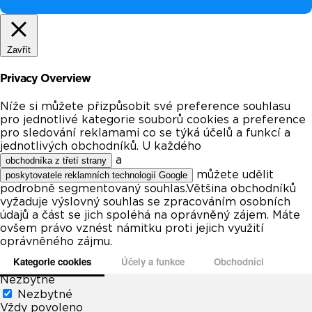
Zavřít
Privacy Overview
Níže si můžete přizpůsobit své preference souhlasu
pro jednotlivé kategorie souborů cookies a preference
pro sledování reklamami co se týká účelů a funkcí a
jednotlivých obchodníků. U každého
a
obchodníka z třetí strany
můžete udělit
poskytovatele reklamních technologií Google
podrobně segmentovaný souhlas.Většina obchodníků
vyžaduje výslovný souhlas se zpracováním osobních
údajů a část se jich spoléhá na oprávněný zájem. Máte
ovšem právo vznést námitku proti jejich využití
oprávněného zájmu.
Kategorie cookies
Účely a funkce
Obchodníci
Nezbytné
Nezbytné
Vždy povoleno