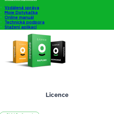
Vzdálená správa
Moje Dotykačka
Online manuál
Nabídka pokladen
Technická podpora
Stažení aplikací
Licence