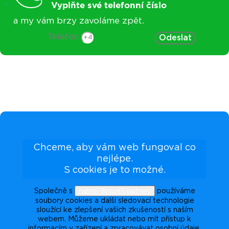
Vyplňte své telefonní číslo
a my vám brzy zavoláme zpět.
Telefon
Odeslat
Chceme, aby vám web fungoval co
nejlépe.
S cookies je to možné.
našimi {{count}} partnery
Společně s
používáme
soubory cookies a další sledovací technologie
sloužící ke zlepšení vašich zkušeností s naším
webem. Můžeme ukládat nebo mít přístup k
informacím v zařízení a zpracovávat osobní údaje,