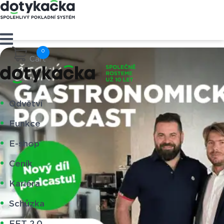
Cart
Odvětví
Funkce
E-shop
Ceník
Kariéra
Schůzka
EET 2.0