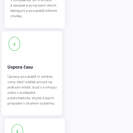
z Dotykačky do e-shopu
a naopak a propojení všech
kategorií a produktů během
chvilky.
2
Úspora času
Úpravy produktů či změnu
ceny stačí udělat pouze na
jednom místě, buď v e-shopu
nebo v pokladně
a automaticky dojde k jejich
přepsání v druhém systému.
3