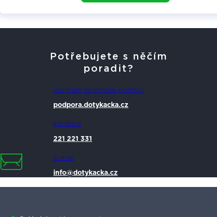
Potřebujete s něčím
poradit?
Centrum technické pomoci
podpora.dotykacka.cz
Infolinka
221 221 331
E-mail
info@dotykacka.cz