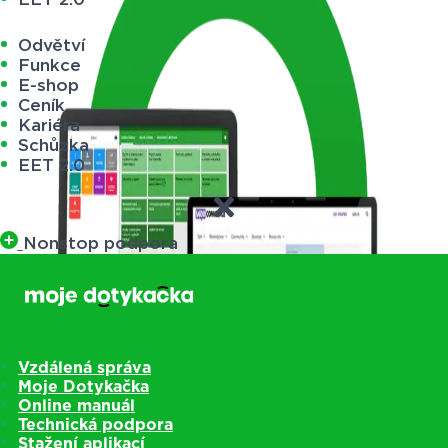
Odvětví
Funkce
E-shop
Ceník
Kariéra
Schůzka
EET 2.0
Nonstop podpora
Vzdálená správa
Moje Dotykačka
Online manuál
Technická podpora
Stažení aplikací