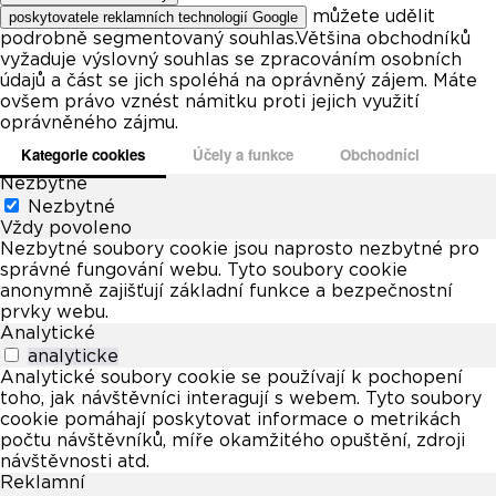
můžete udělit
poskytovatele reklamních technologií Google
podrobně segmentovaný souhlas.Většina obchodníků
vyžaduje výslovný souhlas se zpracováním osobních
údajů a část se jich spoléhá na oprávněný zájem. Máte
ovšem právo vznést námitku proti jejich využití
oprávněného zájmu.
Kategorie cookies
Účely a funkce
Obchodníci
Nezbytné
Nezbytné
Vždy povoleno
Nezbytné soubory cookie jsou naprosto nezbytné pro
správné fungování webu. Tyto soubory cookie
anonymně zajišťují základní funkce a bezpečnostní
prvky webu.
Analytické
analyticke
Analytické soubory cookie se používají k pochopení
toho, jak návštěvníci interagují s webem. Tyto soubory
cookie pomáhají poskytovat informace o metrikách
počtu návštěvníků, míře okamžitého opuštění, zdroji
návštěvnosti atd.
Reklamní