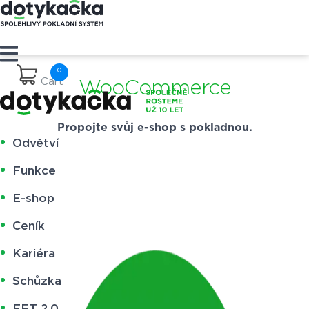
Cart
WooCommerce
Propojte svůj e-shop s pokladnou.
Odvětví
Funkce
E-shop
Ceník
Kariéra
Schůzka
EET 2.0