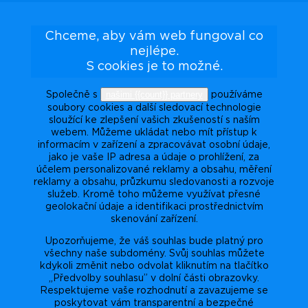
Chceme, aby vám web fungoval co
nejlépe.
S cookies je to možné.
našimi {{count}} partnery
Společně s
používáme
soubory cookies a další sledovací technologie
sloužící ke zlepšení vašich zkušeností s naším
webem. Můžeme ukládat nebo mít přístup k
informacím v zařízení a zpracovávat osobní údaje,
jako je vaše IP adresa a údaje o prohlížení, za
účelem personalizované reklamy a obsahu, měření
reklamy a obsahu, průzkumu sledovanosti a rozvoje
služeb. Kromě toho můžeme využívat přesné
geolokační údaje a identifikaci prostřednictvím
skenování zařízení.
Upozorňujeme, že váš souhlas bude platný pro
všechny naše subdomény. Svůj souhlas můžete
kdykoli změnit nebo odvolat kliknutím na tlačítko
„Předvolby souhlasu” v dolní části obrazovky.
Respektujeme vaše rozhodnutí a zavazujeme se
poskytovat vám transparentní a bezpečné