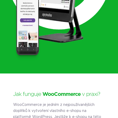
Jak funguje
WooCommerce
v praxi?
WooCommerce je jedním z nejpoužívanějších
doplňků k vytvoření vlastního e-shopu na
platformě WordPress. Jestliže k e-shopu na této