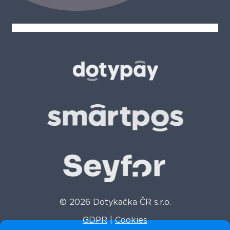
© 2026 Dotykačka ČR s.r.o.
GDPR
|
Cookies