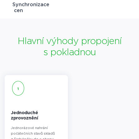
Synchronizace
cen
Hlavní výhody propojení
s pokladnou
1
Jednoduché
zprovoznění
Jednorázové nahrání
počátečních stavů skladů