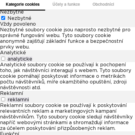
Kategorie cookies
Účely a funkce
Obchodníci
Nezbytné
Nezbytné
Vždy povoleno
Nezbytné soubory cookie jsou naprosto nezbytné pro
správné fungování webu. Tyto soubory cookie
anonymně zajišťují základní funkce a bezpečnostní
prvky webu.
Analytické
analyticke
Analytické soubory cookie se používají k pochopení
toho, jak návštěvníci interagují s webem. Tyto soubory
cookie pomáhají poskytovat informace o metrikách
počtu návštěvníků, míře okamžitého opuštění, zdroji
návštěvnosti atd.
Reklamní
reklamni
Reklamní soubory cookie se používají k poskytování
relevantních reklam a marketingových kampaní
návštěvníkům. Tyto soubory cookie sledují návštěvníky
napříč webovými stránkami a shromažďují informace
za účelem poskytování přizpůsobených reklam.
Funkční