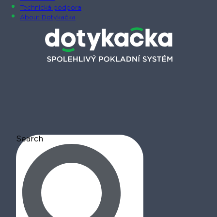
Technická podpora
About Dotykačka
Search