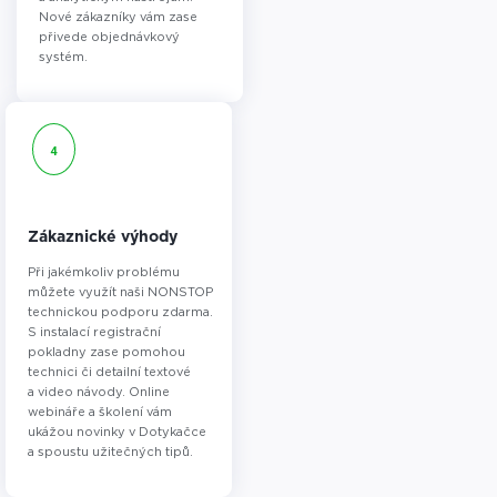
Nové zákazníky vám zase
přivede objednávkový
systém.
4
Zákaznické výhody
Při jakémkoliv problému
můžete využít naši NONSTOP
technickou podporu zdarma.
S instalací registrační
pokladny zase pomohou
technici či detailní textové
a video návody. Online
webináře a školení vám
ukážou novinky v Dotykačce
a spoustu užitečných tipů.