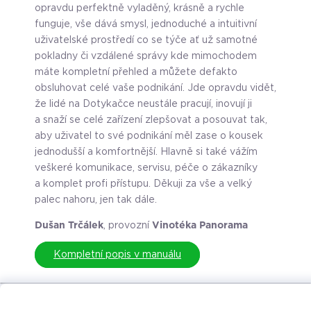
opravdu perfektně vyladěný, krásně a rychle
funguje, vše dává smysl, jednoduché a intuitivní
uživatelské prostředí co se týče ať už samotné
pokladny či vzdálené správy kde mimochodem
máte kompletní přehled a můžete defakto
obsluhovat celé vaše podnikání. Jde opravdu vidět,
že lidé na Dotykačce neustále pracují, inovují ji
a snaží se celé zařízení zlepšovat a posouvat tak,
aby uživatel to své podnikání měl zase o kousek
jednodušší a komfortnější. Hlavně si také vážím
veškeré komunikace, servisu, péče o zákazníky
a komplet profi přístupu. Děkuji za vše a velký
palec nahoru, jen tak dále.
Dušan Trčálek
, provozní
Vinotéka Panorama
Kompletní popis v manuálu