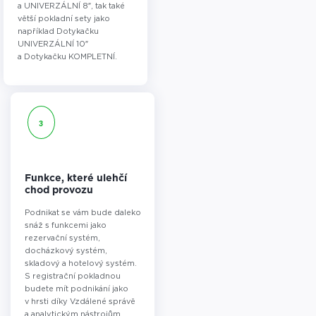
a UNIVERZÁLNÍ 8″, tak také
větší pokladní sety jako
například Dotykačku
UNIVERZÁLNÍ 10″
a Dotykačku KOMPLETNÍ.
3
Funkce, které ulehčí
chod provozu
Podnikat se vám bude daleko
snáž s funkcemi jako
rezervační systém,
docházkový systém,
skladový a hotelový systém.
S registrační pokladnou
budete mít podnikání jako
v hrsti díky Vzdálené správě
a analytickým nástrojům.