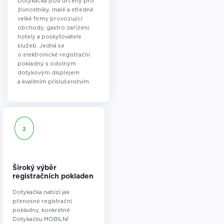
Dotykačka jsou určeny pro
živnostníky, malé a středně
velké firmy provozující
obchody, gastro zařízení,
hotely a poskytovatele
služeb. Jedná se
o elektronické registrační
pokladny s odolným
dotykovým displejem
a kvalitním příslušenstvím.
2
Široký výběr
registračních pokladen
Dotykačka nabízí jak
přenosné registrační
pokladny, konkrétně
Dotykačku MOBILNÍ