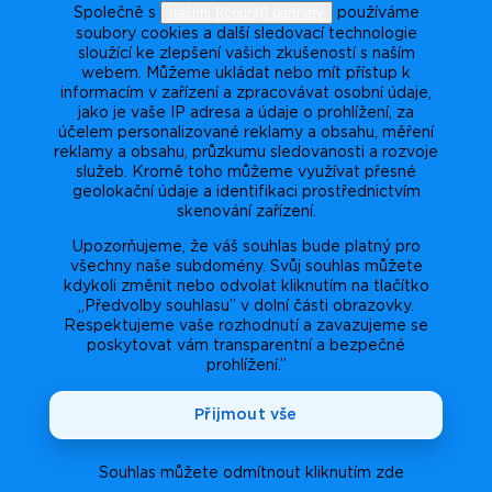
našimi {{count}} partnery
Společně s
používáme
soubory cookies a další sledovací technologie
sloužící ke zlepšení vašich zkušeností s naším
webem. Můžeme ukládat nebo mít přístup k
informacím v zařízení a zpracovávat osobní údaje,
jako je vaše IP adresa a údaje o prohlížení, za
účelem personalizované reklamy a obsahu, měření
reklamy a obsahu, průzkumu sledovanosti a rozvoje
služeb. Kromě toho můžeme využívat přesné
geolokační údaje a identifikaci prostřednictvím
skenování zařízení.
Upozorňujeme, že váš souhlas bude platný pro
všechny naše subdomény. Svůj souhlas můžete
kdykoli změnit nebo odvolat kliknutím na tlačítko
„Předvolby souhlasu” v dolní části obrazovky.
Respektujeme vaše rozhodnutí a zavazujeme se
poskytovat vám transparentní a bezpečné
prohlížení.”
Přijmout vše
Souhlas můžete odmítnout kliknutím zde