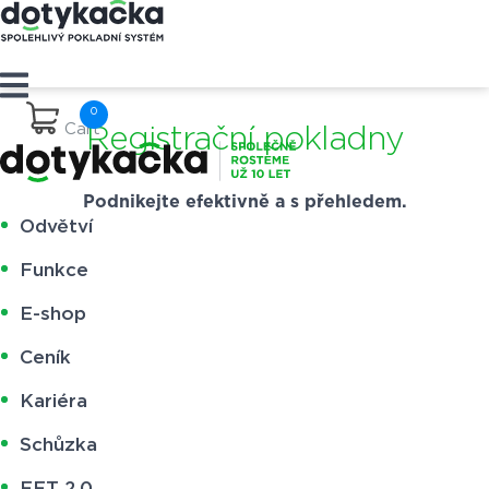
Cart
Registrační pokladny
Podnikejte efektivně a s přehledem.
Odvětví
Funkce
E-shop
Ceník
Kariéra
Schůzka
EET 2.0