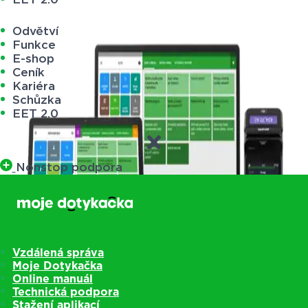
Odvětví
Funkce
E-shop
Ceník
Kariéra
Schůzka
EET 2.0
Nonstop podpora
Vzdálená správa
Moje Dotykačka
Online manuál
Technická podpora
Stažení aplikací