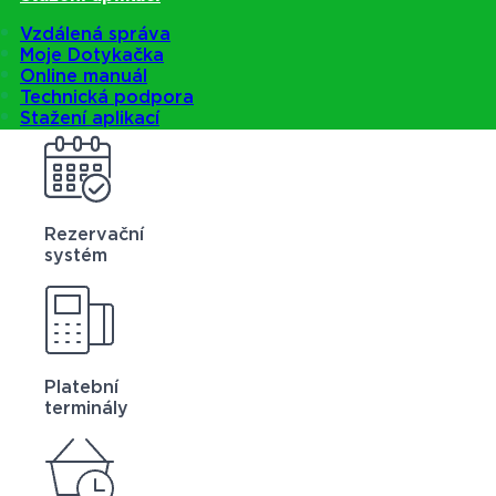
Vzdálená správa
Moje Dotykačka
Online manuál
Technická podpora
Stažení aplikací
Rezervační
systém
Platební
terminály