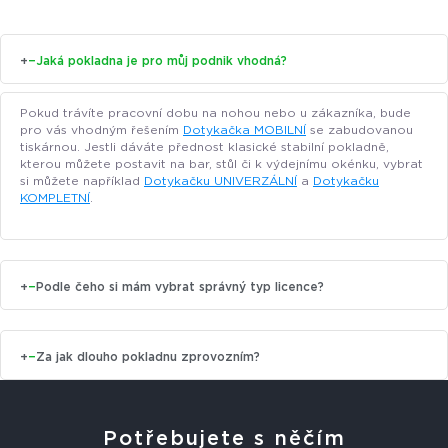
+
−
Jaká pokladna je pro můj podnik vhodná?
Pokud trávíte pracovní dobu na nohou nebo u zákazníka, bude
pro vás vhodným řešením
Dotykačka MOBILNÍ
se zabudovanou
tiskárnou. Jestli dáváte přednost klasické stabilní pokladně,
kterou můžete postavit na bar, stůl či k výdejnímu okénku, vybrat
si můžete například
Dotykačku UNIVERZÁLNÍ
a
Dotykačku
KOMPLETNÍ
.
+
−
Podle čeho si mám vybrat správný typ licence?
+
−
Za jak dlouho pokladnu zprovozním?
Potřebujete s něčím