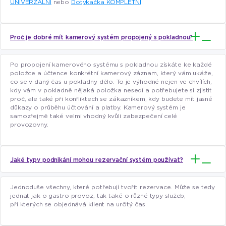
UNIVERZÁLNÍ
nebo
Dotykačka KOMPLETNÍ
.
Proč je dobré mít kamerový systém propojený s pokladnou?
Po propojení kamerového systému s pokladnou získáte ke každé
položce a účtence konkrétní kamerový záznam, který vám ukáže,
co se v daný čas u pokladny dělo. To je výhodné nejen ve chvílích,
kdy vám v pokladně nějaká položka nesedí a potřebujete si zjistit
proč, ale také při konfliktech se zákazníkem, kdy budete mít jasné
důkazy o průběhu účtování a platby. Kamerový systém je
samozřejmě také velmi vhodný kvůli zabezpečení celé
provozovny.
Jaké typy podnikání mohou rezervační systém používat?
Jednoduše všechny, které potřebují tvořit rezervace. Může se tedy
jednat jak o gastro provoz, tak také o různé typy služeb,
při kterých se objednává klient na určitý čas.