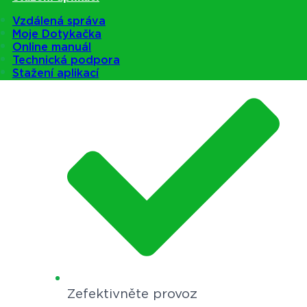
Vzdálená správa
Moje Dotykačka
Online manuál
Ušetřete čas
Technická podpora
Stažení aplikací
Zefektivněte provoz