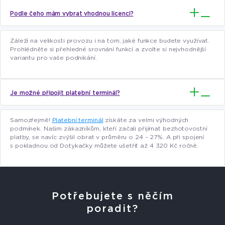
Podle čeho mám vybrat vhodnou licenci?
Záleží na velikosti provozu i na tom, jaké funkce budete využívat.
Prohlédněte si přehledné srovnání funkcí a zvolte si nejvhodnější
variantu pro vaše podnikání.
Je možné připojit platební terminál?
Samozřejmě!
Platební terminál
získáte za velmi výhodných
podmínek. Našim zákazníkům, kteří začali přijímat bezhotovostní
platby, se navíc zvýšil obrat v průměru o 24 – 27%. A při spojení
s pokladnou od Dotykačky můžete ušetřit až 4 320 Kč ročně.
Potřebujete s něčím
poradit?