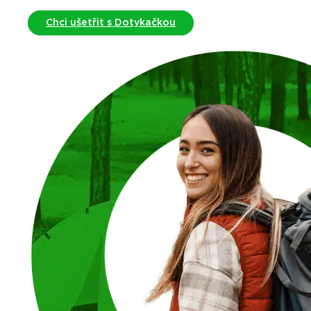
Chci ušetřit s Dotykačkou