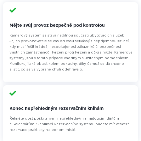
Mějte svůj provoz bezpečně pod kontrolou
Kamerový systém se stává nedílnou součástí ubytovacích služeb.
Jejich provozovatelé se čas od času setkávají s nepříjemnou situací,
kdy musí řešit krádež, nespokojenost zákazníků či bezpečnost
vlastních zaměstnanců. Tvrzení proti tvrzení a důkaz nikde. Kamerové
systémy jsou v tomto případě vhodným a užitečným pomocníkem.
Monitorují také oblast kolem pokladny, díky čemuž se dá snadno
zjistit, co se ve vybrané chvíli odehrávalo.
Konec nepřehledným rezervačním knihám
Řekněte dost poškrtaným, nepřehledným a matoucím diářům
či kalendářům. S aplikací Rezervačního systému budete mít veškeré
rezervace prakticky na jednom místě.