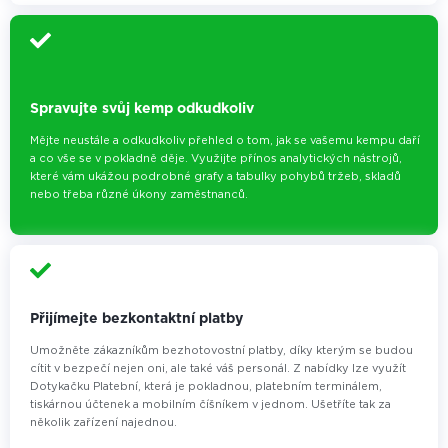
Spravujte svůj kemp odkudkoliv
Mějte neustále a odkudkoliv přehled o tom, jak se vašemu kempu daří
a co vše se v pokladně děje. Využijte přínos analytických nástrojů,
které vám ukážou podrobné grafy a tabulky pohybů tržeb, skladů
nebo třeba různé úkony zaměstnanců.
Přijímejte bezkontaktní platby
Umožněte zákazníkům bezhotovostní platby, díky kterým se budou
cítit v bezpečí nejen oni, ale také váš personál. Z nabídky lze využít
Dotykačku Platební, která je pokladnou, platebním terminálem,
tiskárnou účtenek a mobilním číšníkem v jednom. Ušetříte tak za
několik zařízení najednou.