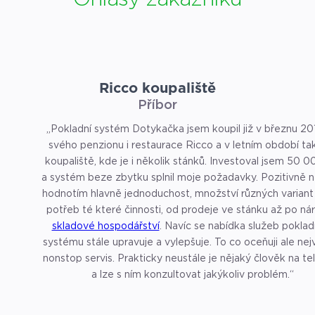
Ricco koupaliště
Příbor
„Pokladní systém Dotykačka jsem koupil již v březnu 20
svého penzionu i restaurace Ricco a v letním období ta
koupaliště, kde je i několik stánků. Investoval jsem 50 
a systém beze zbytku splnil moje požadavky. Pozitivně 
hodnotím hlavně jednoduchost, množství různých variant
potřeb té které činnosti, od prodeje ve stánku až po ná
skladové hospodářství
. Navíc se nabídka služeb pokladního
systému stále upravuje a vylepšuje. To co oceňuji ale nejv
nonstop servis. Prakticky neustále je nějaký člověk na te
a lze s ním konzultovat jakýkoliv problém.“