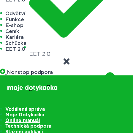
Odvětví
Funkce
E-shop
Ceník
Kariéra
Schůzka
EET 2.0
EET 2.0
Nonstop podpora
Vzdálená správa
Moje Dotykačka
Online manuál
Technická podpora
Stažení aplikací