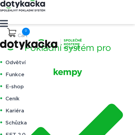
Cart
Pokladní systém pro
Odvětví
kempy
Funkce
E-shop
Ceník
Kariéra
Schůzka
EET 2.0