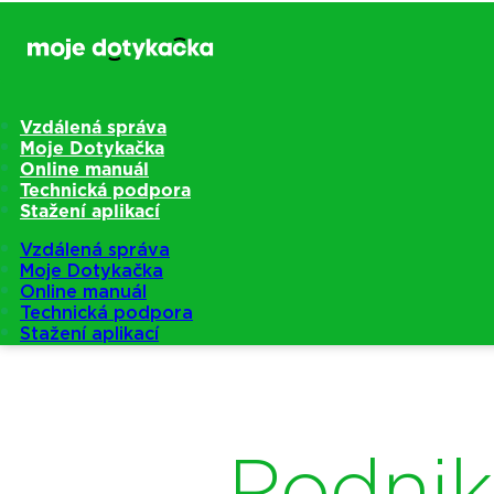
Vzdálená správa
Moje Dotykačka
Online manuál
Technická podpora
Stažení aplikací
Vzdálená správa
Moje Dotykačka
Online manuál
Technická podpora
Stažení aplikací
Podnik