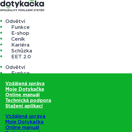
Odvětví
Funkce
E-shop
Ceník
Kariéra
Schůzka
EET 2.0
Odvětví
Funkce
E-shop
Vzdálená správa
Ceník
Moje Dotykačka
Kariéra
Online manuál
Schůzka
Technická podpora
EET 2.0
Stažení aplikací
Vzdálená správa
Moje Dotykačka
Online manuál