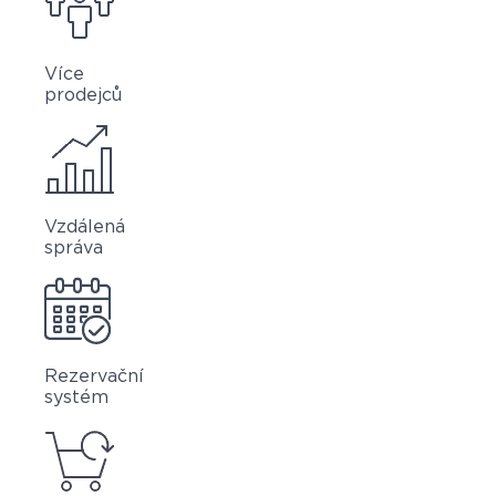
Více
prodejců
Vzdálená
správa
Rezervační
systém