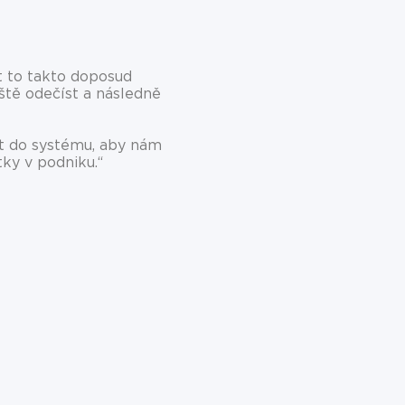
t to takto doposud
ště odečíst a následně
at do systému, aby nám
tky v podniku.“