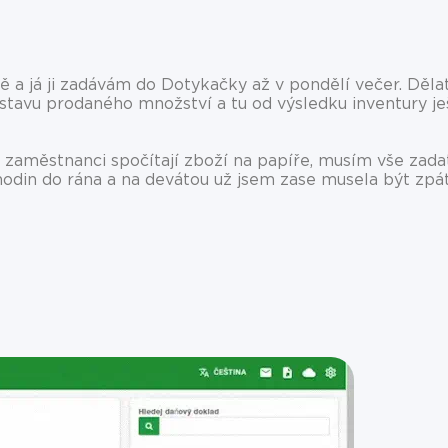
ě a já ji zadávám do Dotykačky až v pondělí večer. Děla
stavu prodaného množství a tu od výsledku inventury je
ž zaměstnanci spočítají zboží na papíře, musím vše zad
 hodin do rána a na devátou už jsem zase musela být zpá