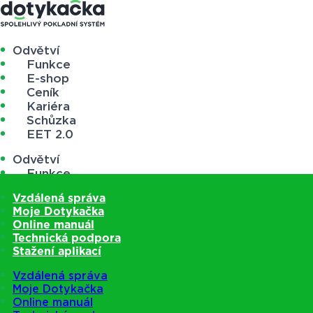
Odvětví
Funkce
E-shop
Ceník
Kariéra
Schůzka
EET 2.0
Odvětví
Funkce
E-shop
Vzdálená správa
Ceník
Moje Dotykačka
Kariéra
Online manuál
Schůzka
Technická podpora
EET 2.0
Stažení aplikací
Vzdálená správa
Moje Dotykačka
Online manuál