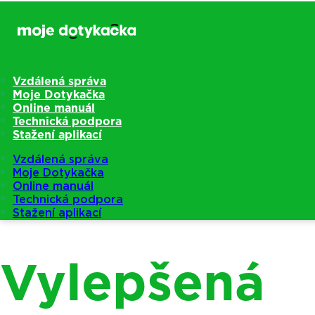
Vzdálená správa
Moje Dotykačka
Online manuál
Technická podpora
Stažení aplikací
Vzdálená správa
Moje Dotykačka
Online manuál
Technická podpora
Stažení aplikací
Vylepšená