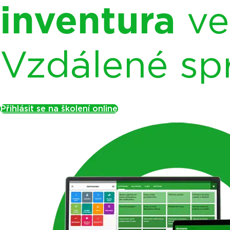
inventura
ve
Vzdálené sp
Přihlásit se na školení online