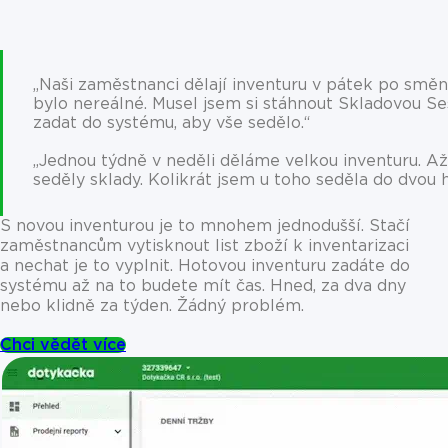
„Naši zaměstnanci dělají inventuru v pátek po směn
bylo nereálné. Musel jsem si stáhnout Skladovou Se
zadat do systému, aby vše sedělo.“
„Jednou týdně v neděli děláme velkou inventuru. A
seděly sklady. Kolikrát jsem u toho seděla do dvou
S novou inventurou je to mnohem jednodušší. Stačí
zaměstnancům vytisknout list zboží k inventarizaci
a nechat je to vyplnit. Hotovou inventuru zadáte do
systému až na to budete mít čas. Hned, za dva dny
nebo klidně za týden. Žádný problém.
Chci vědět více