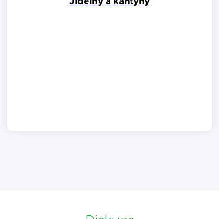
Jídelny a kantýny