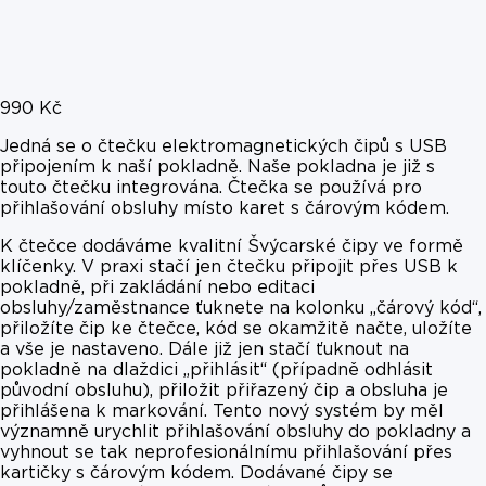
990
Kč
Jedná se o čtečku elektromagnetických čipů s USB
připojením k naší pokladně. Naše pokladna je již s
touto čtečku integrována. Čtečka se používá pro
přihlašování obsluhy místo karet s čárovým kódem.
K čtečce dodáváme kvalitní Švýcarské čipy ve formě
klíčenky. V praxi stačí jen čtečku připojit přes USB k
pokladně, při zakládání nebo editaci
obsluhy/zaměstnance ťuknete na kolonku „čárový kód“,
přiložíte čip ke čtečce, kód se okamžitě načte, uložíte
a vše je nastaveno. Dále již jen stačí ťuknout na
pokladně na dlaždici „přihlásit“ (případně odhlásit
původní obsluhu), přiložit přiřazený čip a obsluha je
přihlášena k markování. Tento nový systém by měl
významně urychlit přihlašování obsluhy do pokladny a
vyhnout se tak neprofesionálnímu přihlašování přes
kartičky s čárovým kódem. Dodávané čipy se