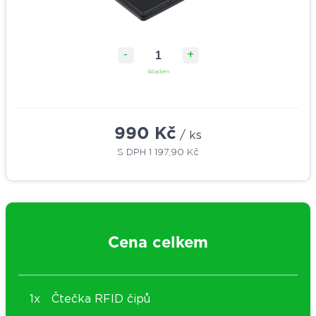
-
+
Skladem
990 Kč
/ ks
S DPH
1 197,90 Kč
Cena celkem
1x
Čtečka RFID čipů