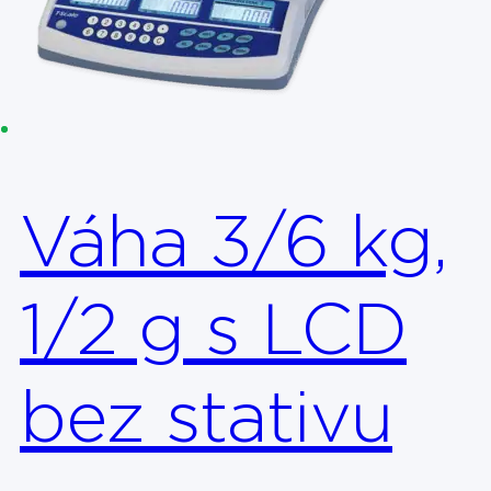
Váha 3/6 kg,
1/2 g s LCD
bez stativu