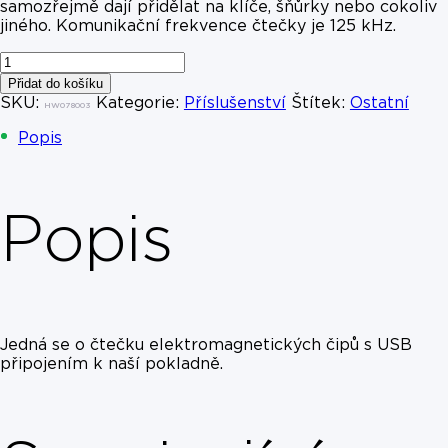
samozřejmě dají přidělat na klíče, šňůrky nebo cokoliv
jiného. Komunikační frekvence čtečky je 125 kHz.
Čtečka
RFID
Přidat do košíku
čipů
SKU:
Kategorie:
Příslušenství
Štítek:
Ostatní
HW078003
množství
Popis
Popis
Jedná se o čtečku elektromagnetických čipů s USB
připojením k naší pokladně.