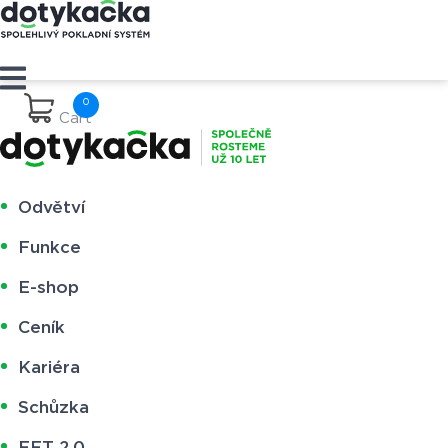
Cart
Odvětví
Funkce
E-shop
Ceník
Kariéra
Schůzka
EET 2.0