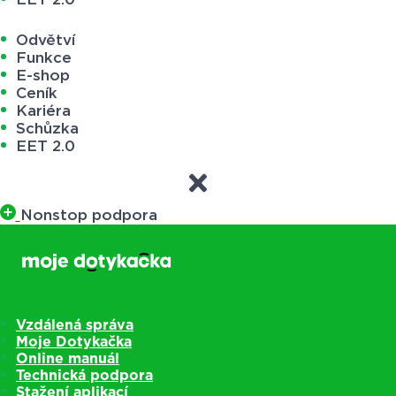
Odvětví
Funkce
E-shop
Ceník
Kariéra
Schůzka
EET 2.0
Nonstop podpora
Vzdálená správa
Moje Dotykačka
Online manuál
Technická podpora
Stažení aplikací