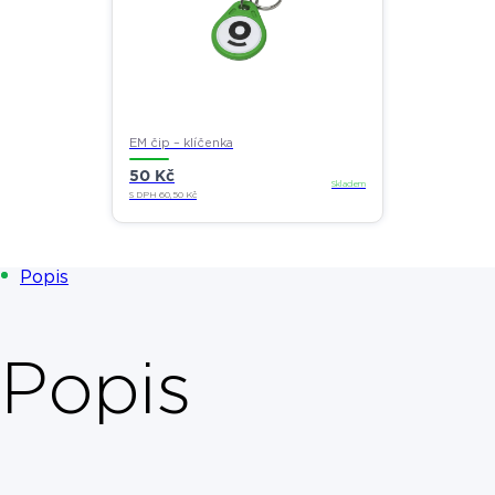
EM čip – klíčenka
50
Kč
Skladem
S DPH
60,50
Kč
Popis
Popis