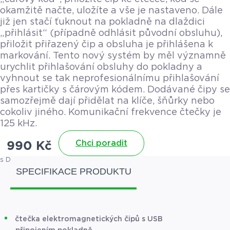
okamžitě načte, uložíte a vše je nastaveno. Dále
již jen stačí ťuknout na pokladně na dlaždici
„přihlásit“ (případně odhlásit původní obsluhu),
přiložit přiřazený čip a obsluha je přihlášena k
markování. Tento nový systém by měl významně
urychlit přihlašování obsluhy do pokladny a
vyhnout se tak neprofesionálnímu přihlašování
přes kartičky s čárovým kódem. Dodávané čipy se
samozřejmě dají přidělat na klíče, šňůrky nebo
cokoliv jiného. Komunikační frekvence čtečky je
125 kHz.
Chci poradit
990
Kč
s DPH
1 197,90
Kč
SPECIFIKACE PRODUKTU
čtečka elektromagnetických čipů s USB