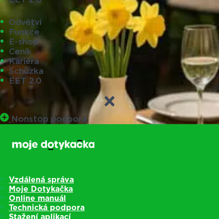
Odvětví
Funkce
E-shop
Ceník
Kariéra
Schůzka
EET 2.0
Nonstop podpora
Vzdálená správa
Moje Dotykačka
Online manuál
Technická podpora
Stažení aplikací