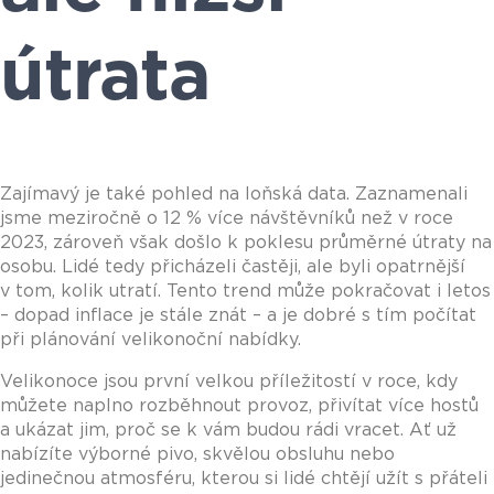
útrata
Zajímavý je také pohled na loňská data. Zaznamenali
jsme meziročně o 12 % více návštěvníků než v roce
2023, zároveň však došlo k poklesu průměrné útraty na
osobu. Lidé tedy přicházeli častěji, ale byli opatrnější
v tom, kolik utratí. Tento trend může pokračovat i letos
– dopad inflace je stále znát – a je dobré s tím počítat
při plánování velikonoční nabídky.
Velikonoce jsou první velkou příležitostí v roce, kdy
můžete naplno rozběhnout provoz, přivítat více hostů
a ukázat jim, proč se k vám budou rádi vracet. Ať už
nabízíte výborné pivo, skvělou obsluhu nebo
jedinečnou atmosféru, kterou si lidé chtějí užít s přáteli