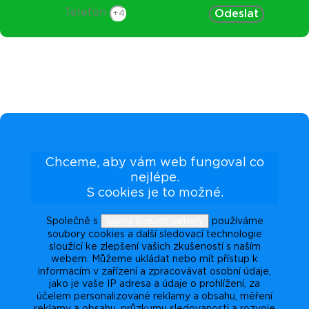
Telefon
Odeslat
Chceme, aby vám web fungoval co
nejlépe.
S cookies je to možné.
našimi {{count}} partnery
Společně s
používáme
soubory cookies a další sledovací technologie
sloužící ke zlepšení vašich zkušeností s naším
webem. Můžeme ukládat nebo mít přístup k
informacím v zařízení a zpracovávat osobní údaje,
jako je vaše IP adresa a údaje o prohlížení, za
účelem personalizované reklamy a obsahu, měření
reklamy a obsahu, průzkumu sledovanosti a rozvoje