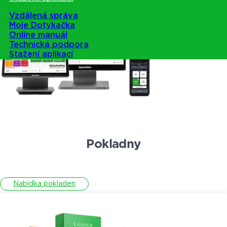
Vzdálená správa
Moje Dotykačka
Online manuál
Technická podpora
Stažení aplikací
Pokladny
Nabídka pokladen