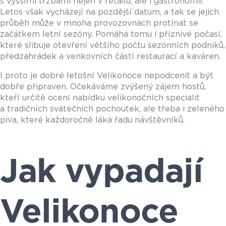
s vyššími tržbami nejen v retailu, ale i gastronomii.
Letos však vycházejí na pozdější datum, a tak se jejich
průběh může v mnoha provozovnách protínat se
začátkem letní sezóny. Pomáhá tomu i příznivé počasí,
které slibuje otevření většího počtu sezónních podniků,
předzahrádek a venkovních částí restaurací a kaváren.
I proto je dobré letošní Velikonoce nepodcenit a být
dobře připraven. Očekáváme zvýšený zájem hostů,
kteří určitě ocení nabídku velikonočních specialit
a tradičních svátečních pochoutek, ale třeba i zeleného
piva, které každoročně láká řadu návštěvníků.
Jak vypadají
Velikonoce