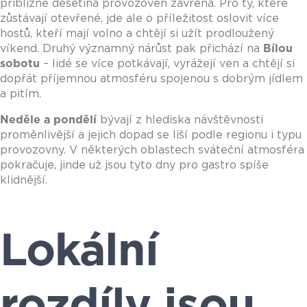
přibližně desetina provozoven zavřená. Pro ty, které
zůstávají otevřené, jde ale o příležitost oslovit více
hostů, kteří mají volno a chtějí si užít prodloužený
víkend. Druhý významný nárůst pak přichází na
Bílou
sobotu
– lidé se více potkávají, vyrážejí ven a chtějí si
dopřát příjemnou atmosféru spojenou s dobrým jídlem
a pitím.
Neděle a pondělí
bývají z hlediska návštěvnosti
proměnlivější a jejich dopad se liší podle regionu i typu
provozovny. V některých oblastech sváteční atmosféra
pokračuje, jinde už jsou tyto dny pro gastro spíše
klidnější.
Lokální
rozdíly jsou