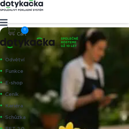
Cart
Odvětví
Funkce
E-shop
Ceník
Kariéra
Schůzka
EET 2.0