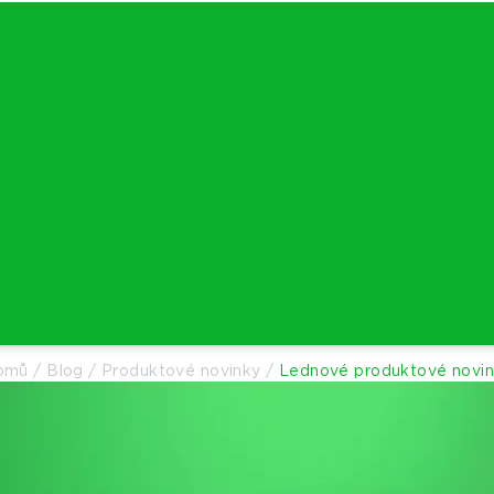
omů
/
Blog
/
Produktové novinky
/
Lednové produktové novi