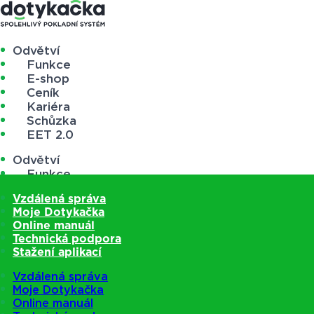
Odvětví
Funkce
E-shop
Ceník
Kariéra
Schůzka
EET 2.0
Odvětví
Funkce
E-shop
Vzdálená správa
Ceník
Moje Dotykačka
Kariéra
Online manuál
Schůzka
Technická podpora
EET 2.0
Stažení aplikací
Vzdálená správa
Moje Dotykačka
Online manuál