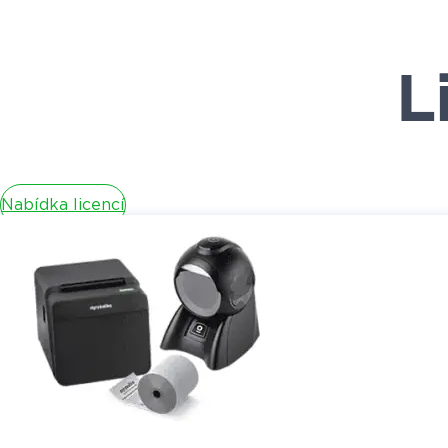
L
Nabídka licencí