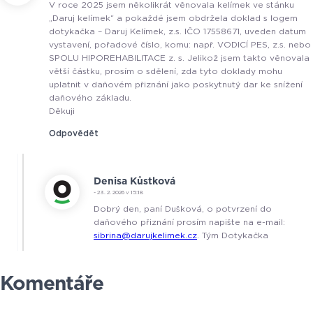
V roce 2025 jsem několikrát věnovala kelímek ve stánku
„Daruj kelímek“ a pokaždé jsem obdržela doklad s logem
dotykačka – Daruj Kelímek, z.s. IČO 17558671, uveden datum
vystavení, pořadové číslo, komu: např. VODICÍ PES, z.s. nebo
SPOLU HIPOREHABILITACE z. s. Jelikož jsem takto věnovala
větší částku, prosím o sdělení, zda tyto doklady mohu
uplatnit v daňovém přiznání jako poskytnutý dar ke snížení
daňového základu.
Děkuji
Odpovědět
Denisa Kůstková
- 23. 2. 2026 v 15:18
Dobrý den, paní Dušková, o potvrzení do
daňového přiznání prosím napište na e-mail:
sibrina@darujkelimek.cz
. Tým Dotykačka
Komentáře