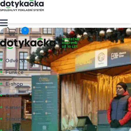
Cart
Odvětví
Funkce
E-shop
Ceník
Kariéra
Schůzka
EET 2.0