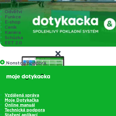
Odvětví
Funkce
E-shop
Ceník
Kariéra
Schůzka
EET 2.0
Nonstop podpora
Vzdálená správa
Moje Dotykačka
Online manuál
Technická podpora
Stažení aplikací