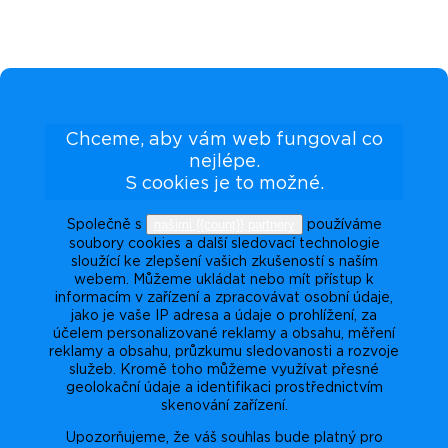
Chceme, aby vám web fungoval co
nejlépe.
S cookies je to možné.
našimi {{count}} partnery
Společně s
používáme
soubory cookies a další sledovací technologie
sloužící ke zlepšení vašich zkušeností s naším
webem. Můžeme ukládat nebo mít přístup k
informacím v zařízení a zpracovávat osobní údaje,
jako je vaše IP adresa a údaje o prohlížení, za
účelem personalizované reklamy a obsahu, měření
reklamy a obsahu, průzkumu sledovanosti a rozvoje
služeb. Kromě toho můžeme využívat přesné
geolokační údaje a identifikaci prostřednictvím
skenování zařízení.
Upozorňujeme, že váš souhlas bude platný pro