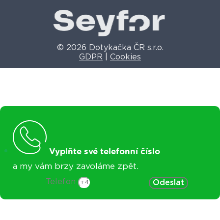
© 2026 Dotykačka ČR s.r.o.
GDPR
|
Cookies
Vyplňte své telefonní číslo
a my vám brzy zavoláme zpět.
Telefon
Odeslat