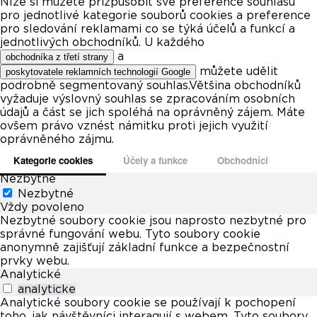
Níže si můžete přizpůsobit své preference souhlasu
pro jednotlivé kategorie souborů cookies a preference
pro sledování reklamami co se týká účelů a funkcí a
jednotlivých obchodníků. U každého
a
obchodníka z třetí strany
můžete udělit
poskytovatele reklamních technologií Google
podrobně segmentovaný souhlas.Většina obchodníků
vyžaduje výslovný souhlas se zpracováním osobních
údajů a část se jich spoléhá na oprávněný zájem. Máte
ovšem právo vznést námitku proti jejich využití
oprávněného zájmu.
Kategorie cookies
Účely a funkce
Obchodníci
Nezbytné
Nezbytné
Vždy povoleno
Nezbytné soubory cookie jsou naprosto nezbytné pro
správné fungování webu. Tyto soubory cookie
anonymně zajišťují základní funkce a bezpečnostní
prvky webu.
Analytické
analyticke
Analytické soubory cookie se používají k pochopení
toho, jak návštěvníci interagují s webem. Tyto soubory