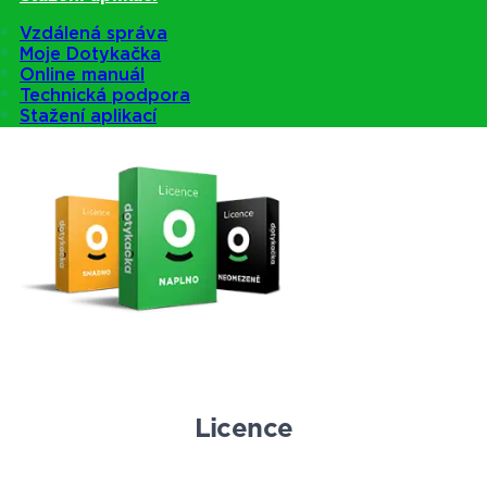
Pokladny
Vzdálená správa
Moje Dotykačka
Online manuál
Technická podpora
Nabídka pokladen
Stažení aplikací
Licence