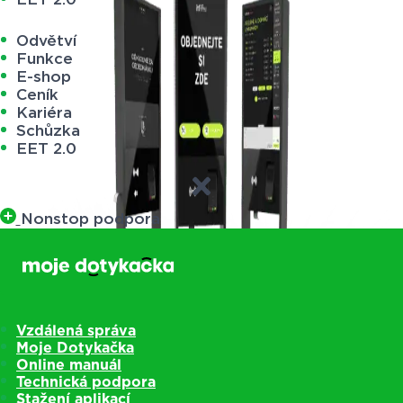
Odvětví
Funkce
E-shop
Ceník
Kariéra
Schůzka
EET 2.0
Nonstop podpora
Vzdálená správa
Moje Dotykačka
Online manuál
Technická podpora
Stažení aplikací