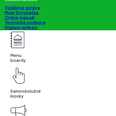
Vzdálená správa
Moje Dotykačka
Online manuál
Technická podpora
Stažení aplikací
Menu
boardy
Samoobslužné
kiosky