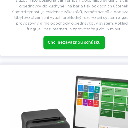
služby. Tato pokladna vám umožní dokonalou evidenci skla
objednávky do kuchyně i na bar a tisk pokladních účtenek
Samozřejmostí je evidence zákazníků, zaměstnanců a dodavat
Ubytovací zařízení využijí přehledný rezervační systém a ga
provozovny a maloobchody objednávkový systém. Poklad
funguje i bez internetu a zprovozníte ji do 15 minut.
Chci nezávaznou schůzku