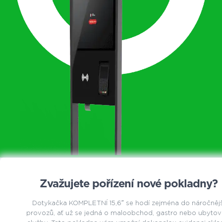
Zvažujete pořízení nové pokladny?
Dotykačka KOMPLETNÍ 15,6″ se hodí zejména do náročnějš
provozů, ať už se jedná o maloobchod, gastro nebo ubytov