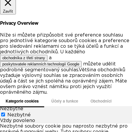
Zavřít
Privacy Overview
Níže si můžete přizpůsobit své preference souhlasu
pro jednotlivé kategorie souborů cookies a preference
pro sledování reklamami co se týká účelů a funkcí a
jednotlivých obchodníků. U každého
a
obchodníka z třetí strany
můžete udělit
poskytovatele reklamních technologií Google
podrobně segmentovaný souhlas.Většina obchodníků
vyžaduje výslovný souhlas se zpracováním osobních
údajů a část se jich spoléhá na oprávněný zájem. Máte
ovšem právo vznést námitku proti jejich využití
oprávněného zájmu.
Kategorie cookies
Účely a funkce
Obchodníci
Nezbytné
Nezbytné
Vždy povoleno
Nezbytné soubory cookie jsou naprosto nezbytné pro
správné fungování webu. Tyto soubory cookie