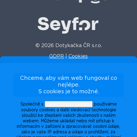
© 2026 Dotykačka ČR s.r.o.
GDPR
|
Cookies
Chceme, aby vám web fungoval co
nejlépe.
S cookies je to možné.
našimi {{count}} partnery
Společně s
používáme
soubory cookies a další sledovací technologie
sloužící ke zlepšení vašich zkušeností s naším
webem. Můžeme ukládat nebo mít přístup k
informacím v zařízení a zpracovávat osobní údaje,
jako je vaše IP adresa a údaje o prohlížení, za