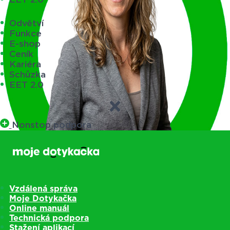
Odvětví
Funkce
E-shop
Ceník
Kariéra
Schůzka
EET 2.0
Nonstop podpora
Vzdálená správa
Moje Dotykačka
Online manuál
Technická podpora
Stažení aplikací