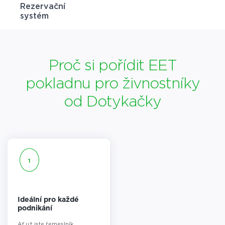
Rezervační
systém
Proč si pořídit EET
pokladnu pro živnostníky
od Dotykačky
1
Ideální pro každé
podnikání
Ať už jste řemeslník,