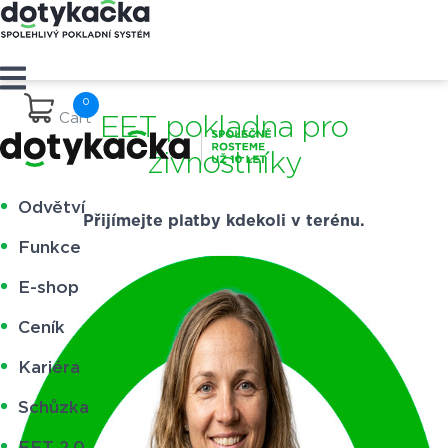
Cart
EET pokladna pro
živnostníky
Odvětví
Přijímejte platby kdekoli v terénu.
Funkce
E-shop
Ceník
Kariéra
Schůzka
EET 2.0