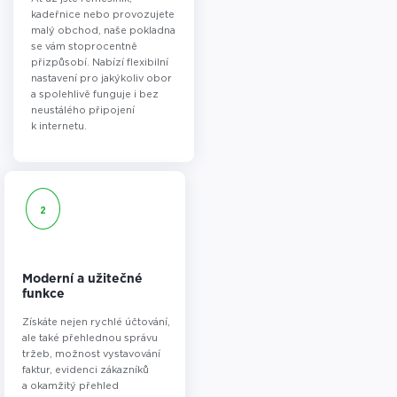
kadeřnice nebo provozujete
malý obchod, naše pokladna
se vám stoprocentně
přizpůsobí. Nabízí flexibilní
nastavení pro jakýkoliv obor
a spolehlivě funguje i bez
neustálého připojení
k internetu.
2
Moderní a užitečné
funkce
Získáte nejen rychlé účtování,
ale také přehlednou správu
tržeb, možnost vystavování
faktur, evidenci zákazníků
a okamžitý přehled