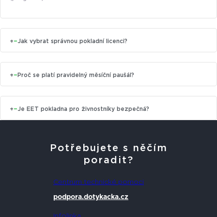
+
−
Jak vybrat správnou pokladní licenci?
+
−
Proč se platí pravidelný měsíční paušál?
+
−
Je EET pokladna pro živnostníky bezpečná?
Potřebujete s něčím
poradit?
Centrum technické pomoci
podpora.dotykacka.cz
Infolinka