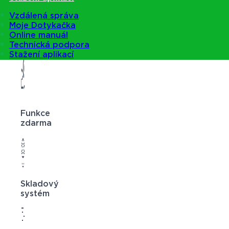
Vzdálená správa
Moje Dotykačka
Online manuál
Technická podpora
Stažení aplikací
Funkce
zdarma
Skladový
systém