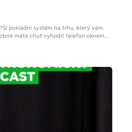
PŠÍ pokladní systém na trhu, který vám
podobně máte chuť vyhodit telefon oknem.
vás živí a baví […]