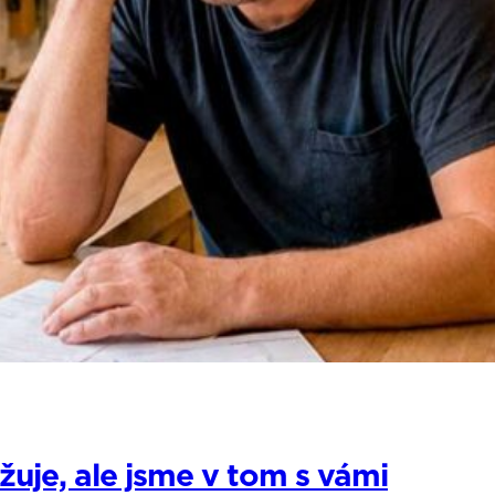
žuje, ale jsme v tom s vámi