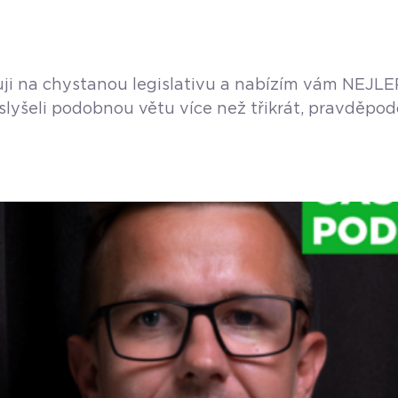
guji na chystanou legislativu a nabízím vám NEJLE
íc slyšeli podobnou větu více než třikrát, pravdě
nu nebo krámek. Místo toho, abyste dělali to, co 