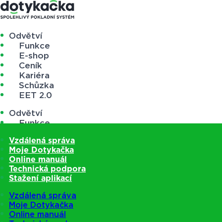
Odvětví
Funkce
E-shop
Ceník
Kariéra
Schůzka
EET 2.0
Odvětví
Funkce
E-shop
Vzdálená správa
Ceník
Moje Dotykačka
Kariéra
Online manuál
Schůzka
Technická podpora
EET 2.0
Stažení aplikací
Vzdálená správa
Moje Dotykačka
Online manuál