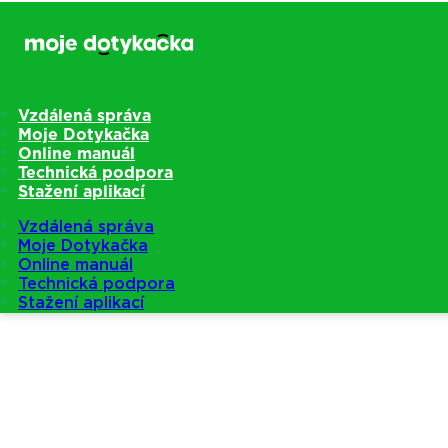
Vzdálená správa
Moje Dotykačka
Online manuál
Technická podpora
Stažení aplikací
Vzdálená správa
Moje Dotykačka
Online manuál
Technická podpora
Stažení aplikací