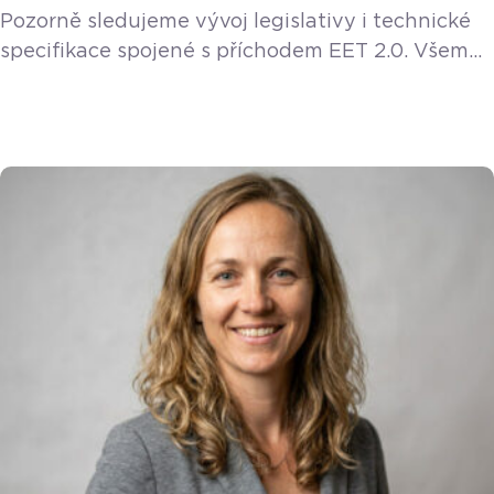
Pozorně sledujeme vývoj legislativy i technické
specifikace spojené s příchodem EET 2.0. Všem
stávajícím a novým zákazníkům poskytneme EET
2.0 funkci v rámci licence zdarma. Vláda v květnu
2026 jednomyslně schválila návrh zákona
o znovuzavedení elektronické evidence tržeb,
známé jako EET 2.0. Tento modernizovaný
systém má sice odstartovat až 1. ledna 2027, ale
majitelé restaurací, kaváren a hospod by měli
zbystřit už teď. […]