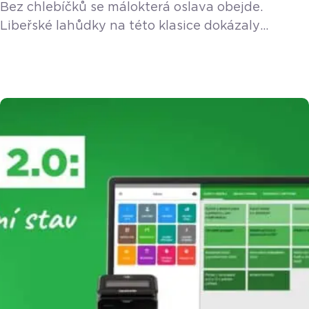
Bez chlebíčků se málokterá oslava obejde.
Libeřské lahůdky na této klasice dokázaly
vybudovat byznys, který dnes čítá jednadvacet
poboček a dává práci více než čtyřem stům
zaměstnanců. Jak se ale řídí takový kolos, aby
nesklouzl do anonymity velkého korporátu?
V nové epizodě podcastu nám to prozradil Jan
Vala, pro kterého vše stojí na čtyřech základních
pilířích – […]