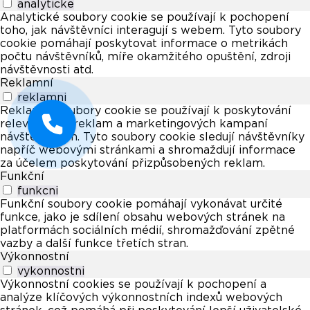
analyticke
Analytické soubory cookie se používají k pochopení
toho, jak návštěvníci interagují s webem. Tyto soubory
cookie pomáhají poskytovat informace o metrikách
počtu návštěvníků, míře okamžitého opuštění, zdroji
návštěvnosti atd.
Reklamní
reklamni
Reklamní soubory cookie se používají k poskytování
relevantních reklam a marketingových kampaní
návštěvníkům. Tyto soubory cookie sledují návštěvníky
napříč webovými stránkami a shromažďují informace
za účelem poskytování přizpůsobených reklam.
Funkční
funkcni
Funkční soubory cookie pomáhají vykonávat určité
funkce, jako je sdílení obsahu webových stránek na
platformách sociálních médií, shromažďování zpětné
vazby a další funkce třetích stran.
Výkonnostní
vykonnostni
Výkonnostní cookies se používají k pochopení a
analýze klíčových výkonnostních indexů webových