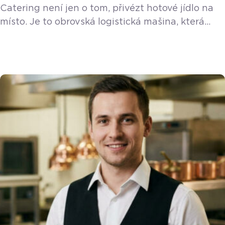
Catering není jen o tom, přivézt hotové jídlo na
místo. Je to obrovská logistická mašina, která
v sezóně prakticky nespí. Zvládnout kolem 450
až 500 akcí ročně a odbavit klidně i sedm eventů
za jediný den vyžaduje precizní organizaci
a pevné nervy. Své o tom ví Jan Snopek,
šéfkuchař Foodway Catering, se kterým jsme
rozebrali zákulisí tohoto adrenalinového byznysu.
„Častokrát je […]