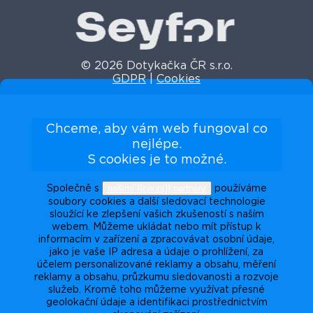
© 2026 Dotykačka ČR s.r.o.
GDPR
|
Cookies
Chceme, aby vám web fungoval co
nejlépe.
S cookies je to možné.
našimi {{count}} partnery
Společně s
používáme
soubory cookies a další sledovací technologie
sloužící ke zlepšení vašich zkušeností s naším
webem. Můžeme ukládat nebo mít přístup k
informacím v zařízení a zpracovávat osobní údaje,
jako je vaše IP adresa a údaje o prohlížení, za
účelem personalizované reklamy a obsahu, měření
reklamy a obsahu, průzkumu sledovanosti a rozvoje
služeb. Kromě toho můžeme využívat přesné
geolokační údaje a identifikaci prostřednictvím