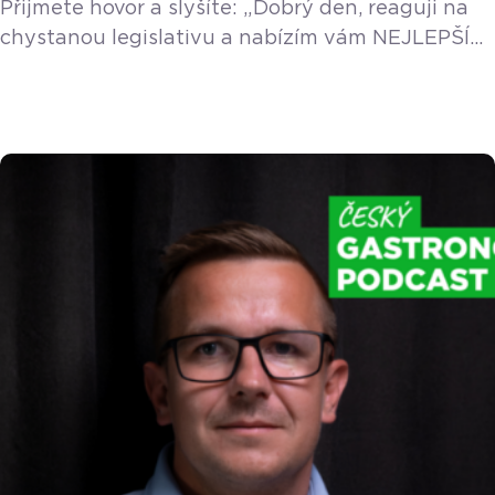
Přijmete hovor a slyšíte: „Dobrý den, reaguji na
chystanou legislativu a nabízím vám NEJLEPŠÍ
pokladní systém na trhu, který vám změní život!“
Jestli jste za poslední měsíc slyšeli podobnou
větu více než třikrát, pravděpodobně máte chuť
vyhodit telefon oknem. A vůbec se vám
nedivíme. Ráno otevřete dílnu nebo krámek.
Místo toho, abyste dělali to, co vás živí a baví […]