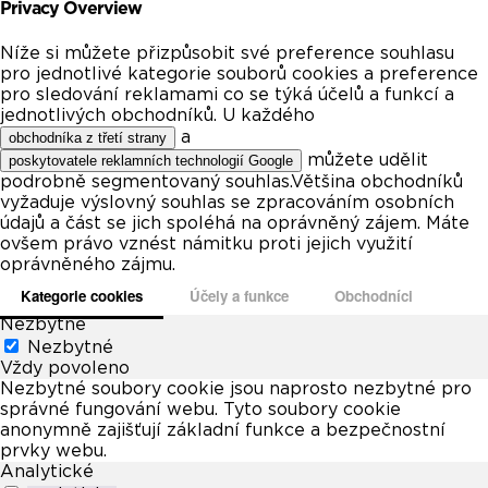
Privacy Overview
Níže si můžete přizpůsobit své preference souhlasu
pro jednotlivé kategorie souborů cookies a preference
pro sledování reklamami co se týká účelů a funkcí a
jednotlivých obchodníků. U každého
a
obchodníka z třetí strany
můžete udělit
poskytovatele reklamních technologií Google
podrobně segmentovaný souhlas.Většina obchodníků
vyžaduje výslovný souhlas se zpracováním osobních
údajů a část se jich spoléhá na oprávněný zájem. Máte
ovšem právo vznést námitku proti jejich využití
oprávněného zájmu.
Kategorie cookies
Účely a funkce
Obchodníci
Nezbytné
Nezbytné
Vždy povoleno
Nezbytné soubory cookie jsou naprosto nezbytné pro
správné fungování webu. Tyto soubory cookie
anonymně zajišťují základní funkce a bezpečnostní
prvky webu.
Analytické