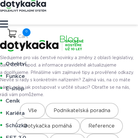
Cart
Blog
Sledujeme pro vás čerstvé novinky a změny z oblasti legislativy,
Odvětví
daní, GDPR apod. a informace pravidelně aktualizujeme
a doplňujeme. Přinášíme vám zajímavé tipy a prověřené odkazy.
Funkce
Nevíte si rady s konkrétním nařízením? Zajímá vás, na co máte
nárok nebo jak postupovat v určité situaci? Obraťte se na nás,
E-shop
rádi vám pomůžeme.
Ceník
Vše
Podnikatelská poradna
Kariéra
Schůzka
Dotykačka pomáhá
Reference
EET 2.0