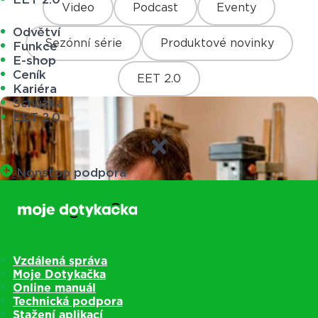
Video
Podcast
Eventy
Odvětví
Sezónní série
Produktové novinky
Funkce
E-shop
Ceník
EET 2.0
Kariéra
Schůzka
EET 2.0
Nonstop podpora
Vzdálená správa
Moje Dotykačka
Online manuál
Technická podpora
Stažení aplikací