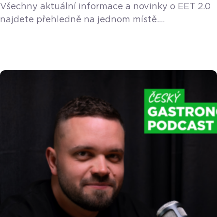
Všechny aktuální informace a novinky o EET 2.0
najdete přehledně na jednom místě.
Aktualizováno 16. července 2026 Návrh zákona
o EET 2.0 úspěšně prošel 15. července třetím
čtením v Poslanecké sněmovně a byl oficiálně
schválen! Předloha tak nyní leží v Senátu, kde ji
projednávají příslušné výbory. Nová verze
evidence přinese méně odesílaných dat státu,
konec povinných papírových účtenek
i informačních cedulí, a naopak řadu daňových
[…]