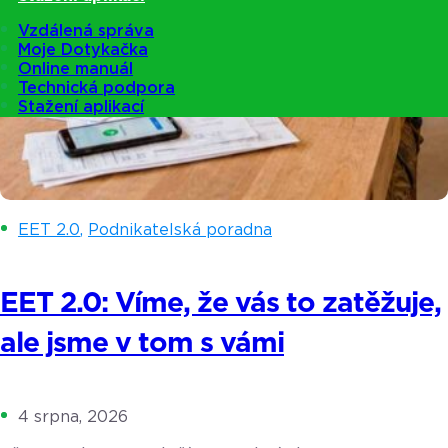
Vzdálená správa
Moje Dotykačka
Online manuál
Technická podpora
Stažení aplikací
EET 2.0
,
Podnikatelská poradna
EET 2.0: Víme, že vás to zatěžuje,
ale jsme v tom s vámi
4 srpna, 2026