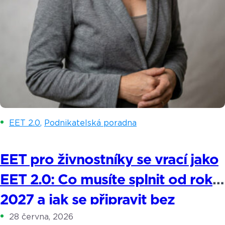
EET 2.0
,
Podnikatelská poradna
EET pro živnostníky se vrací jako
EET 2.0: Co musíte splnit od roku
2027 a jak se připravit bez
28 června, 2026
stresu?