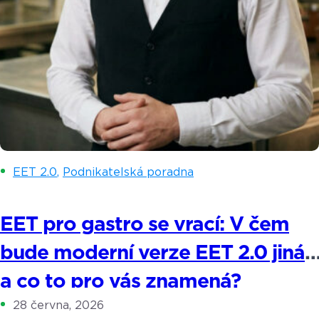
EET 2.0
,
Podnikatelská poradna
EET pro gastro se vrací: V čem
bude moderní verze EET 2.0 jiná
a co to pro vás znamená?
28 června, 2026