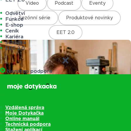
Video
Podcast
Eventy
Odvětví
Sezónní série
Produktové novinky
Funkce
E-shop
Ceník
EET 2.0
Kariéra
Schůzka
EET 2.0
Nonstop podpora
Vzdálená správa
Moje Dotykačka
Online manuál
Technická podpora
Stažení aplikací