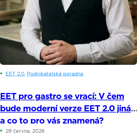
EET 2.0
,
Podnikatelská poradna
EET pro gastro se vrací: V čem
bude moderní verze EET 2.0 jiná
a co to pro vás znamená?
28 června, 2026