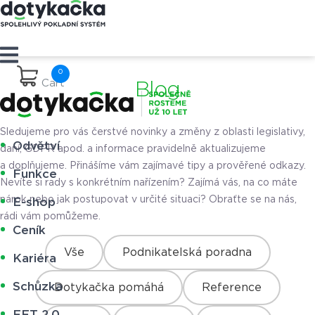
Cart
Blog
Sledujeme pro vás čerstvé novinky a změny z oblasti legislativy,
Odvětví
daní, GDPR apod. a informace pravidelně aktualizujeme
a doplňujeme. Přinášíme vám zajímavé tipy a prověřené odkazy.
Funkce
Nevíte si rady s konkrétním nařízením? Zajímá vás, na co máte
nárok nebo jak postupovat v určité situaci? Obraťte se na nás,
E-shop
rádi vám pomůžeme.
Ceník
Vše
Podnikatelská poradna
Kariéra
Schůzka
Dotykačka pomáhá
Reference
EET 2.0