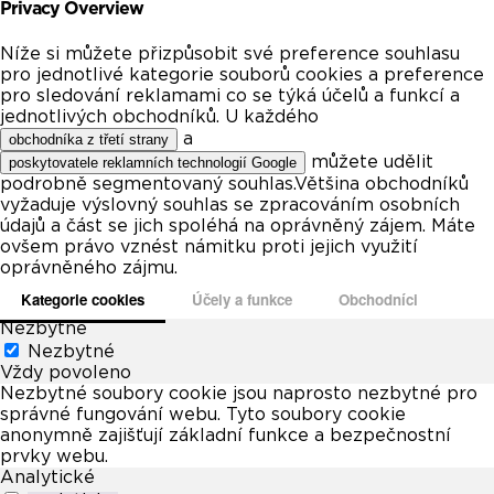
Privacy Overview
Níže si můžete přizpůsobit své preference souhlasu
pro jednotlivé kategorie souborů cookies a preference
pro sledování reklamami co se týká účelů a funkcí a
jednotlivých obchodníků. U každého
a
obchodníka z třetí strany
můžete udělit
poskytovatele reklamních technologií Google
podrobně segmentovaný souhlas.Většina obchodníků
vyžaduje výslovný souhlas se zpracováním osobních
údajů a část se jich spoléhá na oprávněný zájem. Máte
ovšem právo vznést námitku proti jejich využití
oprávněného zájmu.
Kategorie cookies
Účely a funkce
Obchodníci
Nezbytné
Nezbytné
Vždy povoleno
Nezbytné soubory cookie jsou naprosto nezbytné pro
správné fungování webu. Tyto soubory cookie
anonymně zajišťují základní funkce a bezpečnostní
prvky webu.
Analytické