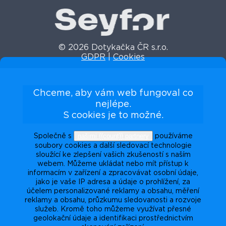
© 2026 Dotykačka ČR s.r.o.
GDPR
|
Cookies
Chceme, aby vám web fungoval co
nejlépe.
S cookies je to možné.
našimi {{count}} partnery
Společně s
používáme
soubory cookies a další sledovací technologie
sloužící ke zlepšení vašich zkušeností s naším
webem. Můžeme ukládat nebo mít přístup k
informacím v zařízení a zpracovávat osobní údaje,
jako je vaše IP adresa a údaje o prohlížení, za
účelem personalizované reklamy a obsahu, měření
reklamy a obsahu, průzkumu sledovanosti a rozvoje
služeb. Kromě toho můžeme využívat přesné
geolokační údaje a identifikaci prostřednictvím