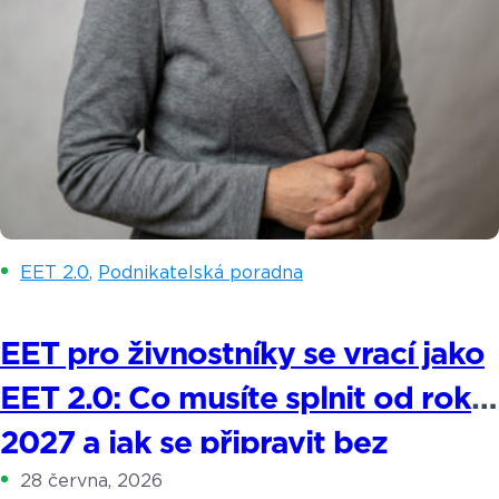
EET 2.0
,
Podnikatelská poradna
EET pro živnostníky se vrací jako
EET 2.0: Co musíte splnit od roku
2027 a jak se připravit bez
28 června, 2026
stresu?