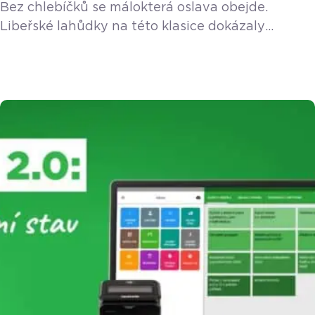
Bez chlebíčků se málokterá oslava obejde.
Libeřské lahůdky na této klasice dokázaly
vybudovat byznys, který dnes čítá jednadvacet
poboček a dává práci více než čtyřem stům
zaměstnanců. Jak se ale řídí takový kolos, aby
nesklouzl do anonymity velkého korporátu?
V nové epizodě podcastu nám to prozradil Jan
Vala, pro kterého vše stojí na čtyřech základních
pilířích – […]