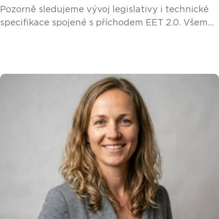
Pozorně sledujeme vývoj legislativy i technické
specifikace spojené s příchodem EET 2.0. Všem
stávajícím a novým zákazníkům poskytneme EET
2.0 funkci v rámci licence zdarma. Vláda v květnu
2026 jednomyslně schválila návrh zákona
o znovuzavedení elektronické evidence tržeb,
známé jako EET 2.0. Tento modernizovaný
systém má sice odstartovat až 1. ledna 2027, ale
majitelé restaurací, kaváren a hospod by měli
zbystřit už teď. […]