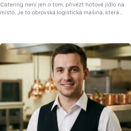
Catering není jen o tom, přivézt hotové jídlo na
místo. Je to obrovská logistická mašina, která
v sezóně prakticky nespí. Zvládnout kolem 450
až 500 akcí ročně a odbavit klidně i sedm eventů
za jediný den vyžaduje precizní organizaci
a pevné nervy. Své o tom ví Jan Snopek,
šéfkuchař Foodway Catering, se kterým jsme
rozebrali zákulisí tohoto adrenalinového byznysu.
„Častokrát je […]