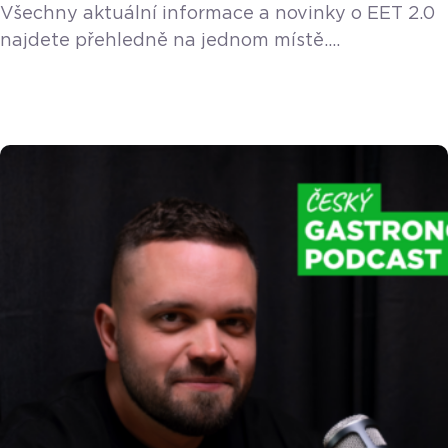
Všechny aktuální informace a novinky o EET 2.0
najdete přehledně na jednom místě.
Aktualizováno 16. července 2026 Návrh zákona
o EET 2.0 úspěšně prošel 15. července třetím
čtením v Poslanecké sněmovně a byl oficiálně
schválen! Předloha tak nyní leží v Senátu, kde ji
projednávají příslušné výbory. Nová verze
evidence přinese méně odesílaných dat státu,
konec povinných papírových účtenek
i informačních cedulí, a naopak řadu daňových
[…]