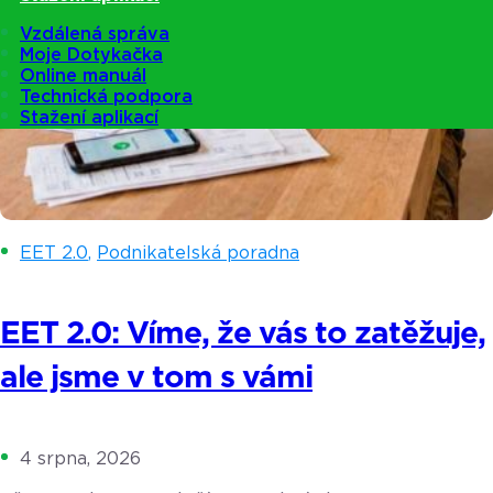
Vzdálená správa
Moje Dotykačka
Online manuál
Technická podpora
Stažení aplikací
EET 2.0
,
Podnikatelská poradna
EET 2.0: Víme, že vás to zatěžuje,
ale jsme v tom s vámi
4 srpna, 2026