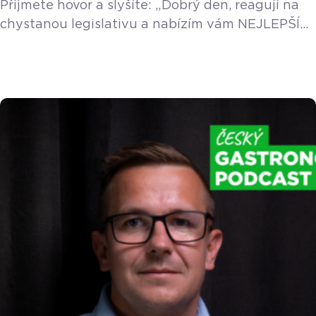
Přijmete hovor a slyšíte: „Dobrý den, reaguji na
chystanou legislativu a nabízím vám NEJLEPŠÍ
pokladní systém na trhu, který vám změní život!“
Jestli jste za poslední měsíc slyšeli podobnou
větu více než třikrát, pravděpodobně máte chuť
vyhodit telefon oknem. A vůbec se vám
nedivíme. Ráno otevřete dílnu nebo krámek.
Místo toho, abyste dělali to, co vás živí a baví […]