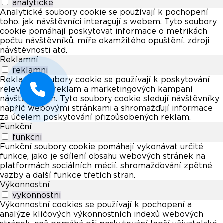
analyticke
Analytické soubory cookie se používají k pochopení
toho, jak návštěvníci interagují s webem. Tyto soubory
cookie pomáhají poskytovat informace o metrikách
počtu návštěvníků, míře okamžitého opuštění, zdroji
návštěvnosti atd.
Reklamní
reklamni
Reklamní soubory cookie se používají k poskytování
relevantních reklam a marketingových kampaní
návštěvníkům. Tyto soubory cookie sledují návštěvníky
napříč webovými stránkami a shromažďují informace
za účelem poskytování přizpůsobených reklam.
Funkční
funkcni
Funkční soubory cookie pomáhají vykonávat určité
funkce, jako je sdílení obsahu webových stránek na
platformách sociálních médií, shromažďování zpětné
vazby a další funkce třetích stran.
Výkonnostní
vykonnostni
Výkonnostní cookies se používají k pochopení a
analýze klíčových výkonnostních indexů webových